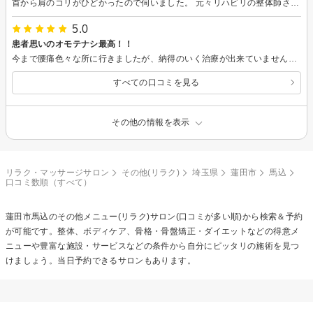
首から肩のコリがひどかったので伺いました。 元々リハビリの整体師さんだった方たちが開業してるそうで、話も専門的で施術も信用が出来ました。 何より伺ってから痛かった首と肩が楽になったのには驚きです。 施術して頂いてる間ずっと喋っていたので、たまには静かな時間があっても良いのかな～と思いました。 うつ伏せで施術用のベッドの穴に顔をうずめながらで話しづらいんですよね・・・。 施術はとても良かったのでまた伺います^^
5.0
患者思いのオモテナシ最高！！
今まで腰痛色々な所に行きましたが、納得のいく治療が出来ていませんでした。 今回治療を通し、原因箇所の説明及び是正のためのストレッチや効果を上げるための運動方法等解りやすくしかも細かくご指導頂きました。 事務的な所が多い中患者ファーストな所がとても気に入りました。 また都合を見て通いたいと思います。
すべての口コミを見る
その他の情報を表示
リラク・マッサージサロン
その他(リラク)
埼玉県
蓮田市
馬込
口コミ数順（すべて）
蓮田市馬込の
その他メニュー(リラク)
サロン(口コミが多い順)から検索＆予約
が可能です。整体、ボディケア、骨格・骨盤矯正・ダイエットなどの得意メ
ニューや豊富な施設・サービスなどの条件から自分にピッタリの施術を見つ
けましょう。当日予約できるサロンもあります。