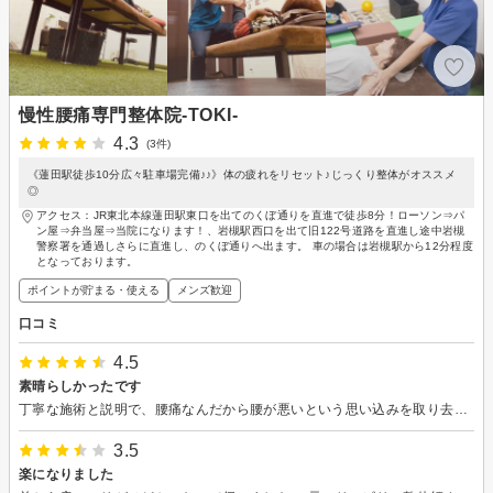
慢性腰痛専門整体院-TOKI-
4.3
(3件)
《蓮田駅徒歩10分広々駐車場完備♪♪》体の疲れをリセット♪じっくり整体がオススメ
◎
アクセス：JR東北本線蓮田駅東口を出てのくぼ通りを直進で徒歩8分！ローソン⇒パ
ン屋⇒弁当屋⇒当院になります！、岩槻駅西口を出て旧122号道路を直進し途中岩槻
警察署を通過しさらに直進し、のくぼ通りへ出ます。 車の場合は岩槻駅から12分程度
となっております。
ポイントが貯まる・使える
メンズ歓迎
口コミ
4.5
素晴らしかったです
丁寧な施術と説明で、腰痛なんだから腰が悪いという思い込みを取り去って下さりました！ 業務的に時間まで行うというよりも、その場で改善出来うる限りの施術をして下さり、とても素敵な整体院でした 片道1時間ですが頑張って通わせていただきます！
3.5
楽になりました