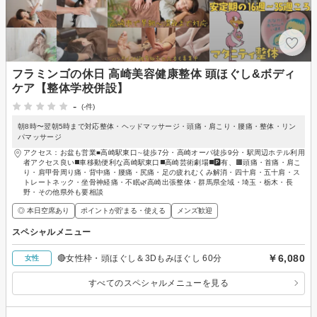
フラミンゴの休日 高崎美容健康整体 頭ほぐし&ボディ
ケア【整体学校併設】
-
(-件)
朝8時〜翌朝5時まで対応整体・ヘッドマッサージ・頭痛・肩こり・腰痛・整体・リン
パマッサージ
アクセス：お盆も営業■高崎駅東口∼徒歩7分・高崎オーパ徒歩9分・駅周辺ホテル利用
者アクセス良い◼️車移動便利な高崎駅東口◼️高崎芸術劇場◼️🅿️有、🟫頭痛・首痛・肩こ
り・肩甲骨周り痛・背中痛・腰痛・尻痛・足の疲れむくみ解消・四十肩・五十肩・ス
トレートネック・坐骨神経痛・不眠🌿高崎出張整体・群馬県全域・埼玉・栃木・長
野・その他県外も要相談
◎ 本日空席あり
ポイントが貯まる・使える
メンズ歓迎
スペシャルメニュー
￥6,080
🔴女性枠・頭ほぐし＆3Dもみほぐし 60分
女性
すべてのスペシャルメニューを見る