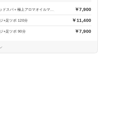
￥7,900
後日【718円】相当ポイントバック／【新規限定】快眠ドライヘッドスパ＋極上アロマオイルマッサージ+足ツボ 90分
￥11,400
+足ツボ 120分
￥7,900
+足ツボ 90分