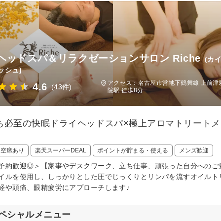
ヘッドスパ＆リラクゼーションサロン Riche
(カ
ッシュ)
アクセス：名古屋市営地下鶴舞線 上前津
4.6
(43件)
院駅 徒歩8分
ち必至の快眠ドライヘッドスパ×極上アロマトリート
日空席あり
楽天スーパーDEAL
ポイントが貯まる・使える
メンズ歓迎
予約歓迎◎＞【家事やデスクワーク、立ち仕事、頑張った自分へのご
イルを使用し、しっかりとした圧でじっくりとリンパを流すオイルト
経や頭痛、眼精疲労にアプローチします♪
ペシャルメニュー