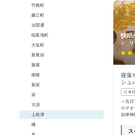
竹橋町
藤江町
太閤通
快眠
稲葉地町
ン リ
大塩町
新尾頭
旗屋
南陵
寝落
シュ♪
新栄
◎ 本
栄
＜当日
大須
ロマオ
上前津
自律神
橘
ス
泉