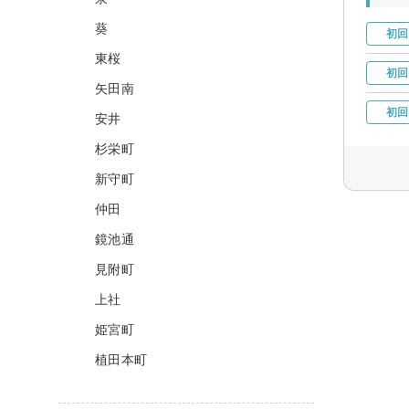
葵
初回
東桜
初回
矢田南
初回
安井
杉栄町
新守町
仲田
鏡池通
見附町
上社
姫宮町
植田本町