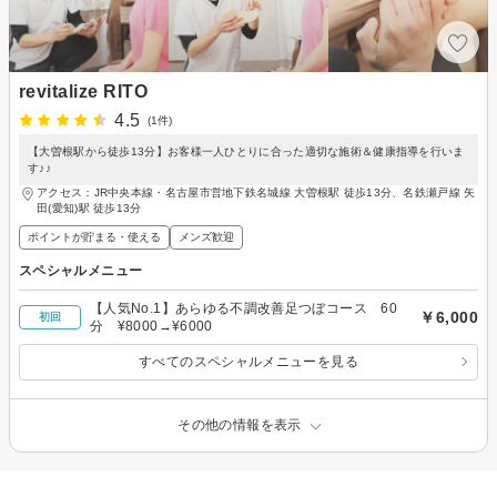
revitalize RITO
4.5
(1件)
【大曽根駅から徒歩13分】お客様一人ひとりに合った適切な施術＆健康指導を行いま
す♪♪
アクセス：JR中央本線・名古屋市営地下鉄名城線 大曽根駅 徒歩13分、名鉄瀬戸線 矢
田(愛知)駅 徒歩13分
ポイントが貯まる・使える
メンズ歓迎
スペシャルメニュー
【人気No.1】あらゆる不調改善足つぼコース 60
￥6,000
初回
分 ¥8000→¥6000
すべてのスペシャルメニューを見る
その他の情報を表示