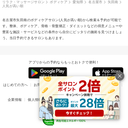
リラク・マッサージサロン
ボディケア
愛知県
名古屋市
矢田南
人気が高い順
名古屋市矢田南の
ボディケア
サロン(人気が高い順)から検索＆予約が可能で
す。整体、ボディケア、骨格・骨盤矯正・ダイエットなどの得意メニューや
豊富な施設・サービスなどの条件から自分にピッタリの施術を見つけましょ
う。当日予約できるサロンもあります。
アプリからの予約ならもっとおトクで便利！
はじめての方へ
お問い合わせ
ヘルプ
リリース情報
利用規約
掲載ご希望のサロン様
企業情報
個人情報保護方針
楽天のサービス一覧
アプリ一覧
© Rakuten Group, Inc.