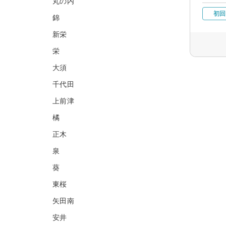
丸の内
初回
錦
新栄
栄
大須
千代田
上前津
橘
正木
泉
葵
東桜
矢田南
安井