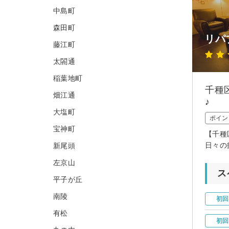
中島町
森田町
リパ
藤江町
太閤通
稲葉地町
千種
畑江通
♪
大塩町
ポイン
宝神町
【千種
日々の
新尾頭
左京山
ス
平子が丘
南陵
初回
有松
初回