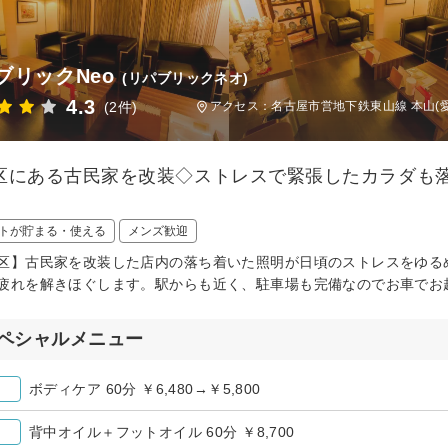
ブリックNeo
(リパブリックネオ)
4.3
(2件)
アクセス：名古屋市営地下鉄東山線 本山(愛
区にある古民家を改装◇ストレスで緊張したカラダも
トが貯まる・使える
メンズ歓迎
区】古民家を改装した店内の落ち着いた照明が日頃のストレスをゆる
疲れを解きほぐします。駅からも近く、駐車場も完備なのでお車でお
ペシャルメニュー
ボディケア 60分 ￥6,480→￥5,800
背中オイル＋フットオイル 60分 ￥8,700