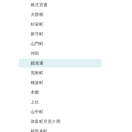
稚児宮通
大曽根
杉栄町
新守町
山門町
仲田
鏡池通
見附町
穂波町
本郷
上社
山中町
弥富町月見ケ岡
植田本町