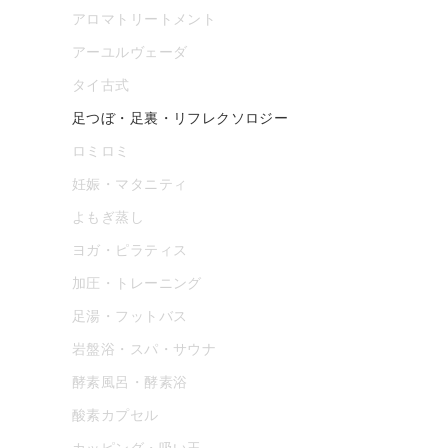
アロマトリートメント
アーユルヴェーダ
タイ古式
足つぼ・足裏・リフレクソロジー
ロミロミ
妊娠・マタニティ
よもぎ蒸し
ヨガ・ピラティス
加圧・トレーニング
足湯・フットバス
岩盤浴・スパ・サウナ
酵素風呂・酵素浴
酸素カプセル
カッピング・吸い玉