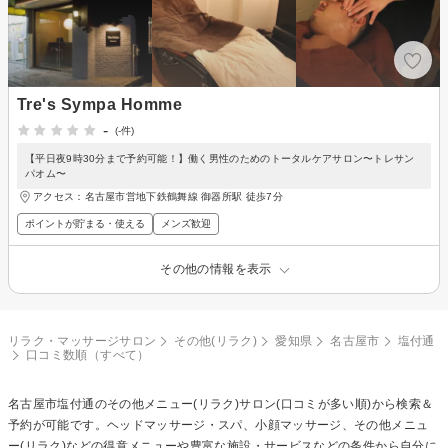
Tre's Sympa Homme
-
(-件)
【平日夜9時30分まで予約可能！】働く男性のためのトータルケアサロン〜トレサン
パオム〜
アクセス：名古屋市営地下鉄鶴舞線 御器所駅 徒歩7分
ポイントが貯まる・使える
メンズ歓迎
その他の情報を表示
リラク・マッサージサロン
その他(リラク)
愛知県
名古屋市
塩付通
口コミ数順（すべて）
名古屋市塩付通の
その他メニュー(リラク)
サロン(口コミが多い順)から検索＆
予約が可能です。ヘッドマッサージ・スパ、小顔マッサージ、その他メニュ
ー(リラク)などの得意メニューや豊富な施設・サービスなどの条件から自分に