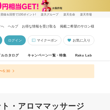
登録＆回答で100ポイント!
楽天グループ
楽天生命
楽天市場
方へ
ヘルプ
お得な情報を受け取る
掲載ご希望のサロン様
ログイン
マイクーポン
お気に入り
イルカタログ
キャンペーン一覧・特集
Raku Lab
5:30
ント・アロママッサージ