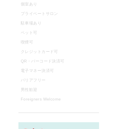
個室あり
プライベートサロン
駐車場あり
ペット可
喫煙可
クレジットカード可
QR・バーコード決済可
電子マネー決済可
バリアフリー
男性歓迎
Foreigners Welcome