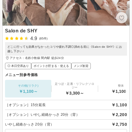
Salon de SHY
4.9
(85件)
どこに行っても効果がなかったコリや疲れ不調◎諦める前に《Salon de SHY》にお
越し下さい♪
アクセス：名鉄小牧線 間内駅 徒歩24分
◎ 本日空席あり
ポイントが貯まる・使える
メンズ歓迎
メニュー別参考価格
足つぼ・足裏・リフレクソロ
その他(リラク)
整体
ジー
￥1,100～
￥1,100～
￥3,300～
￥1,100
［オプション］15分延長
￥2,200
［オプション］いやし経絡かっさ 20分（背）
￥2,750
いやし経絡かっさ 20分（背）