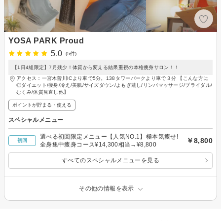
YOSA PARK Proud
5.0
(5件)
【1日4組限定】7月残少！体質から変える結果重視の本格痩身サロン！！
アクセス：一宮木曽川ICより車で5分。138タワーパークより車で３分 【こんな方に
◎ダイエット/痩身/冷え/美肌/サイズダウン/よもぎ蒸し/リンパマッサージ/ブライダル/
むくみ/体質見直し他】
ポイントが貯まる・使える
スペシャルメニュー
選べる初回限定メニュー【人気NO.1】極本気痩せ!
￥8,800
初回
全身集中痩身コース¥14,300相当→¥8,800
すべてのスペシャルメニューを見る
その他の情報を表示