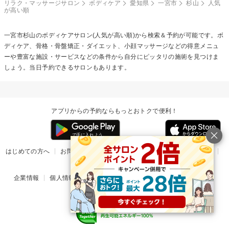
リラク・マッサージサロン
ボディケア
愛知県
一宮市
杉山
人気
が高い順
一宮市杉山の
ボディケア
サロン(人気が高い順)から検索＆予約が可能です。ボ
ディケア、骨格・骨盤矯正・ダイエット、小顔マッサージなどの得意メニュ
ーや豊富な施設・サービスなどの条件から自分にピッタリの施術を見つけま
しょう。当日予約できるサロンもあります。
アプリからの予約ならもっとおトクで便利！
はじめての方へ
お問い合わせ
ヘルプ
リリース情報
利用規約
掲載ご希望のサロン様
企業情報
個人情報保護方針
楽天のサービス一覧
アプリ一覧
© Rakuten Group, Inc.