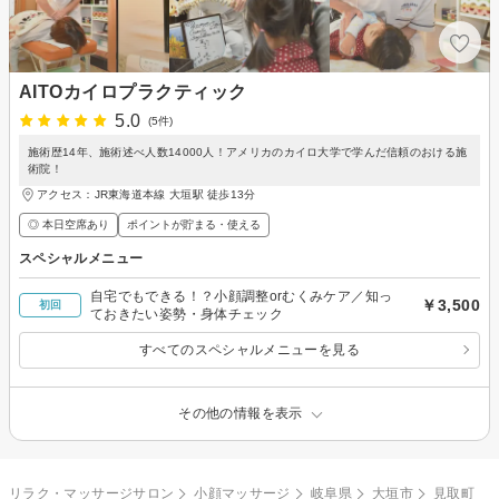
AITOカイロプラクティック
5.0
(5件)
施術歴14年、施術述べ人数14000人！アメリカのカイロ大学で学んだ信頼のおける施
術院！
アクセス：JR東海道本線 大垣駅 徒歩13分
◎ 本日空席あり
ポイントが貯まる・使える
スペシャルメニュー
自宅でもできる！？小顔調整orむくみケア／知っ
￥3,500
初回
ておきたい姿勢・身体チェック
すべてのスペシャルメニューを見る
その他の情報を表示
リラク・マッサージサロン
小顔マッサージ
岐阜県
大垣市
見取町