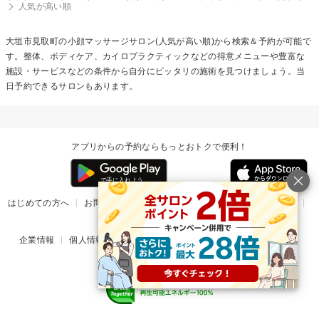
人気が高い順
大垣市見取町の
小顔マッサージ
サロン(人気が高い順)から検索＆予約が可能で
す。整体、ボディケア、カイロプラクティックなどの得意メニューや豊富な
施設・サービスなどの条件から自分にピッタリの施術を見つけましょう。当
日予約できるサロンもあります。
アプリからの予約ならもっとおトクで便利！
はじめての方へ
お問い合わせ
ヘルプ
リリース情報
利用規約
掲載ご希望のサロン様
企業情報
個人情報保護方針
楽天のサービス一覧
アプリ一覧
© Rakuten Group, Inc.