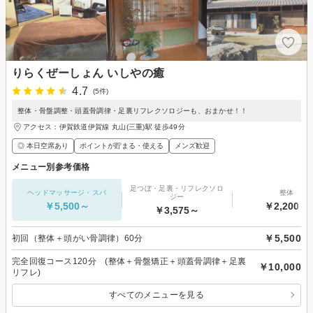
りらくぜーしょん いしやの癒
4.7
(5件)
整体・骨盤調整・頭蓋骨調律・足裏リフレクソロジーも、おまかせ！！
アクセス：伊賀鉄道伊賀線 丸山(三重)駅 徒歩49分
◎ 本日空席あり
ポイントが貯まる・使える
メンズ歓迎
メニュー別参考価格
足つぼ・足裏・リフレクソロ
ヘッドマッサージ・スパ
整体
ジー
￥5,500～
￥2,200～
￥3,575～
￥5,500
初回（整体＋頭がい骨調律）60分
完全回復コース120分 (整体＋骨盤矯正＋頭蓋骨調律＋足裏
￥10,000
リフレ)
すべてのメニューを見る