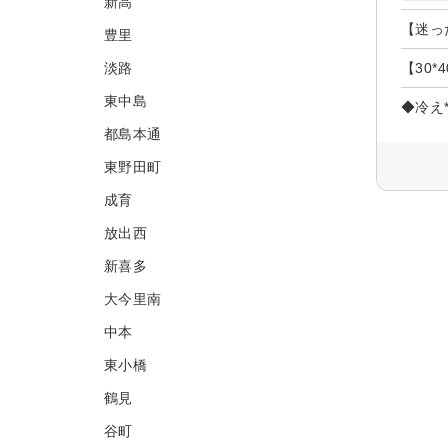
新高
【迷っ
豊里
淡路
【30
東中島
◆冷え
都島本通
東野田町
成育
放出西
新喜多
大今里南
中本
東小橋
鶴見
谷町