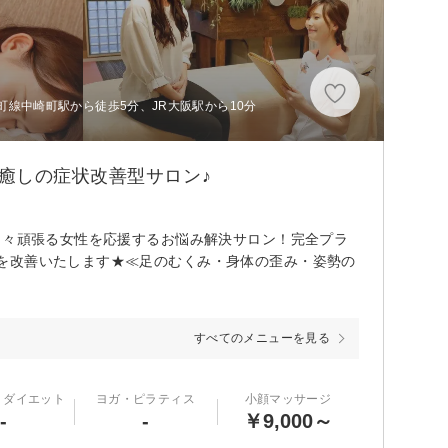
線中崎町駅から徒歩5分、JR大阪駅から10分
癒しの症状改善型サロン♪
日々頑張る女性を応援するお悩み解決サロン！完全プラ
を改善いたします★≪足のむくみ・身体の歪み・姿勢の
すべてのメニューを見る
・ダイエット
ヨガ・ピラティス
小顔マッサージ
-
-
￥9,000～