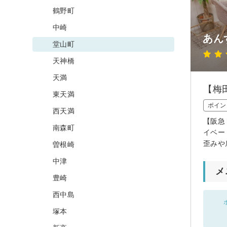
鶴野町
中崎
あん
堂山町
天神橋
天満
【梅
東天満
ポイン
西天満
【阪急
南森町
イベー
歪みや
曽根崎
中津
メ
豊崎
西中島
塚本