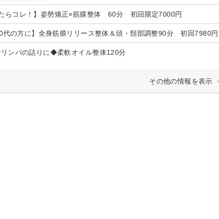
たらコレ！】姿勢矯正×筋膜整体 60分 初回限定7000円
*40代の方に】全身筋膜リリース整体＆頭・頚部調整90分 初回7980円
*リンパの詰りに◆柔軟オイル整体120分
その他の情報を表示