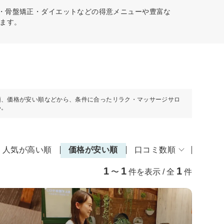
格・骨盤矯正・ダイエットなどの得意メニューや豊富な
ます。
順、価格が安い順などから、条件に合ったリラク・マッサージサロ
い。
人気が高い順
価格が安い順
口コミ数順
1
1
1
〜
件を表示 / 全
件