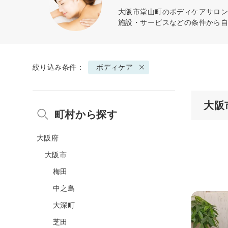
大阪市堂山町の
ボディケア
サロン
施設・サービスなどの条件から
絞り込み条件：
ボディケア
大阪
町村から探す
大阪府
大阪市
梅田
中之島
大深町
芝田