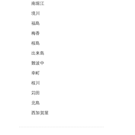
南堀江
境川
福島
梅香
桜島
出来島
難波中
幸町
桜川
苅田
北島
西加賀屋