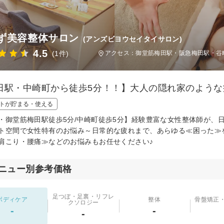
ず美容整体サロン
(アンズビヨウセイタイサロン)
4.5
(1件)
アクセス：御堂筋梅田駅・阪急梅田駅・谷町
田駅・中崎町から徒歩5分！！】大人の隠れ家のような
トが貯まる・使える
・御堂筋梅田駅徒歩5分/中崎町徒歩5分】経験豊富な女性整体師が、
ト空間で女性特有のお悩み～日常的な疲れまで、あらゆる≪困った≫
肩こり・腰痛≫などのお悩みもお任せください♪
ニュー別参考価格
足つぼ・足裏・リフレ
ボディケア
整体
骨盤矯正
クソロジー
-
-
-