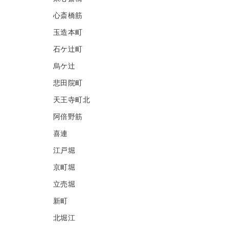
心斎橋筋
玉造本町
石ケ辻町
烏ケ辻
悲田院町
天王寺町北
阿倍野筋
喜連
江戸堀
京町堀
立売堀
新町
北堀江