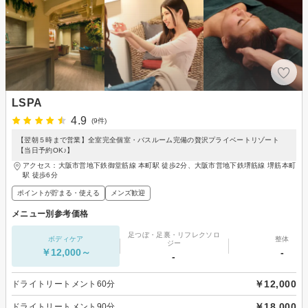
LSPA
4.9
(9件)
【翌朝５時まで営業】全室完全個室・バスルーム完備の贅沢プライベートリゾート
【当日予約OK♪】
アクセス：大阪市営地下鉄御堂筋線 本町駅 徒歩2分、大阪市営地下鉄堺筋線 堺筋本町
駅 徒歩6分
ポイントが貯まる・使える
メンズ歓迎
メニュー別参考価格
足つぼ・足裏・リフレクソロ
ボディケア
整体
ジー
￥12,000～
-
-
￥12,000
ドライトリートメント60分
￥18,000
ドライトリートメント90分