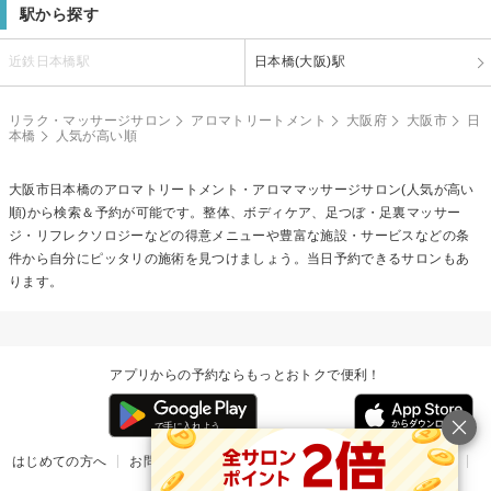
駅から探す
近鉄日本橋駅
日本橋(大阪)駅
リラク・マッサージサロン
アロマトリートメント
大阪府
大阪市
日
本橋
人気が高い順
大阪市日本橋の
アロマトリートメント・アロママッサージ
サロン(人気が高い
順)から検索＆予約が可能です。整体、ボディケア、足つぼ・足裏マッサー
ジ・リフレクソロジーなどの得意メニューや豊富な施設・サービスなどの条
件から自分にピッタリの施術を見つけましょう。当日予約できるサロンもあ
ります。
アプリからの予約ならもっとおトクで便利！
はじめての方へ
お問い合わせ
ヘルプ
リリース情報
利用規約
掲載ご希望のサロン様