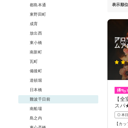
表示順
都島本通
東野田町
成育
放出西
アロ
東小橋
ムア
南新町
瓦町
備後町
道頓堀
日本橋
【全
難波千日前
スパ
南船場
◎ 本
島之内
【カッ
東心斎橋