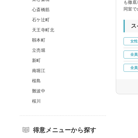
も徹底
同室で
心斎橋筋
石ケ辻町
ス
天王寺町北
靱本町
女性
立売堀
全員
新町
全員
南堀江
桜島
難波中
桜川
得意メニューから探す