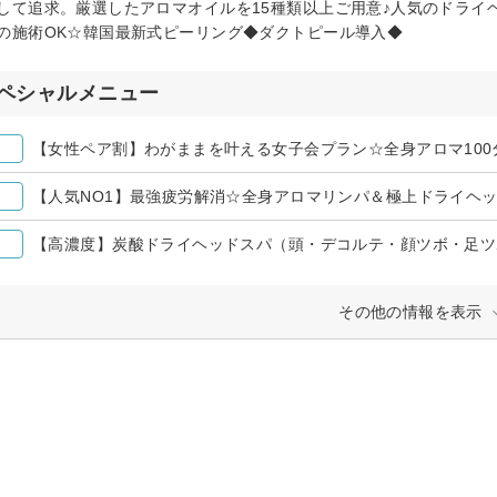
して追求。厳選したアロマオイルを15種類以上ご用意♪人気のドライ
の施術OK☆韓国最新式ピーリング◆ダクトピール導入◆
ペシャルメニュー
【女性ペア割】わがままを叶える女子会プラン☆全身アロマ100
【人気NO1】最強疲労解消☆全身アロマリンパ＆極上ドライヘッ
【高濃度】炭酸ドライヘッドスパ（頭・デコルテ・顔ツボ・足ツ
その他の情報を表示