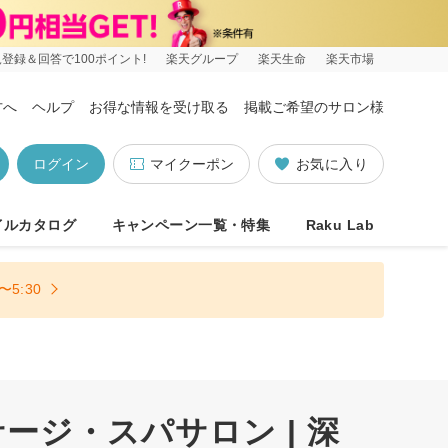
登録＆回答で100ポイント!
楽天グループ
楽天生命
楽天市場
方へ
ヘルプ
お得な情報を受け取る
掲載ご希望のサロン様
ログイン
マイクーポン
お気に入り
イルカタログ
キャンペーン一覧・特集
Raku Lab
5:30
ジ・スパサロン | 深