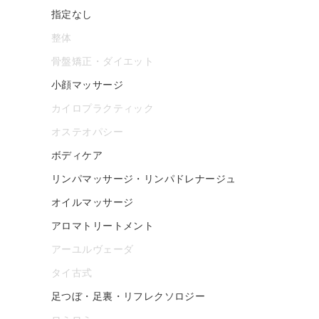
指定なし
整体
骨盤矯正・ダイエット
小顔マッサージ
カイロプラクティック
オステオパシー
ボディケア
リンパマッサージ・リンパドレナージュ
オイルマッサージ
アロマトリートメント
アーユルヴェーダ
タイ古式
足つぼ・足裏・リフレクソロジー