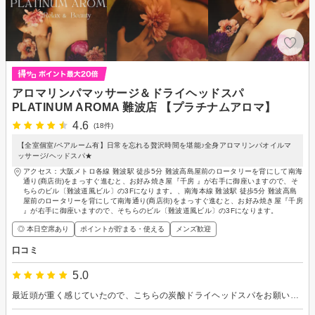
アロマリンパマッサージ＆ドライヘッドスパ
PLATINUM AROMA 難波店 【プラチナムアロマ】
4.6
(18件)
【全室個室/ペアルーム有】日常を忘れる贅沢時間を堪能♪全身アロマリンパオイルマ
ッサージ/ヘッドスパ★
アクセス：大阪メトロ各線 難波駅 徒歩5分 難波高島屋前のロータリーを背にして南海
通り(商店街)をまっすぐ進むと、お好み焼き屋『千房 』が右手に御座いますので、そ
ちらのビル〔難波道風ビル〕の3Fになります。、南海本線 難波駅 徒歩5分 難波高島
屋前のロータリーを背にして南海通り(商店街)をまっすぐ進むと、お好み焼き屋『千房
』が右手に御座いますので、そちらのビル〔難波道風ビル〕の3Fになります。
◎ 本日空席あり
ポイントが貯まる・使える
メンズ歓迎
口コミ
5.0
最近頭が重く感じていたので、こちらの炭酸ドライヘッドスパをお願いしました。高濃度炭酸の心地よい刺激と、顔ツボからデコルテにかけての絶妙なマッサージで、プロの技術の高さを実感しました。足ツボもついているので、終わった後は全身の血流が良くなった感覚があります。落ち着いた照明と香りの空間で、スタッフの方の温かく細やかな接客にも安心感があり、初めてでも全く緊張せずに過ごせました。頭痛や肩こりに悩んでいる方にぜひおすすめしたいです。