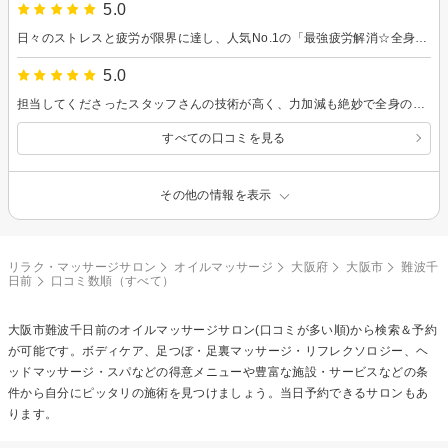
5.0
日々のストレスと疲労が限界に達し、人気No.1の「最強疲労解消☆全身アロマリンパ＆極上ドライヘッドスパ100分」をお願いしました。100分間たっぷりと全身のリンパを流してもらい、極上のドライヘッドスパで眼精疲労もスッキリ解消しました。スタッフさんの確かな技術力と、力加減の好みを細かく聞いてくれる丁寧な接客に感動しました。日常を忘れさせてくれる上質な癒やしの空間で、心身ともに最高のデトックスができました。何度でも利用できるとのことなので、また通いたいです。
5.0
担当してくださったスタッフさんの技術が高く、力加減も絶妙で全身の凝りがしっかりとほぐれました。特にドライヘッドスパは本当に気持ちよくて、途中で寝てしまったほどです。入店から退店までの接客もとても丁寧で心地よく過ごせました。店内は落ち着いた照明と香りに包まれた癒やしの空間で、心身ともにリフレッシュできました。また通いたいと思います。
すべての口コミを見る
その他の情報を表示
リラク・マッサージサロン
オイルマッサージ
大阪府
大阪市
難波千
日前
口コミ数順（すべて）
大阪市難波千日前の
オイルマッサージ
サロン(口コミが多い順)から検索＆予約
が可能です。ボディケア、足つぼ・足裏マッサージ・リフレクソロジー、ヘ
ッドマッサージ・スパなどの得意メニューや豊富な施設・サービスなどの条
件から自分にピッタリの施術を見つけましょう。当日予約できるサロンもあ
ります。