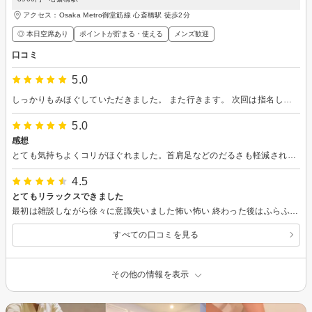
アクセス：Osaka Metro御堂筋線 心斎橋駅 徒歩2分
◎ 本日空席あり
ポイントが貯まる・使える
メンズ歓迎
口コミ
5.0
しっかりもみほぐしていただきました。 また行きます。 次回は指名して予約します。
5.0
感想
とても気持ちよくコリがほぐれました。首肩足などのだるさも軽減された気がします。また伺いたいです。
4.5
とてもリラックスできました
最初は雑談しながら徐々に意識失いました怖い怖い 終わった後はふらふら、ふわふわでしたまたお願いしたいです ＊こんどは指名でいきたいのですがお名前聞き忘れて残念 履歴でわかるのでしょうか？
すべての口コミを見る
その他の情報を表示