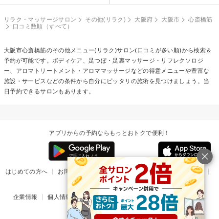
リラク・マッサージサロン
その他(リラク)
大阪府
大阪市
心斎橋筋
口コミ数順（すべて）
大阪市心斎橋筋の
その他メニュー(リラク)
サロン(口コミが多い順)から検索＆
予約が可能です。ボディケア、足つぼ・足裏マッサージ・リフレクソロジ
ー、アロマトリートメント・アロママッサージなどの得意メニューや豊富な
施設・サービスなどの条件から自分にピッタリの施術を見つけましょう。当
日予約できるサロンもあります。
アプリからの予約ならもっとおトクで便利！
はじめての方へ
お問い合わせ
ヘルプ
リリース情報
利用規約
掲載ご希望のサロン様
企業情報
個人情報保護方針
楽天のサービス一覧
アプリ一覧
© Rakuten Group, Inc.