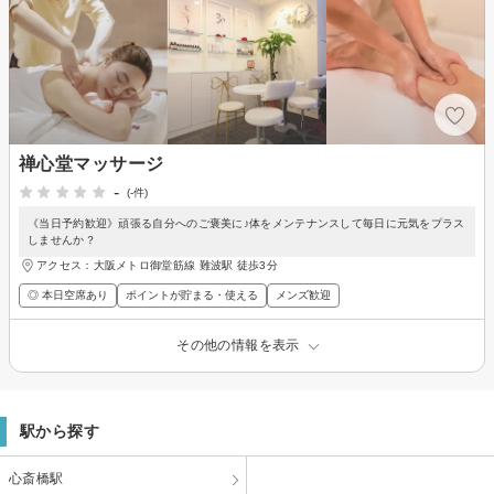
禅心堂マッサージ
-
(-件)
《当日予約歓迎》頑張る自分へのご褒美に♪体をメンテナンスして毎日に元気をプラス
しませんか？
アクセス：大阪メトロ御堂筋線 難波駅 徒歩3分
◎ 本日空席あり
ポイントが貯まる・使える
メンズ歓迎
その他の情報を表示
駅から探す
心斎橋駅