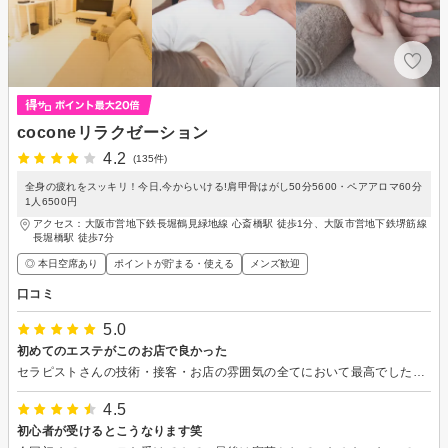
coconeリラクゼーション
4.2
(135件)
全身の疲れをスッキリ！今日,今からいける!肩甲骨はがし50分5600・ペアアロマ60分
1人6500円
アクセス：大阪市営地下鉄長堀鶴見緑地線 心斎橋駅 徒歩1分、大阪市営地下鉄堺筋線
長堀橋駅 徒歩7分
◎ 本日空席あり
ポイントが貯まる・使える
メンズ歓迎
口コミ
5.0
初めてのエステがこのお店で良かった
セラピストさんの技術・接客・お店の雰囲気の全てにおいて最高でした。人生初のエステで緊張していましたが、施術後には(こんなに気持ちいいならもっと早く体験しておけば良かった…)と後悔するくらいでした(笑) 施術も本当に気持ちよかったです。また必ず行きます。ありがとうございました。
4.5
初心者が受けるとこうなります笑