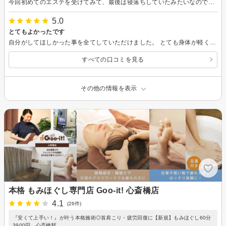
今回初めてのエステを受けてみて、最後は寝落ちしていたみたいなので、良かったです笑 お店の中は女性スタッフなので、すごく安心して受けれました。 男性客としては受けづらいかもしれません。 私はアロマオイルマッサージとヘッドのセットを受けました。 初めは足湯からスタートし、リラックスしたら仰向けで横になり、足元からマッサージが始まりました。ホットオイルなので、もう一つ言えばタオルや肌に触れる際に声かけしていただければもっと丁寧で驚くことなく初心者は受けれるかな、と思いました。 私はこそばいところが部分的にあり、前半は緊張していましたが、最初に述べた通り、後半の仰向けになってからは寝ていたみたいです笑 支払い方法もカード等できるので、現金オンリーじゃないのは助かりました。 また今度も受けてみたいと思いました。 ありがとうございました。
5.0
とてもよかったです
自分がしてほしかった事を全てしていただけました。 とても身体が軽くなりました。 また伺いたいと思います。
すべての口コミを見る
その他の情報を表示
本格 もみほぐし専門店 Goo-it! 心斎橋店
4.1
(26件)
『安くて上手い！』が叶う本格施術◎首肩こり・疲労回復に【新規】もみほぐし60分
3900円 心斎橋駅