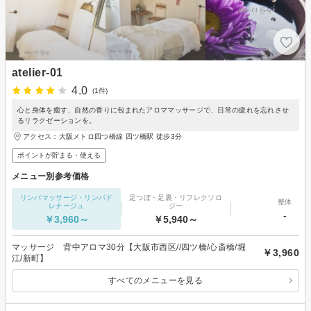
atelier-01
4.0
(1件)
心と身体を癒す、自然の香りに包まれたアロママッサージで、日常の疲れを忘れさせ
るリラクゼーションを。
アクセス：大阪メトロ四つ橋線 四ツ橋駅 徒歩3分
ポイントが貯まる・使える
メニュー別参考価格
リンパマッサージ・リンパド
足つぼ・足裏・リフレクソロ
整体
レナージュ
ジー
-
￥3,960～
￥5,940～
マッサージ 背中アロマ30分【大阪市西区//四ツ橋/心斎橋/堀
￥3,960
江/新町】
すべてのメニューを見る