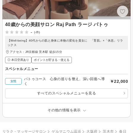
40歳からの美顔サロン Raj Path ラージ パトゥ
-
(-件)
【Well-being】40代からの肌と身体に本物の変化を貴女に 「育肌」×「休息」リラ
ックス
アクセス：JR京都線 茨木駅 徒歩15分
◎ 本日空席あり
ポイントが貯まる・使える
スペシャルメニュー
パトゥコース 心身の巡りを整え、深い回復へ導
￥22,000
女性
く
すべてのスペシャルメニューを見る
その他の情報を表示
リラク・マッサージサロン
ゲルマニウム温浴
大阪府
茨木市
春日