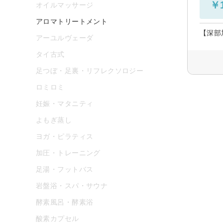
￥1
オイルマッサージ
アロマトリートメント
【深部
アーユルヴェーダ
タイ古式
足つぼ・足裏・リフレクソロジー
ロミロミ
妊娠・マタニティ
よもぎ蒸し
ヨガ・ピラティス
加圧・トレーニング
足湯・フットバス
岩盤浴・スパ・サウナ
酵素風呂・酵素浴
酸素カプセル