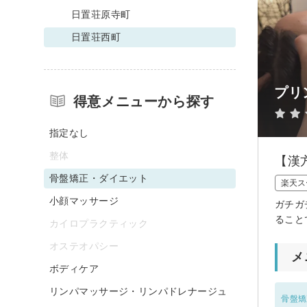
日置荘原寺町
日置荘西町
プリ
得意メニューから探す
指定なし
整体
【漢
骨盤矯正・ダイエット
楽天ス
小顔マッサージ
ガチガ
ること
カイロプラクティック
オステオパシー
メ
ボディケア
リンパマッサージ・リンパドレナージュ
骨盤矯