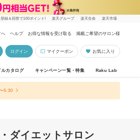
登録＆回答で100ポイント!
楽天グループ
楽天生命
楽天市場
方へ
ヘルプ
お得な情報を受け取る
掲載ご希望のサロン様
ログイン
マイクーポン
お気に入り
イルカタログ
キャンペーン一覧・特集
Raku Lab
5:30
正・ダイエットサロン