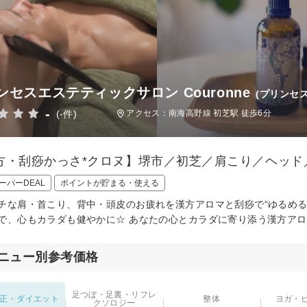
ンセスエステティックサロン Couronne
(プリンセ
-
(-件)
アクセス：南海高野線 初芝駅 徒歩6分
方・刮痧かっさ*クロヌ】堺市／初芝／肩こり／ヘッド
ーパーDEAL
ポイントが貯まる・使える
チな肩・首こり、背中・頭皮のお疲れを漢方アロマと刮痧で“ゆるめる”
で、心もカラダも健やかに☆ あなたの心とカラダに寄り添う漢方ア
ニュー別参考価格
足つぼ・足裏・リフレ
正・ダイエット
整体
ヨガ・
クソロジー