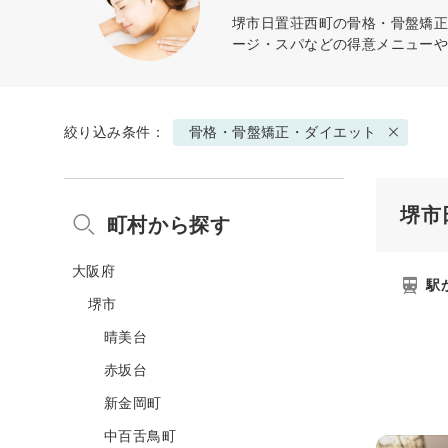
堺市日置荘西町の
骨格・骨盤矯
ージ・スパなどの得意メニュー
絞り込み条件：
骨格・骨盤矯正・ダイエット
堺市
町村から探す
大阪府
駅
堺市
晴美台
赤坂台
新金岡町
中百舌鳥町