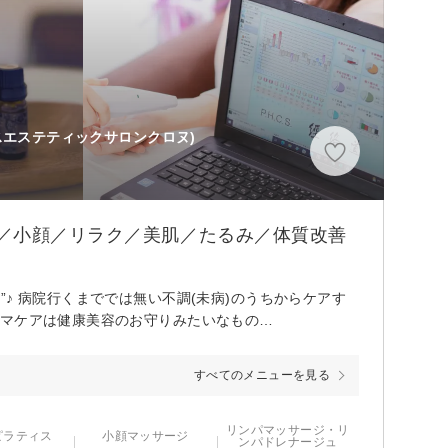
スエステティックサロンクロヌ)
／小顔／リラク／美肌／たるみ／体質改善
♪ 病院行くまででは無い不調(未病)のうちからケアす
ロマケアは健康美容のお守りみたいなもの…
すべてのメニューを見る
リンパマッサージ・リ
ピラティス
小顔マッサージ
ンパドレナージュ