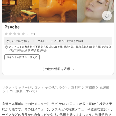
Psyche
-
(-件)
なりたい“私”が揃う、トータルビューティサロン♪【完全予約制】
アクセス：京都市営地下鉄烏丸線 烏丸御池駅 徒歩4分、阪急京都本線 烏丸駅 徒歩8分
／地下鉄烏丸線 四条駅 徒歩8分
ポイントが貯まる・使える
その他の情報を表示
リラク・マッサージサロン
その他(リラク)
京都府
京都市
丸屋町
口コミ数順（すべて）
京都市丸屋町の
その他メニュー(リラク)
サロン(口コミが多い順)から検索＆予
約が可能です。その他メニュー(リラク)などの得意メニューや豊富な施設・サ
ービスなどの条件から自分にピッタリの施術を見つけましょう。当日予約で