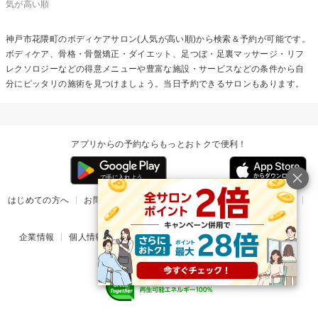
気が高い順
神戸市花隈町の
ボディケア
サロン(人気が高い順)から検索＆予約が可能です。
ボディケア、骨格・骨盤矯正・ダイエット、足つぼ・足裏マッサージ・リフ
レクソロジーなどの得意メニューや豊富な施設・サービスなどの条件から自
分にピッタリの施術を見つけましょう。当日予約できるサロンもあります。
アプリからの予約ならもっとおトクで便利！
はじめての方へ
お問い合わせ
ヘルプ
リリース情報
利用規約
掲載ご希望のサロン様
企業情報
個人情報保護方針
楽天のサービス一覧
アプリ一覧
© Rakuten Group, Inc.