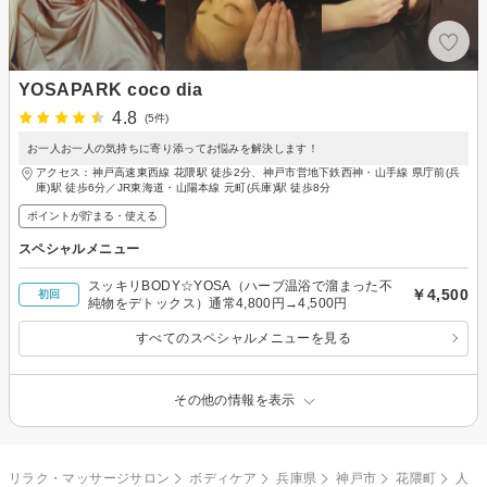
YOSAPARK coco dia
4.8
(5件)
お一人お一人の気持ちに寄り添ってお悩みを解決します！
アクセス：神戸高速東西線 花隈駅 徒歩2分、神戸市営地下鉄西神・山手線 県庁前(兵
庫)駅 徒歩6分／JR東海道・山陽本線 元町(兵庫)駅 徒歩8分
ポイントが貯まる・使える
スペシャルメニュー
スッキリBODY☆YOSA（ハーブ温浴で溜まった不
￥4,500
初回
純物をデトックス）通常4,800円→4,500円
すべてのスペシャルメニューを見る
その他の情報を表示
リラク・マッサージサロン
ボディケア
兵庫県
神戸市
花隈町
人