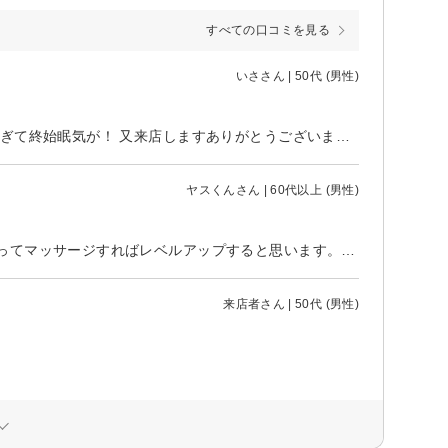
すべての口コミを見る
いささん | 50代 (男性)
首や肩の凝りが気になり初来店しました。 足ツボも全身もめちゃ気持ち良すぎて終始眠気が！ 又来店しますありがとうございました。
ヤスくんさん | 60代以上 (男性)
親切、丁寧でとても感じが良かったです。もう少しツボのポイントを感じとってマッサージすればレベルアップすると思います。頑張って下さいね。
来店者さん | 50代 (男性)