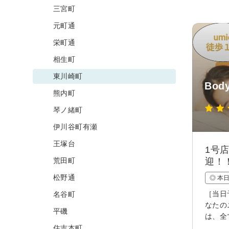
三宮町
元町通
栄町通
相生町
東川崎町
Bod
熊内町
琴ノ緒町
伊川谷町有瀬
王塚台
1号
荒田町
迎！
松野通
◎ 本
［当日
名谷町
なたの
平磯
は、全
住吉本町