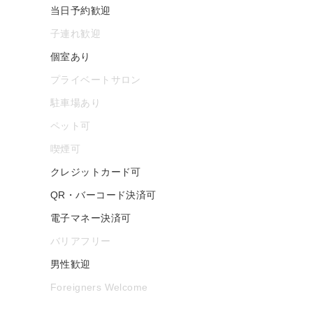
当日予約歓迎
子連れ歓迎
個室あり
プライベートサロン
駐車場あり
ペット可
喫煙可
クレジットカード可
QR・バーコード決済可
電子マネー決済可
バリアフリー
男性歓迎
Foreigners Welcome