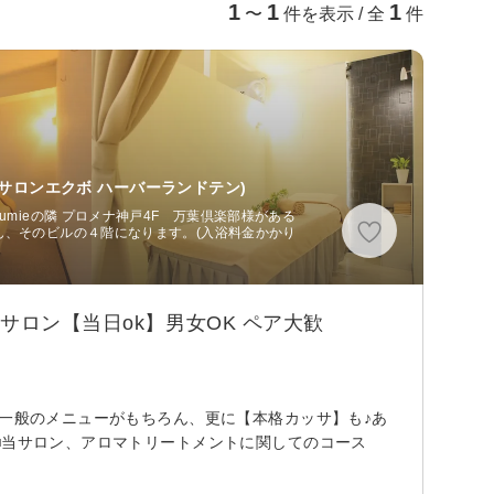
1
1
1
〜
件を表示 / 全
件
サロンエクボ ハーバーランドテン)
umieの隣 プロメナ神戸4F 万葉倶楽部様がある
ん、そのビルの４階になります。(入浴料金かかり
サロン【当日ok】男女OK ペア大歓
★一般のメニューがもちろん、更に【本格カッサ】も♪あ
■当サロン、アロマトリートメントに関してのコース