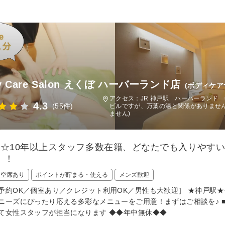
y Care Salon えくぼ ハーバーランド店
(ボディケア
アクセス：JR 神戸駅 ハーバーランド 
4.3
(55件)
ビルですが、万葉の湯と関係がありませ
ません)
店☆10年以上スタッフ多数在籍、どなたでも入りやすい
！！
日空席あり
ポイントが貯まる・使える
メンズ歓迎
予約OK／個室あり／クレジット利用OK／男性も大歓迎］ ★神戸駅
ニーズにぴったり応える多彩なメニューをご用意！まずはご相談を♪ 
て女性スタッフが担当になります ◆◆年中無休◆◆