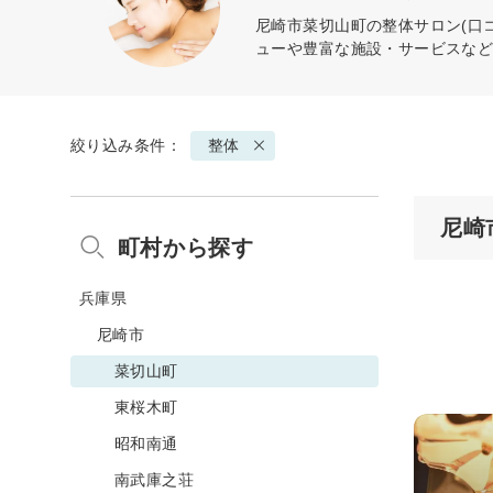
尼崎市菜切山町の
整体
サロン(口
ューや豊富な施設・サービスな
絞り込み条件：
整体
尼崎
町村から探す
兵庫県
尼崎市
菜切山町
東桜木町
昭和南通
南武庫之荘