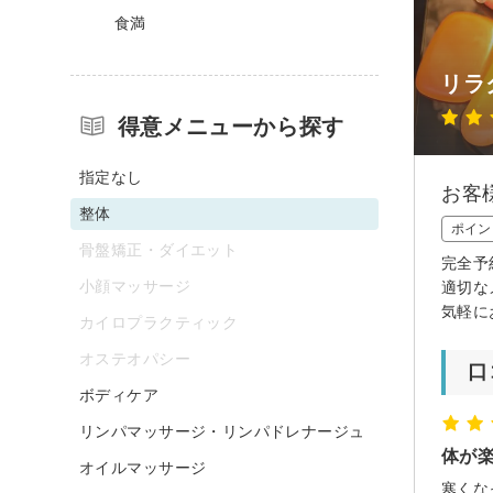
食満
リラ
得意メニューから探す
指定なし
お客
整体
ポイン
骨盤矯正・ダイエット
完全予
小顔マッサージ
適切な
気軽に
カイロプラクティック
オステオパシー
口
ボディケア
リンパマッサージ・リンパドレナージュ
体が
オイルマッサージ