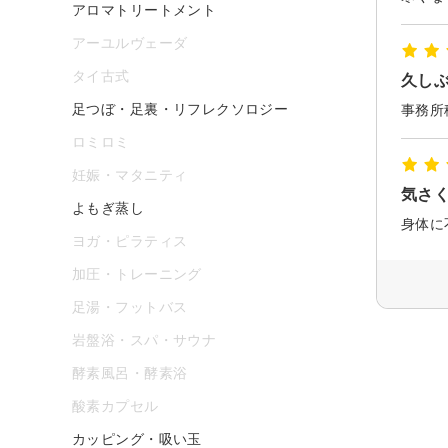
アロマトリートメント
アーユルヴェーダ
タイ古式
久し
足つぼ・足裏・リフレクソロジー
ロミロミ
妊娠・マタニティ
気さ
よもぎ蒸し
ヨガ・ピラティス
加圧・トレーニング
足湯・フットバス
岩盤浴・スパ・サウナ
酵素風呂・酵素浴
酸素カプセル
カッピング・吸い玉