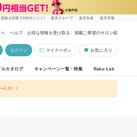
登録＆回答で100ポイント!
楽天グループ
楽天生命
楽天市場
方へ
ヘルプ
お得な情報を受け取る
掲載ご希望のサロン様
ログイン
マイクーポン
お気に入り
イルカタログ
キャンペーン一覧・特集
Raku Lab
5:30