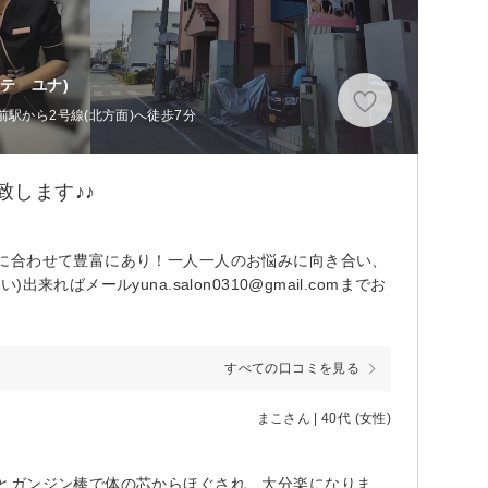
テ ユナ)
駅から2号線(北方面)へ徒歩7分
致します♪♪
に合わせて豊富にあり！一人一人のお悩みに向き合い、
メールyuna.salon0310@gmail.comまでお
すべての口コミを見る
まこさん | 40代 (女性)
寒くなってから、肩の凝りがひどく頭痛がするほどだったのですが、足ふみとガンジン棒で体の芯からほぐされ、大分楽になりました。 冷え性を根本から治したいので、定期的に通って体質改善するといいなと思います。