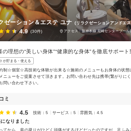
クゼーション＆エステ ユナ
(リラクゼーションアンドエス
4.9
(30件)
アクセス：阪神本線 尼崎センタープール前
様の理想の“美しい身体”“健康的な身体”を徹底サポート
トが貯まる・使える
約制☆個室☆高技術な体験が出来る☆施術のメニューもお身体の状態
メニューをご提案させて頂きます。お問い合わせ先は携帯(繋がりにくい)出来れば
お問い合わせ下さい。
コミ
4.5
技術：5
サービス：5
雰囲気：4.5
楽になりました