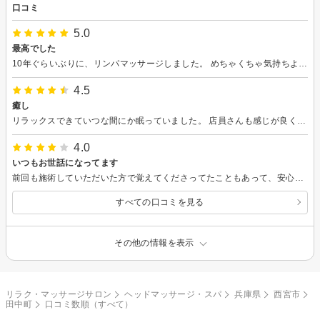
口コミ
5.0
最高でした
10年ぐらいぶりに、リンパマッサージしました。 めちゃくちゃ気持ちよかったです！ 体がスッキリして、楽になりました！
4.5
癒し
リラックスできていつな間にか眠っていました。 店員さんも感じが良くて又、利用したいなと思っています｡
4.0
いつもお世話になってます
前回も施術していただいた方で覚えてくださってたこともあって、安心してマッサージを受けれました 次はもう少し長いコースで施術していただきたいと思います
すべての口コミを見る
その他の情報を表示
リラク・マッサージサロン
ヘッドマッサージ・スパ
兵庫県
西宮市
田中町
口コミ数順（すべて）