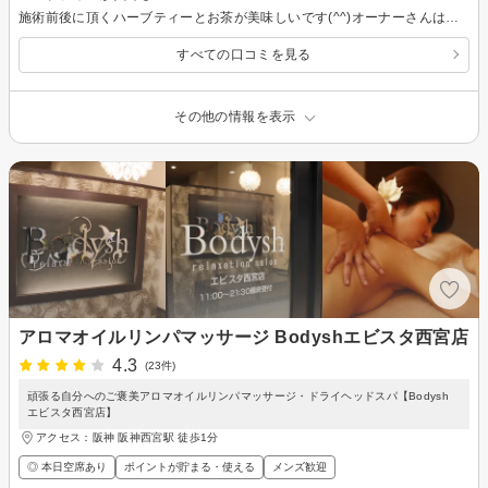
施術前後に頂くハーブティーとお茶が美味しいです(^^)オーナーさんは気さくで話しやすく、色々と話してしまいます！
すべての口コミを見る
その他の情報を表示
アロマオイルリンパマッサージ Bodyshエビスタ西宮店
4.3
(23件)
頑張る自分へのご褒美アロマオイルリンパマッサージ・ドライヘッドスパ【Bodysh
エビスタ西宮店】
アクセス：阪神 阪神西宮駅 徒歩1分
◎ 本日空席あり
ポイントが貯まる・使える
メンズ歓迎