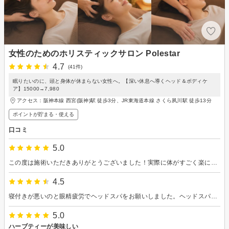
女性のためのホリスティックサロン Polestar
4.7
(41件)
眠りたいのに、頭と身体が休まらない女性へ。【深い休息へ導くヘッド＆ボディケ
ア】15000→7,980
アクセス：阪神本線 西宮(阪神)駅 徒歩3分、JR東海道本線 さくら夙川駅 徒歩13分
ポイントが貯まる・使える
口コミ
5.0
この度は施術いただきありがとうございました！実際に体がすごく楽になって驚いてます。今までとは新たな視点で、教えていただいたように自分でもケアをしていこうと思います。また色々なお話ができてすごくリラックスできました。とても素敵な場所を見つけられてめちゃくちゃラッキーです♡またよろしくお願いします！この度はありがとうございました！
4.5
寝付きが悪いのと眼精疲労でヘッドスパをお願いしました。ヘッドスパの前に上半身を緩めて頂いたのですが、軽くゆすっただけなのに解れましたし、ヘッドスパも気持ち良くて途中で寝落ちしてしまいました。施術後は視界がクリアになって、その日の夜の入眠もスムーズでした。
5.0
ハーブティーが美味しい