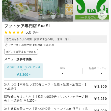
フットケア専門店 SuaSi
5.0
(2件)
専門店ならではの知識・技術で理想の美しい素足に導く♪
アクセス：JR神戸線 東姫路駅 徒歩11分
ポイントが貯まる・使える
メニュー別参考価格
足つぼ・足裏・リフレクソロ
整体
骨盤矯正・ダイエ
ジー
-
-
￥3,300～
冷えに◎【本格足つぼ30分コース（足指＋足裏～足首迄）】
￥3,300
＋足湯付
回数券の方はこちら【本格足つぼ30分＋リンパマッサージ30
￥4,250
分】＋足湯付 ￥4,250～
冷え徹底改善コース【足つぼ40分（キャンドルoil使用）＋温
￥5,000