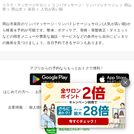
リラク・マッサージサロン
リンパマッサージ・リンパドレナージュ
岡山
県
岡山市
泉田
人気が高い順
岡山市泉田の
リンパマッサージ・リンパドレナージュ
サロン(人気が高い順)か
ら検索＆予約が可能です。整体、ボディケア、骨格・骨盤矯正・ダイエット
などの得意メニューや豊富な施設・サービスなどの条件から自分にピッタリ
の施術を見つけましょう。当日予約できるサロンもあります。
アプリからの予約ならもっとおトクで便利！
はじめての方へ
お問い合わせ
ヘルプ
リリース情報
利用規約
掲載ご希望のサロン様
企業情報
個人情報保護方針
楽天のサービス一覧
アプリ一覧
© Rakuten Group, Inc.