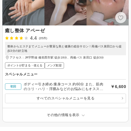
癒し整体 アペーゼ
4.4
(35件)
整体からエステまでメニューが豊富な美と健康の総合サロン！両備バス泉田口から徒
歩3分の好立地
アクセス：JR宇野線 備前西市駅 徒歩18分、両備バス 泉田口 徒歩3分
ポイントが貯まる・使える
メンズ歓迎
スペシャルメニュー
ボディー引き締め 痩身コース 約60分 また、筋肉
￥6,600
初回
のコリ・ハリ・浮腫みなどのお悩みにもオスス
メ！
すべてのスペシャルメニューを見る
その他の情報を表示