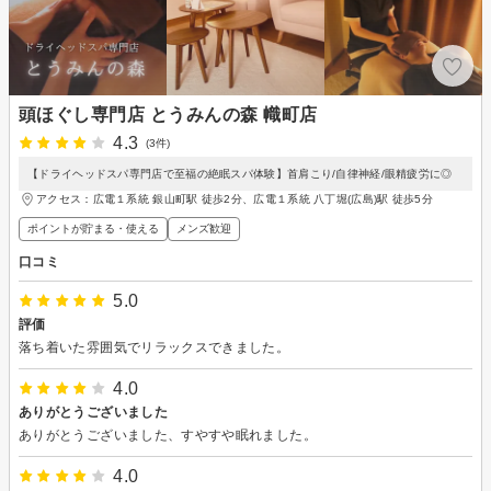
頭ほぐし専門店 とうみんの森 幟町店
4.3
(3件)
【ドライヘッドスパ専門店で至福の絶眠スパ体験】首肩こり/自律神経/眼精疲労に◎
アクセス：広電１系統 銀山町駅 徒歩2分、広電１系統 八丁堀(広島)駅 徒歩5分
ポイントが貯まる・使える
メンズ歓迎
口コミ
5.0
評価
落ち着いた雰囲気でリラックスできました。
4.0
ありがとうございました
ありがとうございました、すやすや眠れました。
4.0