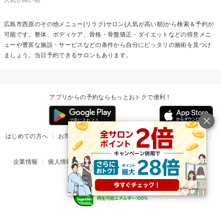
広島市西原の
その他メニュー(リラク)
サロン(人気が高い順)から検索＆予約が
可能です。整体、ボディケア、骨格・骨盤矯正・ダイエットなどの得意メニ
ューや豊富な施設・サービスなどの条件から自分にピッタリの施術を見つけ
ましょう。当日予約できるサロンもあります。
アプリからの予約ならもっとおトクで便利！
はじめての方へ
お問い合わせ
ヘルプ
リリース情報
利用規約
掲載ご希望のサロン様
企業情報
個人情報保護方針
楽天のサービス一覧
アプリ一覧
© Rakuten Group, Inc.