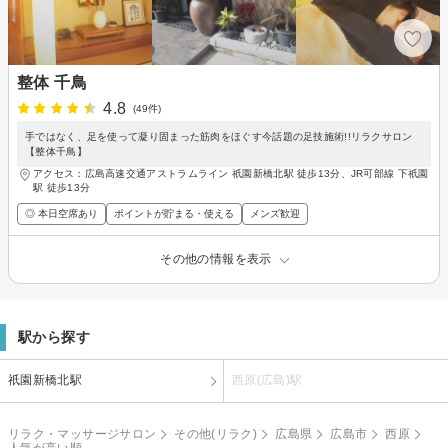
整体 千鳥
4.8
(49件)
手ではなく、足を使って凝り固まった筋肉をほぐす今話題の足技施術!!リラクサロン
【整体千鳥】
アクセス：広島高速交通アストラムライン 祇園新橋北駅 徒歩13分、JR可部線 下祇園
駅 徒歩13分
◎ 本日空席あり
ポイントが貯まる・使える
メンズ歓迎
その他の情報を表示
駅から探す
祇園新橋北駅
西原(広島)駅
リラク・マッサージサロン
その他(リラク)
広島県
広島市
西原
人気が高い順