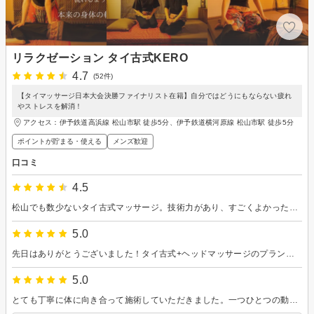
リラクゼーション タイ古式KERO
4.7
(52件)
【タイマッサージ日本大会決勝ファイナリスト在籍】自分ではどうにもならない疲れ
やストレスを解消！
アクセス：伊予鉄道高浜線 松山市駅 徒歩5分、伊予鉄道横河原線 松山市駅 徒歩5分
ポイントが貯まる・使える
メンズ歓迎
口コミ
4.5
松山でも数少ないタイ古式マッサージ。技術力があり、すごくよかったです。
5.0
先日はありがとうございました！タイ古式+ヘッドマッサージのプランを受けたのですが、こちらの様子を見ながら丁寧な施術をしてくださり安心感がありますし、改善したほうがいい動作の癖なども教えてくださり大変良かったです。マッサージ自体も最高でした✨
5.0
とても丁寧に体に向き合って施術していただきました。一つひとつの動きが的確で安心感があり、特にストレッチが本当に気持ちよく、終わったあとは体が軽くなりました。清潔感のある空間で、心まで癒される時間を過ごせました。ありがとうございます。またぜひお願いしたいです。