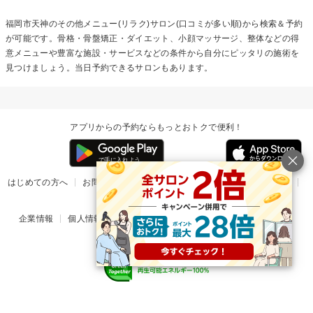
福岡市天神の
その他メニュー(リラク)
サロン(口コミが多い順)から検索＆予約
が可能です。骨格・骨盤矯正・ダイエット、小顔マッサージ、整体などの得
意メニューや豊富な施設・サービスなどの条件から自分にピッタリの施術を
見つけましょう。当日予約できるサロンもあります。
アプリからの予約ならもっとおトクで便利！
はじめての方へ
お問い合わせ
ヘルプ
リリース情報
利用規約
掲載ご希望のサロン様
企業情報
個人情報保護方針
楽天のサービス一覧
アプリ一覧
© Rakuten Group, Inc.