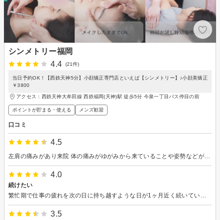
シンメトリー福岡
4.4
(21件)
当日予約OK！【西鉄天神5分】小顔矯正専門店といえば【シンメトリー】♪小顔美矯正
￥3800
アクセス：西鉄天神大牟田線 西鉄福岡(天神)駅 徒歩5分 今泉一丁目バス停目の前
ポイントが貯まる・使える
メンズ歓迎
口コミ
4.5
左肩の痛みがあり来院 体の痛みがゆがみから来ていることや姿勢などが原因ということがわかり、施術もやったいただいた早々から体の変化を感じることができたのでとても良かったです。ありがとうございました。
4.0
続けたい
繁忙期で仕事の疲れを次の日に持ち越すような日が1ヶ月近く続いていたおかげで、頭が重くて首こり等の不調を感じていました。丁寧にカウンセリングをしてもらい、少しの施術でも変化を感じることが出来て、体も軽くなりました。今後も不調を感じたら自分のペースで続けていきたいです。 ※今回は初めての体験だったので、比較対象がわからず上記の通り評価しています。
3.5