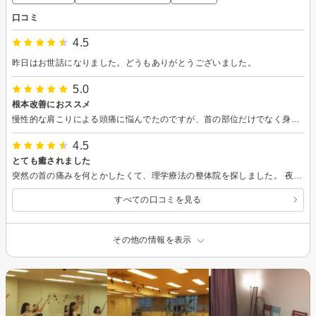
口コミ
4.5
昨日はお世話になりました。どうもありがとうございました。
5.0
根本改善におススメ
慢性的な肩こりによる頭痛に悩んでたのですが、首の部位だけでなく身体のねじれや姿勢などの痛みの原因から改善していただきました。真っすぐに立つことができてないとのことで、、、日常生活での改善点なども丁寧に教えていただきました。1度の改善では難しいぐら姿勢がゆがんでいるとのことで、自分でできるトレーニングをして行きたいと思います。
4.5
とても癒されました
突然の首の痛みを何とかしたくて、理学療法の整体院を探しました。 夜遅くても空いてる、この整体Pro Sを見つけて予約して飛び込みました まず驚いたのは、一度の施術で可動域が広がった事です♪本当に嬉しかったです 私の施術を担当してくれた田中先生は、とても穏やかで親身になってカウンセリングと身体の悩みを聞いてくれて心も癒されました。後、筋肉に付いての説明が分かりやすくて面白かったです♪不思議な体験もしました。 とても楽になりました♪心から感謝します。
すべての口コミを見る
その他の情報を表示