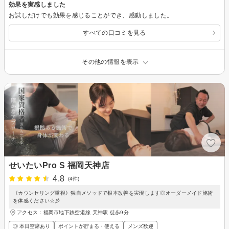
効果を実感しました
お試しだけでも効果を感じることができ、感動しました。
すべての口コミを見る
その他の情報を表示
せいたいPro S 福岡天神店
4.8
(4件)
《カウンセリング重視》独自メソッドで根本改善を実現します◎オーダーメイド施術
を体感ください☆彡
アクセス：福岡市地下鉄空港線 天神駅 徒歩9分
◎ 本日空席あり
ポイントが貯まる・使える
メンズ歓迎