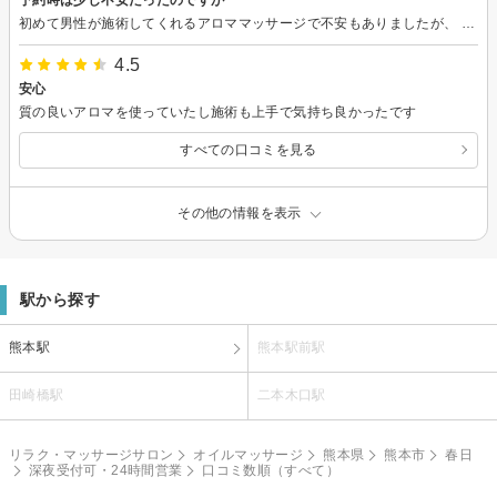
初めて男性が施術してくれるアロママッサージで不安もありましたが、 事前にどこどこの箇所は触って欲しくないなどカウンセリングがあるので安心です!! 使っているアロマオイルは有名な商品で、品質も高く香りがとても良かったです。 香りの好みや、今の気持ちにあったものを提案してくださるので自分にぴったりの香りを楽しめました! お話も楽しくて、マッサージも一生懸命してくださるし、とても気持ちよく癒されました♪ 帰りの車の中で身体がぽかぽかして血行が良くなっているのを感じました。 ネット予約に慣れていませんでしたが、前日に連絡をくださり安心できました。 場所はGooglemapで行きましたが、初めての場所で すぐに分からなかったので少し焦りました。これから初めて予約される方は青い建物と覚えておくといいと思います。 焦って電話しましたが優しく教えてくださいました!! 月に一度自分へのご褒美に通おうと思います･･･!! 忙しい日々の中での楽しみを見つけることが出来て嬉しいです。またお願いします♪
4.5
安心
質の良いアロマを使っていたし施術も上手で気持ち良かったです
すべての口コミを見る
その他の情報を表示
駅から探す
熊本駅
熊本駅前駅
田崎橋駅
二本木口駅
リラク・マッサージサロン
オイルマッサージ
熊本県
熊本市
春日
深夜受付可・24時間営業
口コミ数順（すべて）