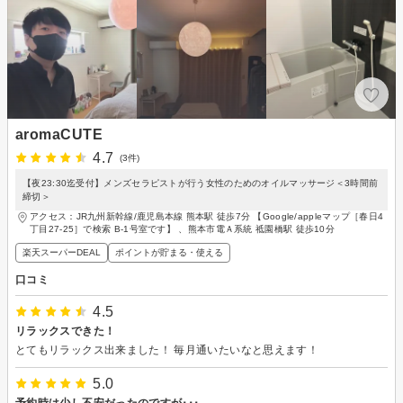
aromaCUTE
4.7
(3件)
【夜23:30迄受付】メンズセラピストが行う女性のためのオイルマッサージ＜3時間前
締切＞
アクセス：JR九州新幹線/鹿児島本線 熊本駅 徒歩7分 【Google/appleマップ［春日4
丁目27-25］で検索 B-1号室です】 、熊本市電Ａ系統 祗園橋駅 徒歩10分
楽天スーパーDEAL
ポイントが貯まる・使える
口コミ
4.5
リラックスできた！
とてもリラックス出来ました！ 毎月通いたいなと思えます！
5.0
予約時は少し不安だったのですが･･･