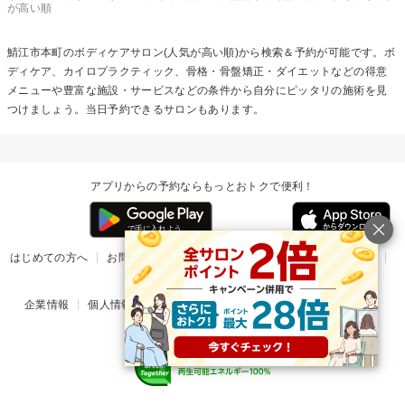
が高い順
鯖江市本町の
ボディケア
サロン(人気が高い順)から検索＆予約が可能です。ボ
ディケア、カイロプラクティック、骨格・骨盤矯正・ダイエットなどの得意
メニューや豊富な施設・サービスなどの条件から自分にピッタリの施術を見
つけましょう。当日予約できるサロンもあります。
アプリからの予約ならもっとおトクで便利！
はじめての方へ
お問い合わせ
ヘルプ
リリース情報
利用規約
掲載ご希望のサロン様
企業情報
個人情報保護方針
楽天のサービス一覧
アプリ一覧
© Rakuten Group, Inc.