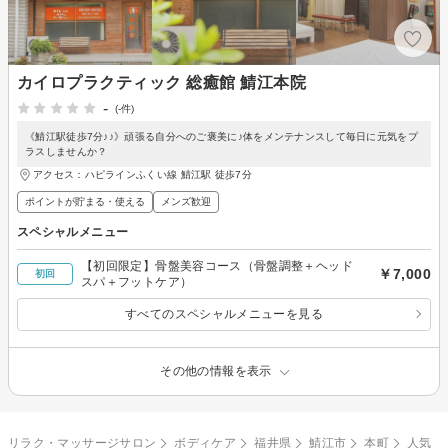
カイロプラクティック 総癒館 鯖江本院
-
(-件)
《鯖江駅徒歩7分♪♪》頑張る自分へのご褒美に♪体をメンテナンスして毎日に元気をプ
ラスしませんか？
アクセス：ハピラインふくい線 鯖江駅 徒歩7分
ポイントが貯まる・使える
メンズ歓迎
スペシャルメニュー
【初回限定】骨盤美容コース（骨盤調整＋ヘッド
￥7,000
初回
スパ＋フットケア）
すべてのスペシャルメニューを見る
その他の情報を表示
リラク・マッサージサロン
ボディケア
福井県
鯖江市
本町
人気