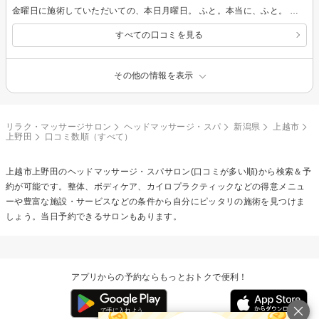
金曜日に施術していただいての、本日月曜日。 ふと。本当に、ふと。 気づいたらしもやけ、治ってました・・・！ 施術前日 木曜日は、もぅ、右の足指の中指と薬指が、しもやけでぱんぱんに腫れて痒くて痛くてもじゃもじゃしてたんです。 そして施術日 金曜日。 施術時、取り立ててしもやけのことを申告することも思い浮かばないまま気持ちよくメンテナンスを受け帰途についたのですが、帰り道の靴の中で右足指がカユカユ痛々だったのは、覚えてます。 が、しかし、今、月曜日。 「あれ、そういえば、しもやけ、どうした？」 と気づき。 そういえば、昨日（日曜日）も、しもやけが気にならなかったような？ あれ、土曜日もすでに大丈夫だったんじゃないか？ と思い至り。 血流なんですね、つくづく。 効果絶大なメンテナンスに、ひたすら感謝です。
すべての口コミを見る
その他の情報を表示
リラク・マッサージサロン
ヘッドマッサージ・スパ
新潟県
上越市
上野田
口コミ数順（すべて）
上越市上野田の
ヘッドマッサージ・スパ
サロン(口コミが多い順)から検索＆予
約が可能です。整体、ボディケア、カイロプラクティックなどの得意メニュ
ーや豊富な施設・サービスなどの条件から自分にピッタリの施術を見つけま
しょう。当日予約できるサロンもあります。
アプリからの予約ならもっとおトクで便利！