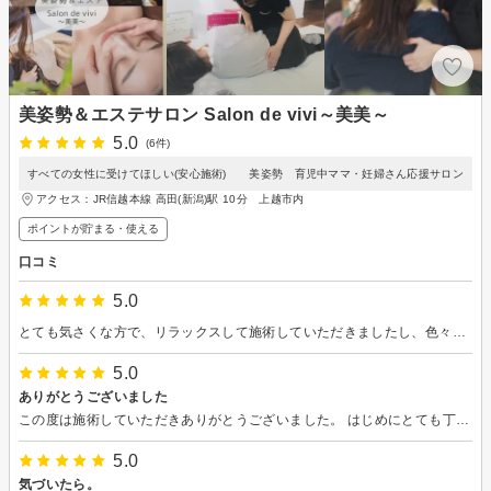
美姿勢＆エステサロン Salon de vivi～美美～
5.0
(6件)
すべての女性に受けてほしい(安心施術) 美姿勢 育児中ママ・妊婦さん応援サロン
アクセス：JR信越本線 高田(新潟)駅 10分 上越市内
ポイントが貯まる・使える
口コミ
5.0
とても気さくな方で、リラックスして施術していただきましたし、色々とお気遣いいただき、楽しい時間を過ごさせていただきました！ 頭、首、肩の重みや痛みがスッと引いて、久しぶりに呼吸が楽になりました。本当にありがとうございました。またお邪魔させていただきます。
5.0
ありがとうございました
この度は施術していただきありがとうございました。 はじめにとても丁寧にカウンセリングしていただきました。前から気になっていた体の歪みもすぐに指摘していただき、AI姿勢分析では施術後の姿勢の変化が一目瞭然でした。 ヘッドスパもとても気持ちがよく、リフレッシュできました。アットホームな雰囲気でお話もしやすいです。 普段の生活でも姿勢を気を付けたり軽い運動を取り入れていきたいと思います。
5.0
気づいたら。