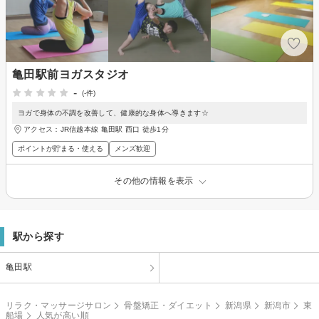
亀田駅前ヨガスタジオ
-
(-件)
ヨガで身体の不調を改善して、健康的な身体へ導きます☆
アクセス：JR信越本線 亀田駅 西口 徒歩1分
ポイントが貯まる・使える
メンズ歓迎
その他の情報を表示
駅から探す
亀田駅
リラク・マッサージサロン
骨盤矯正・ダイエット
新潟県
新潟市
東
船場
人気が高い順