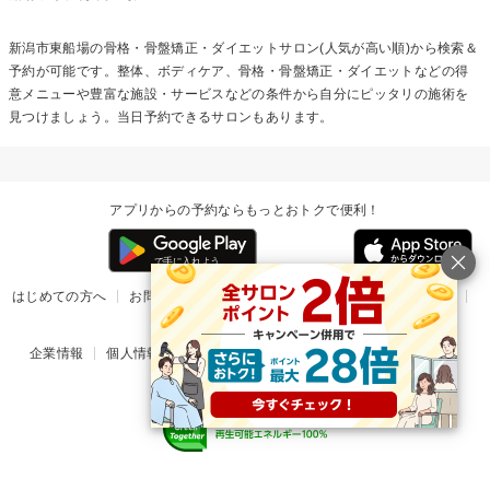
新潟市東船場の
骨格・骨盤矯正・ダイエット
サロン(人気が高い順)から検索＆
予約が可能です。整体、ボディケア、骨格・骨盤矯正・ダイエットなどの得
意メニューや豊富な施設・サービスなどの条件から自分にピッタリの施術を
見つけましょう。当日予約できるサロンもあります。
アプリからの予約ならもっとおトクで便利！
はじめての方へ
お問い合わせ
ヘルプ
リリース情報
利用規約
掲載ご希望のサロン様
企業情報
個人情報保護方針
楽天のサービス一覧
アプリ一覧
© Rakuten Group, Inc.