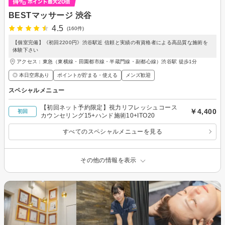
BESTマッサージ 渋谷
4.5
(160件)
【個室完備】《初回2200円》渋谷駅近 信頼と実績の有資格者による高品質な施術を
体験下さい
アクセス：東急（東横線・田園都市線・半蔵門線・副都心線）渋谷駅 徒歩1分
◎ 本日空席あり
ポイントが貯まる・使える
メンズ歓迎
スペシャルメニュー
【初回ネット予約限定】視力リフレッシュコース
￥4,400
初回
カウンセリング15+ハンド施術10+ITO20
すべてのスペシャルメニューを見る
その他の情報を表示