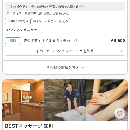
「本格派必見！」長年の経験と豊富な知識でお悩み改善☆
アクセス：東急大井町線 自由が丘駅 徒歩4分
◎ 本日空席あり
ポイントが貯まる・使える
スペシャルメニュー
￥6,500
杏仁ボディオイル美脚＋美顔小顔
初回
すべてのスペシャルメニューを見る
その他の情報を表示
BESTマッサージ 立川