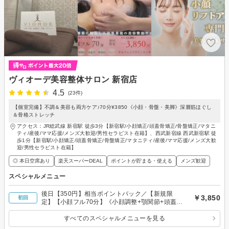
ヴィオーデ美容整体サロン 新宿店
4.5
(23件)
【個室完備】不調＆美容も両方ケア♪70分¥3850《小顔・骨盤・美脚》深層筋ほぐし
＆骨格ストレッチ
アクセス：JR総武線 新宿駅 徒歩3分【新宿駅/小顔矯正/頭蓋骨矯正/骨盤矯正/マタニ
ティ/産後/ママ応援/メンズ大歓迎/男性セラピスト在籍】、西武新宿線 西武新宿駅 徒
歩1分【新宿駅/小顔矯正/頭蓋骨矯正/骨盤矯正/マタニティ/産後/ママ応援/メンズ大歓
迎/男性セラピスト在籍】
◎ 本日空席あり
楽天スーパーDEAL
ポイントが貯まる・使える
メンズ歓迎
スペシャルメニュー
後日【350円】相当ポイントバック／【新規限
￥3,850
初回
定】【小顔フル70分】《小顔調整+顎関節+頭蓋骨
+顔脂肪分解+リンパ》通常13200円
すべてのスペシャルメニューを見る