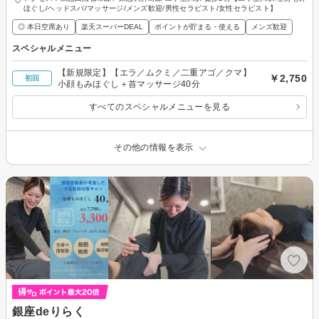
ほぐし/ヘッドスパ/マッサージ/メンズ歓迎/男性セラピスト/女性セラピスト】
◎ 本日空席あり
楽天スーパーDEAL
ポイントが貯まる・使える
メンズ歓迎
スペシャルメニュー
【新規限定】【エラ／ムクミ／二重アゴ／クマ】
￥2,750
初回
小顔もみほぐし＋首マッサージ40分
すべてのスペシャルメニューを見る
その他の情報を表示
銀座deりらく