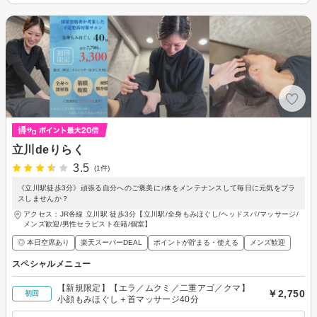
立川deりらく
3.5
(1件)
《立川駅徒歩3分》頑張る自分へのご褒美に♪体をメンテナンスして毎日に元気をプラ
スしませんか？
アクセス：JR各線 立川駅 徒歩3分【立川駅/全身もみほぐし/ヘッドスパ/マッサージ/
メンズ歓迎/男性セラピスト在籍/個室】
◎ 本日空席あり
楽天スーパーDEAL
ポイントが貯まる・使える
メンズ歓迎
スペシャルメニュー
【新規限定】【エラ／ムクミ／二重アゴ／クマ】
￥2,750
初回
小顔もみほぐし＋首マッサージ40分