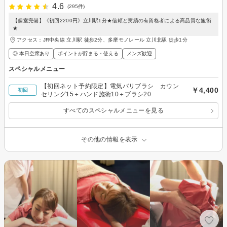
4.6
(295件)
【個室完備】《初回2200円》立川駅1分★信頼と実績の有資格者による高品質な施術
★
アクセス：JR中央線 立川駅 徒歩2分、多摩モノレール 立川北駅 徒歩1分
◎ 本日空席あり
ポイントが貯まる・使える
メンズ歓迎
スペシャルメニュー
【初回ネット予約限定】電気バリブラシ カウン
￥4,400
初回
セリング15＋ハンド施術10＋ブラシ20
すべてのスペシャルメニューを見る
その他の情報を表示