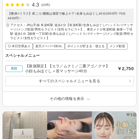
4.3
(10件)
【整体×リラク】肩こり/腰痛は個室で極上ケア♪全身もみほぐし40分3300円~70分
4400円~
アクセス：JR山手線 有楽町駅 徒歩2分【有楽町駅/全身もみほぐし/ヘッドスパ/マッサ
ージ/メンズ歓迎/男性セラピスト/女性セラピスト】、東京メトロ有楽町線 銀座一丁目
駅 徒歩1分【銀座一丁目駅/全身もみほぐし/ヘッドスパ/マッサージ/メンズ歓迎/男性セ
ラピスト/女性セラピスト】
◎ 本日空席あり
楽天スーパーDEAL
ポイントが貯まる・使える
メンズ歓迎
スペシャルメニュー
【新規限定】【エラ／ムクミ／二重アゴ／クマ】
￥2,750
初回
小顔もみほぐし＋首マッサージ40分
すべてのスペシャルメニューを見る
その他の情報を表示