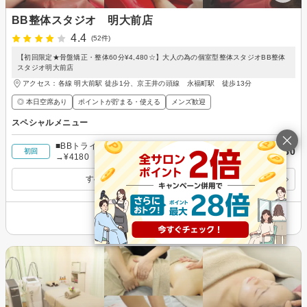
BB整体スタジオ 明大前店
4.4
(52件)
【初回限定★骨盤矯正・整体60分¥4,480☆】大人の為の個室型整体スタジオBB整体
スタジオ明大前店
アクセス：各線 明大前駅 徒歩1分、京王井の頭線 永福町駅 徒歩13分
◎ 本日空席あり
ポイントが貯まる・使える
メンズ歓迎
スペシャルメニュー
■BBトライアルコース■小顔矯正+マッサージ60分
￥4,180
初回
→¥4180
すべてのスペシャルメニューを見る
その他の情報を表示