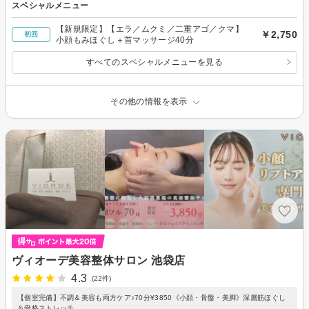
スペシャルメニュー
【新規限定】【エラ／ムクミ／二重アゴ／クマ】
￥2,750
初回
小顔もみほぐし＋首マッサージ40分
すべてのスペシャルメニューを見る
その他の情報を表示
ヴィオーデ美容整体サロン 池袋店
4.3
(22件)
【個室完備】不調＆美容も両方ケア♪70分¥3850《小顔・骨盤・美脚》深層筋ほぐし
＆骨格ストレッチ