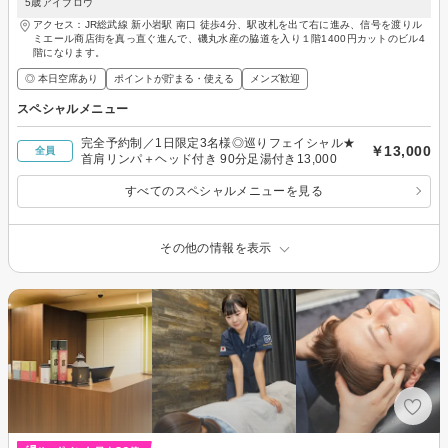
5歳アイブロウ
アクセス：JR総武線 新小岩駅 南口 徒歩4分、駅改札を出て右に進み、信号を渡りル
ミエール商店街を真っ直ぐ進んで、磯丸水産の脇道を入り１階1400円カットのビル4
階になります。
◎ 本日空席あり
ポイントが貯まる・使える
メンズ歓迎
スペシャルメニュー
完全予約制／1日限定3名様◎巡りフェイシャル★
￥13,000
全員
首肩リンパ＋ヘッド付き 90分足湯付き13,000
すべてのスペシャルメニューを見る
その他の情報を表示