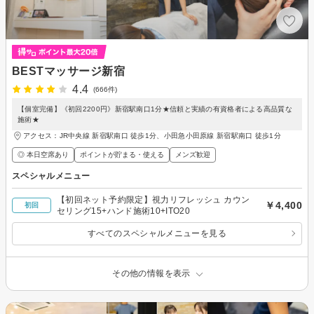
BESTマッサージ新宿
4.4
(666件)
【個室完備】《初回2200円》新宿駅南口1分★信頼と実績の有資格者による高品質な
施術★
アクセス：JR中央線 新宿駅南口 徒歩1分、小田急小田原線 新宿駅南口 徒歩1分
◎ 本日空席あり
ポイントが貯まる・使える
メンズ歓迎
スペシャルメニュー
【初回ネット予約限定】視力リフレッシュ カウン
￥4,400
初回
セリング15+ハンド施術10+ITO20
すべてのスペシャルメニューを見る
その他の情報を表示