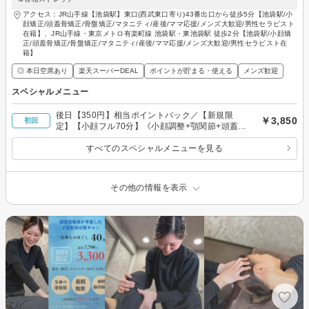
アクセス：JR山手線【池袋駅】東口(西武東口寄り)43番出口から徒歩5分【池袋駅/小
顔矯正/頭蓋骨矯正/骨盤矯正/マタニティ/産後/ママ応援/メンズ大歓迎/男性セラピスト
在籍】、JR山手線・東京メトロ有楽町線 池袋駅・東池袋駅 徒歩2分【池袋駅/小顔矯
正/頭蓋骨矯正/骨盤矯正/マタニティ/産後/ママ応援/メンズ大歓迎/男性セラピスト在
籍】
◎ 本日空席あり
楽天スーパーDEAL
ポイントが貯まる・使える
メンズ歓迎
スペシャルメニュー
後日【350円】相当ポイントバック／【新規限
￥3,850
初回
定】【小顔フル70分】《小顔調整+顎関節+頭蓋骨
+顔脂肪分解+リンパ》通常13200円
すべてのスペシャルメニューを見る
その他の情報を表示