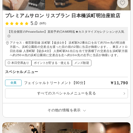
プレミアムサロン リスブラン 日本橋浜町明治座前店
5.0
(9件)
【完全個室のPrivateSalon】直前予約◎AM0時迄★カスタマイズセレクションが人気
◎
アクセス：都営新宿線 浜町駅【徒歩1分】 浜町駅A2番出口を出て約70ｍ先の明治座
方面へ、浜町公園前の交差点を渡った目の前の2階に当店が御座います。、東京メトロ
日比谷線 人形町駅【徒歩4分】 人形町駅A1出口を出て甘酒横丁の交差点を浜町駅方面
へ約250ｍ先の浜町公園前に交差点を左へ約10ｍ先の左手に当店が御座います。
◎ 本日空席あり
ポイントが貯まる・使える
メンズ歓迎
スペシャルメニュー
￥11,790
フェイシャルトリートメント【90分】
全員
すべてのスペシャルメニューを見る
その他の情報を表示