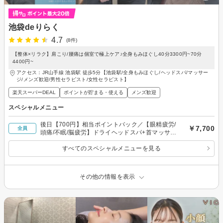
池袋deりらく
4.7
(8件)
【整体×リラク】肩こり/腰痛は個室で極上ケア♪全身もみほぐし40分3300円~70分
4400円~
アクセス：JR山手線 池袋駅 徒歩5分【池袋駅/全身もみほぐし/ヘッドスパ/マッサー
ジ/メンズ歓迎/男性セラピスト/女性セラピスト】
楽天スーパーDEAL
ポイントが貯まる・使える
メンズ歓迎
スペシャルメニュー
後日【700円】相当ポイントバック／【眼精疲労/
￥7,700
全員
頭痛/不眠/脳疲労】ドライヘッドスパ+首マッサー
ジ40分7700円
すべてのスペシャルメニューを見る
その他の情報を表示