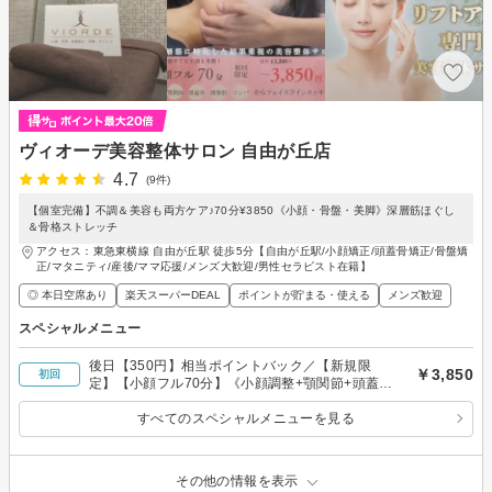
ヴィオーデ美容整体サロン 自由が丘店
4.7
(9件)
【個室完備】不調＆美容も両方ケア♪70分¥3850《小顔・骨盤・美脚》深層筋ほぐし
＆骨格ストレッチ
アクセス：東急東横線 自由が丘駅 徒歩5分【自由が丘駅/小顔矯正/頭蓋骨矯正/骨盤矯
正/マタニティ/産後/ママ応援/メンズ大歓迎/男性セラピスト在籍】
◎ 本日空席あり
楽天スーパーDEAL
ポイントが貯まる・使える
メンズ歓迎
スペシャルメニュー
後日【350円】相当ポイントバック／【新規限
￥3,850
初回
定】【小顔フル70分】《小顔調整+顎関節+頭蓋骨
+顔脂肪分解+リンパ》通常13200円
すべてのスペシャルメニューを見る
その他の情報を表示