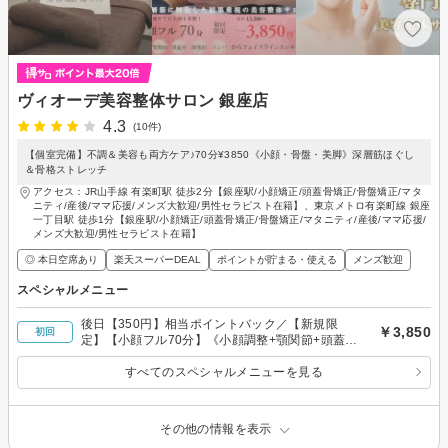
ヴィオーデ美容整体サロン 銀座店
4.3
(10件)
【個室完備】不調＆美容も両方ケア♪70分¥3850《小顔・骨盤・美脚》深層筋ほぐし
＆骨格ストレッチ
アクセス：JR山手線 有楽町駅 徒歩2分【銀座駅/小顔矯正/頭蓋骨矯正/骨盤矯正/マタ
ニティ/産後/ママ応援/メンズ大歓迎/男性セラピスト在籍】、東京メトロ有楽町線 銀座
一丁目駅 徒歩1分【銀座駅/小顔矯正/頭蓋骨矯正/骨盤矯正/マタニティ/産後/ママ応援/
メンズ大歓迎/男性セラピスト在籍】
◎ 本日空席あり
楽天スーパーDEAL
ポイントが貯まる・使える
メンズ歓迎
スペシャルメニュー
後日【350円】相当ポイントバック／【新規限
￥3,850
初回
定】【小顔フル70分】《小顔調整+顎関節+頭蓋骨
+顔脂肪分解+リンパ》通常13200円
すべてのスペシャルメニューを見る
その他の情報を表示