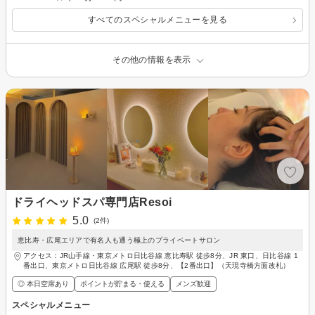
すべてのスペシャルメニューを見る
その他の情報を表示
ドライヘッドスパ専門店Resoi
5.0
(2件)
恵比寿・広尾エリアで有名人も通う極上のプライベートサロン
アクセス：JR山手線・東京メトロ日比谷線 恵比寿駅 徒歩8分、JR 東口、日比谷線 1
番出口、東京メトロ日比谷線 広尾駅 徒歩8分、【2番出口】（天現寺橋方面改札）
◎ 本日空席あり
ポイントが貯まる・使える
メンズ歓迎
スペシャルメニュー