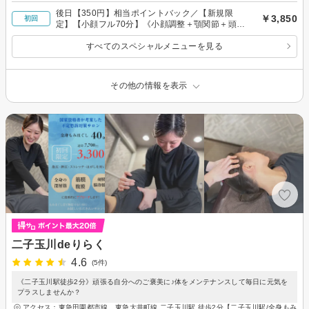
後日【350円】相当ポイントバック／【新規限
￥3,850
初回
定】【小顔フル70分】《小顔調整＋顎関節＋頭蓋
骨＋顔脂肪分解＋リンパ》
すべてのスペシャルメニューを見る
その他の情報を表示
二子玉川deりらく
4.6
(5件)
《二子玉川駅徒歩2分》頑張る自分へのご褒美に♪体をメンテナンスして毎日に元気を
プラスしませんか？
アクセス：東急田園都市線、東急大井町線 二子玉川駅 徒歩2分【二子玉川駅/全身もみ