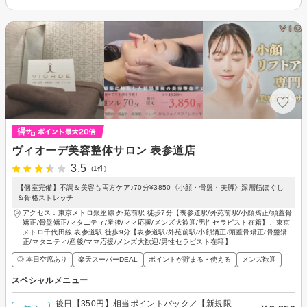
ヴィオーデ美容整体サロン 表参道店
3.5
(1件)
【個室完備】不調＆美容も両方ケア♪70分¥3850《小顔・骨盤・美脚》深層筋ほぐし
＆骨格ストレッチ
アクセス：東京メトロ銀座線 外苑前駅 徒歩7分【表参道駅/外苑前駅/小顔矯正/頭蓋骨
矯正/骨盤矯正/マタニティ/産後/ママ応援/メンズ大歓迎/男性セラピスト在籍】、東京
メトロ千代田線 表参道駅 徒歩9分【表参道駅/外苑前駅/小顔矯正/頭蓋骨矯正/骨盤矯
正/マタニティ/産後/ママ応援/メンズ大歓迎/男性セラピスト在籍】
◎ 本日空席あり
楽天スーパーDEAL
ポイントが貯まる・使える
メンズ歓迎
スペシャルメニュー
後日【350円】相当ポイントバック／【新規限