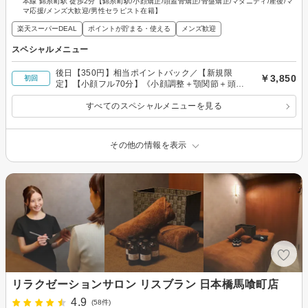
本線 錦糸町駅 徒歩2分【錦糸町駅/小顔矯正/頭蓋骨矯正/骨盤矯正/マタニティ/産後/マ
マ応援/メンズ大歓迎/男性セラピスト在籍】
楽天スーパーDEAL
ポイントが貯まる・使える
メンズ歓迎
スペシャルメニュー
後日【350円】相当ポイントバック／【新規限
￥3,850
初回
定】【小顔フル70分】《小顔調整＋顎関節＋頭蓋
骨＋顔脂肪分解＋リンパ》
すべてのスペシャルメニューを見る
その他の情報を表示
リラクゼーションサロン リスブラン 日本橋馬喰町店
4.9
(58件)