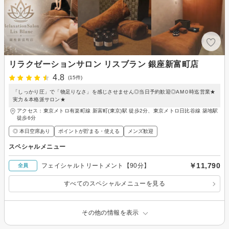
リラクゼーションサロン リスブラン 銀座新富町店
4.8
(15件)
「しっかり圧」で「物足りなさ」を感じさせません◎当日予約歓迎◎AM０時迄営業★
実力＆本格派サロン★
アクセス：東京メトロ有楽町線 新富町(東京)駅 徒歩2分、東京メトロ日比谷線 築地駅
徒歩6分
◎ 本日空席あり
ポイントが貯まる・使える
メンズ歓迎
スペシャルメニュー
￥11,790
フェイシャルトリートメント【90分】
全員
すべてのスペシャルメニューを見る
その他の情報を表示