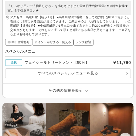
「しっかり圧」で「物足りなさ」を感じさせません◎当日予約歓迎◎AM０時迄営業★
実力＆本格派サロン★
アクセス：馬喰町駅【徒歩1分】 ■馬喰町駅の2番出口を出て右方向に約30ｍ程歩くと
右斜めに1階にある当店が見えてきます。ご来店を心よりお待ちしております。、小伝
馬町駅【徒歩3分】 ■小伝馬町駅の1番出口を出て右方向に約200ｍ程歩くと鞍掛橋の
交差点があります。それを左に渡って頂くと1階にある当店が見えてきます。ご来店を
心よりお待ちしております。
◎ 本日空席あり
ポイントが貯まる・使える
メンズ歓迎
スペシャルメニュー
￥11,790
フェイシャルトリートメント【90分】
全員
すべてのスペシャルメニューを見る
その他の情報を表示