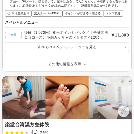
方面へ、50メートルほど歩いて、左手にある「てんがらもん」を右折すると右手にあ
ります。足道楽(あしどうらく)の上のニ階です。 、JR町田駅北口から5分です。
◎ 本日空席あり
楽天スーパーDEAL
ポイントが貯まる・使える
メンズ歓迎
スペシャルメニュー
後日【1,072円】相当ポイントバック／【全身古法
￥11,800
全員
美容コース】小顔カッサ＋選べるボディ120分
11800円
すべてのスペシャルメニューを見る
その他の情報を表示
楽堂台湾漢方整体院
4.3
(13件)