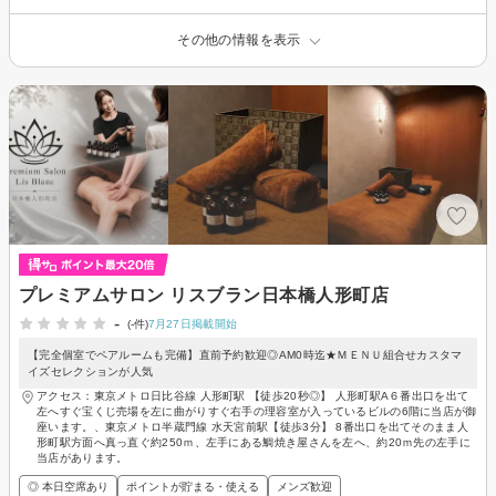
その他の情報を表示
プレミアムサロン リスブラン日本橋人形町店
-
(-件)
7月27日掲載開始
【完全個室でペアルームも完備】直前予約歓迎◎AM0時迄★ＭＥＮＵ組合せカスタマ
イズセレクションが人気
アクセス：東京メトロ日比谷線 人形町駅 【徒歩20秒◎】 人形町駅A６番出口を出て
左へすぐ宝くじ売場を左に曲がりすぐ右手の理容室が入っているビルの6階に当店が御
座います。、東京メトロ半蔵門線 水天宮前駅【徒歩3分】 8番出口を出てそのまま人
形町駅方面へ真っ直ぐ約250ｍ、左手にある鯛焼き屋さんを左へ、約20ｍ先の左手に
当店があります。
◎ 本日空席あり
ポイントが貯まる・使える
メンズ歓迎