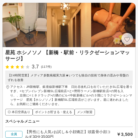
星苑 ホシノソノ 【新橋・駅前・リラクゼーションマッ
サージ】
3.7
(117件)
【24時間営業】メディア多数掲載実力派★いつでも独自の技術で身体の歪みや骨盤の
ずれを改善
アクセス：JR新橋駅、銀座線新橋駅下車 日比谷改札口を出ていただきSL広場を通り
すぎ、<セブンイレブン新橋SL広場前店>と<野郎ラーメン新橋駅前店>の間を入
り、、左側に<ミネドラッグ>の隣のビル<中銀新橋ビル>の３階にリラクゼーションマ
ッサージ 星苑【ホシノソノ】新橋駅SL広場前店がございます。道に迷われました
ら、お気軽にご連絡くださいませ。
◎ 本日空席あり
ポイントが貯まる・使える
メンズ歓迎
スペシャルメニュー
【男性にも人気♪お試し＆小顔矯正】頭蓋骨小顔コ
￥3,500
全員
ルギ30分3500円