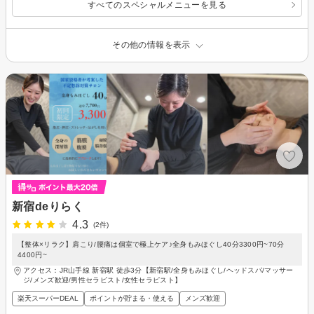
すべてのスペシャルメニューを見る
その他の情報を表示
新宿deりらく
4.3
(2件)
【整体×リラク】肩こり/腰痛は個室で極上ケア♪全身もみほぐし40分3300円~70分
4400円~
アクセス：JR山手線 新宿駅 徒歩3分【新宿駅/全身もみほぐし/ヘッドスパ/マッサー
ジ/メンズ歓迎/男性セラピスト/女性セラピスト】
楽天スーパーDEAL
ポイントが貯まる・使える
メンズ歓迎