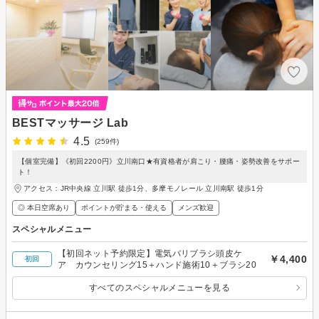
BESTマッサージ Lab
4.5
(259件)
【個室完備】《初回2200円》立川南口★有資格者が肩こり・腰痛・姿勢改善をサポー
ト！
アクセス：JR中央線 立川駅 徒歩1分、多摩モノレール 立川南駅 徒歩1分
◎ 本日空席あり
ポイントが貯まる・使える
メンズ歓迎
スペシャルメニュー
【初回ネット予約限定】電気バリブラシ頭皮ケ
￥4,400
初回
ア カウンセリング15＋ハンド施術10＋ブラシ20
すべてのスペシャルメニューを見る