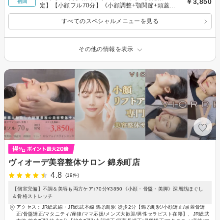
￥3,850
初回
定】【小顔フル70分】《小顔調整+顎関節+頭蓋骨
+顔脂肪分解+リンパ》通常13200円
すべてのスペシャルメニューを見る
その他の情報を表示
ヴィオーデ美容整体サロン 錦糸町店
4.8
(19件)
【個室完備】不調＆美容も両方ケア♪70分¥3850《小顔・骨盤・美脚》深層筋ほぐし
＆骨格ストレッチ
アクセス：JR総武線・JR総武本線 錦糸町駅 徒歩2分【錦糸町駅/小顔矯正/頭蓋骨矯
正/骨盤矯正/マタニティ/産後/ママ応援/メンズ大歓迎/男性セラピスト在籍】、JR総武