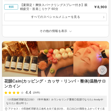
【夏限定！爽快スパークリングスプレー付き】眼
￥8,900
初回
精疲労・首肩こりケア 60分
すべてのスペシャルメニューを見る
その他の情報を表示
花韻Cain(カッピング・カッサ・リンパ・整体)温熱サロ
ンカイン
4.4
(26件)
《小田急町田駅北口2分》《年中無休》カウンセリング重視◎花韻でなりたいbodyや
なりたい肌が叶う♪
アクセス：小田急町田駅北口改札を出て徒歩2分。 北口出口の階段を上がってすぐ左