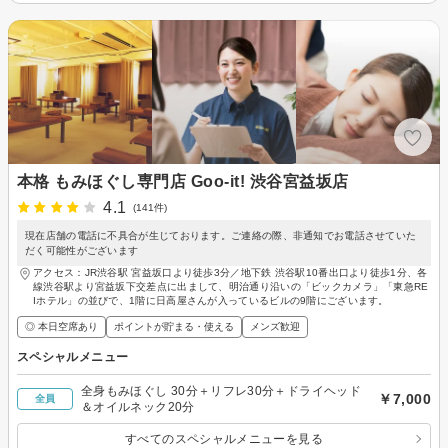
本格 もみほぐし専門店 Goo-it! 渋谷宮益坂店
4.1
(141件)
現在店舗の電話に不具合が生じております。ご連絡の際、非通知でお電話させていた
だく可能性がございます
アクセス：JR渋谷駅 宮益坂口より徒歩3分／地下鉄 渋谷駅10番出口より徒歩1分、各
線渋谷駅より宮益坂下交差点に出まして、明治通り沿いの「ビックカメラ」「東急RE
Iホテル」の並びで、1階に日高屋さんが入っているビルの9階にございます。
◎ 本日空席あり
ポイントが貯まる・使える
メンズ歓迎
スペシャルメニュー
全身もみほぐし 30分＋リフレ30分＋ドライヘッド
￥7,000
全員
＆オイルネック20分
すべてのスペシャルメニューを見る