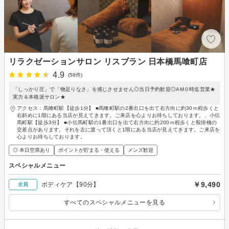
リラクゼーションサロン リスブラン 日本橋馬喰町店
4.9
(58件)
「しっかり圧」で「物足りなさ」を感じさせません◎当日予約歓迎◎AM０時迄営業★
実力＆本格派サロン★
アクセス：馬喰町駅【徒歩1分】 ■馬喰町駅の2番出口を出て右方向に約30ｍ程歩くと
右斜めに1階にある当店が見えてきます。ご来店を心よりお待ちしております。、小伝
馬町駅【徒歩3分】 ■小伝馬町駅の1番出口を出て右方向に約200ｍ程歩くと鞍掛橋の
交差点があります。それを左に渡って頂くと1階にある当店が見えてきます。ご来店を
心よりお待ちしております。
◎ 本日空席あり
ポイントが貯まる・使える
メンズ歓迎
スペシャルメニュー
￥9,490
ボディケア【90分】
全員
すべてのスペシャルメニューを見る