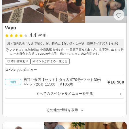
Vayu
4.4
(65件)
肩・首の奥のコリまで届く、深い持続圧【深いほぐし体験：熟練タイ古式＆オイル】
アクセス：東急東横線 中目黒駅 徒歩3分、中目黒正面改札出て左、山手通りauを左折
→ 一本目角を右折して200m先右手、緑のマンション202号室です。
◎ 本日空席あり
ポイントが貯まる・使える
スペシャルメニュー
初回ご来店【セット】タイ古式70分+フット30分
￥10,500
初回
+ヘッド20分 11500→￥10500
すべてのスペシャルメニューを見る
その他の情報を表示