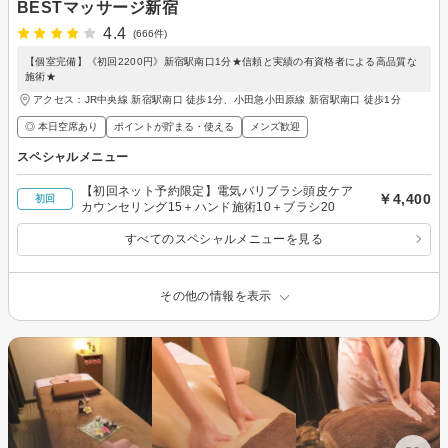
BESTマッサージ新宿
4.4
(666件)
【個室完備】《初回2200円》新宿駅南口1分★信頼と実績の有資格者による高品質な
施術★
アクセス：JR中央線 新宿駅南口 徒歩1分、小田急小田原線 新宿駅南口 徒歩1分
◎ 本日空席あり
ポイントが貯まる・使える
メンズ歓迎
スペシャルメニュー
【初回ネット予約限定】電気バリブラシ頭皮ケア
￥4,400
初回
カウンセリング15＋ハンド施術10＋ブラシ20
すべてのスペシャルメニューを見る
その他の情報を表示