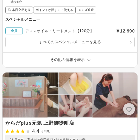
徒歩6分
◎ 本日空席あり
ポイントが貯まる・使える
メンズ歓迎
スペシャルメニュー
￥12,990
アロマオイルトリートメント【120分】
全員
すべてのスペシャルメニューを見る
その他の情報を表示
からだplus元気 上野御徒町店
4.4
(63件)
『本日空有』高技術で疲労解消＆強め施術＆アロマ癒し