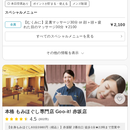
◎ 本日空席あり
ポイントが貯まる・使える
メンズ歓迎
スペシャルメニュー
【むくみに】足裏マッサージ30分 or 顔＋頭＋疲
￥2,100
全員
れた目のマッサージ30分 ￥2100
すべてのスペシャルメニューを見る
その他の情報を表示
本格 もみほぐし専門店 Goo-it! 赤坂店
4.5
(302件)
【全身もみほぐし60分3980円（税込）】赤坂駅 2番出口 徒歩1分★22時まで営業中