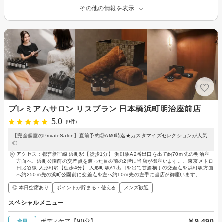
その他の情報を表示
プレミアムサロン リスブラン 日本橋浜町明治座前店
5.0
(9件)
【完全個室のPrivateSalon】直前予約◎AM0時迄★カスタマイズセレクションが人気
◎
アクセス：都営新宿線 浜町駅【徒歩1分】 浜町駅A2番出口を出て約70ｍ先の明治座
方面へ、浜町公園前の交差点を渡った目の前の2階に当店が御座います。、東京メトロ
日比谷線 人形町駅【徒歩4分】 人形町駅A1出口を出て甘酒横丁の交差点を浜町駅方面
へ約250ｍ先の浜町公園前に交差点を左へ約10ｍ先の左手に当店が御座います。
◎ 本日空席あり
ポイントが貯まる・使える
メンズ歓迎
スペシャルメニュー
￥9,490
ボディケア【90分】
全員