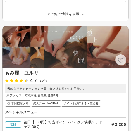
その他の情報を表示
もみ屋 ユルリ
4.7
(15件)
素敵なリラクゼーション空間で心と体を癒やすお手伝い。
アクセス：京成本線 青砥駅 徒歩1分
◎ 本日空席あり
楽天スーパーDEAL
ポイントが貯まる・使える
スペシャルメニュー
後日【300円】相当ポイントバック／快眠ヘッド
￥3,300
初回
ケア 30分