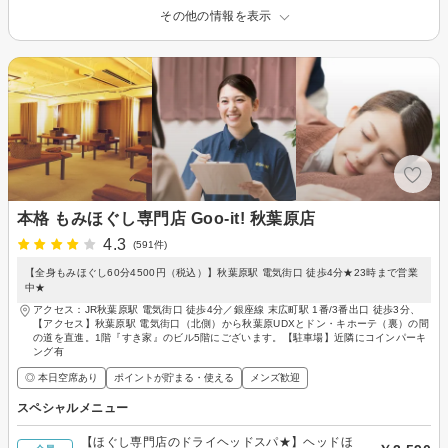
その他の情報を表示
本格 もみほぐし専門店 Goo-it! 秋葉原店
4.3
(591件)
【全身もみほぐし60分4500円（税込）】秋葉原駅 電気街口 徒歩4分★23時まで営業
中★
アクセス：JR秋葉原駅 電気街口 徒歩4分／銀座線 末広町駅 1番/3番出口 徒歩3分、
【アクセス】秋葉原駅 電気街口（北側）から秋葉原UDXとドン・キホーテ（裏）の間
の道を直進。1階『すき家』のビル5階にございます。【駐車場】近隣にコインパーキ
ング有
◎ 本日空席あり
ポイントが貯まる・使える
メンズ歓迎
スペシャルメニュー
【ほぐし専門店のドライヘッドスパ★】ヘッドほ