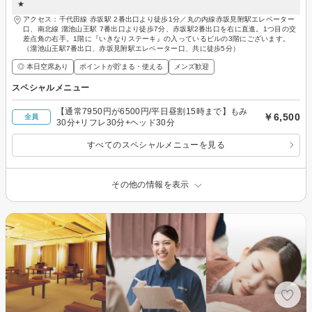
★
アクセス：千代田線 赤坂駅 2番出口より徒歩1分／丸の内線赤坂見附駅エレベーター
口、南北線 溜池山王駅 7番出口より徒歩7分、赤坂駅2番出口を右に直進。1つ目の交
差点角の右手。1階に『いきなりステーキ』の入っているビルの3階にございます。
（溜池山王駅7番出口、赤坂見附駅エレベーター口、共に徒歩5分）
◎ 本日空席あり
ポイントが貯まる・使える
メンズ歓迎
スペシャルメニュー
【通常7950円が6500円/平日昼割15時まで】もみ
￥6,500
全員
30分+リフレ30分+ヘッド30分
すべてのスペシャルメニューを見る
その他の情報を表示