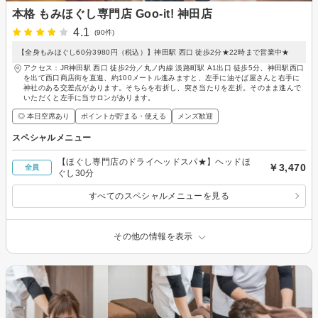
本格 もみほぐし専門店 Goo-it! 神田店
4.1
(90件)
【全身もみほぐし60分3980円（税込）】神田駅 西口 徒歩2分★22時まで営業中★
アクセス：JR神田駅 西口 徒歩2分／丸ノ内線 淡路町駅 A1出口 徒歩5分、神田駅西口
を出て西口商店街を直進、約100メートル進みますと、左手に油そば屋さんと右手に
神社のある交差点があります。そちらを右折し、突き当たりを左折。そのまま進んで
いただくと左手に当サロンがあります。
◎ 本日空席あり
ポイントが貯まる・使える
メンズ歓迎
スペシャルメニュー
【ほぐし専門店のドライヘッドスパ★】ヘッドほ
￥3,470
全員
ぐし30分
すべてのスペシャルメニューを見る
その他の情報を表示