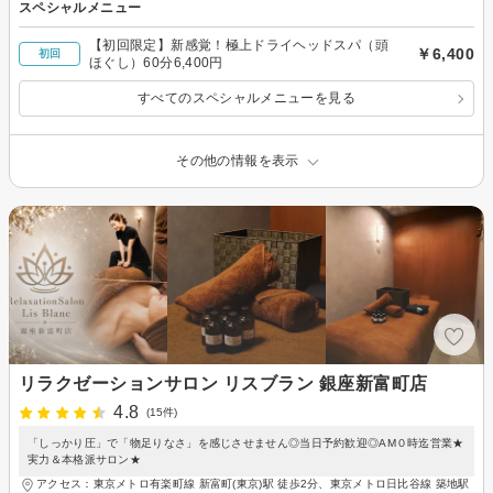
スペシャルメニュー
【初回限定】新感覚！極上ドライヘッドスパ（頭
￥6,400
初回
ほぐし）60分6,400円
すべてのスペシャルメニューを見る
その他の情報を表示
リラクゼーションサロン リスブラン 銀座新富町店
4.8
(15件)
「しっかり圧」で「物足りなさ」を感じさせません◎当日予約歓迎◎AM０時迄営業★
実力＆本格派サロン★
アクセス：東京メトロ有楽町線 新富町(東京)駅 徒歩2分、東京メトロ日比谷線 築地駅