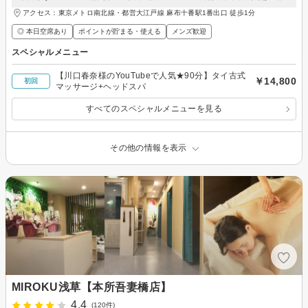
アクセス：東京メトロ南北線・都営大江戸線 麻布十番駅1番出口 徒歩1分
◎ 本日空席あり
ポイントが貯まる・使える
メンズ歓迎
スペシャルメニュー
【川口春奈様のYouTubeで人気★90分】タイ古式
￥14,800
初回
マッサージ+ヘッドスパ
すべてのスペシャルメニューを見る
その他の情報を表示
MIROKU浅草【本所吾妻橋店】
4.4
(120件)