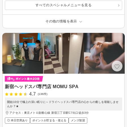
すべてのスペシャルメニューを見る
その他の情報を表示
新宿ヘッドスパ専門店 MOMU SPA
4.7
(136件)
開始10分で極上の深い眠りに～ドライヘッドスパ専門店の心からの癒しを堪能しませ
んか？★
アクセス：東京メトロ副都心線 新宿三丁目駅C7出口徒歩3分
◎ 本日空席あり
ポイントが貯まる・使える
メンズ歓迎