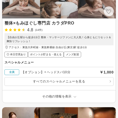
整体×もみほぐし専門店 カラダPRO
4.8
(14件)
【自由が丘駅から徒歩1分】整体・マッサージファンに大人気！心身ともにリセット＆
爽快リフレッシュ！
アクセス：東急大井町線・東急東横線 自由が丘(東京)駅 徒歩1分
◎ 本日空席あり
ポイントが貯まる・使える
メンズ歓迎
スペシャルメニュー
￥1,000
【オプション】+ ヘッドスバ10分
全員
すべてのスペシャルメニューを見る
その他の情報を表示