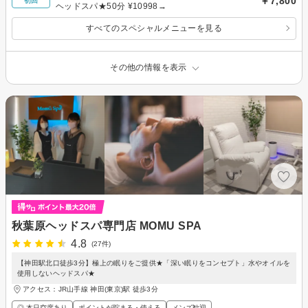
￥7,800
初回
ヘッドスパ★50分 ¥10998→
すべてのスペシャルメニューを見る
その他の情報を表示
秋葉原ヘッドスパ専門店 MOMU SPA
4.8
(27件)
【神田駅北口徒歩3分】極上の眠りをご提供★「深い眠りをコンセプト」水やオイルを
使用しないヘッドスパ★
アクセス：JR山手線 神田(東京)駅 徒歩3分
◎ 本日空席あり
ポイントが貯まる・使える
メンズ歓迎