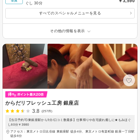
￥3,590
全員
ぐし 30分
すべてのスペシャルメニューを見る
その他の情報を表示
からだリフレッシュ工房 銀座店
3.8
(257件)
【当日予約可/東銀座駅から5分/口コミ数最多】仕事帰りや在宅疲れ癒しに★もみほぐ
し60分￥3980
アクセス：東京メトロ日比谷線 東銀座駅 徒歩4分、東京メトロ有楽町線 銀座一丁目駅
徒歩6分