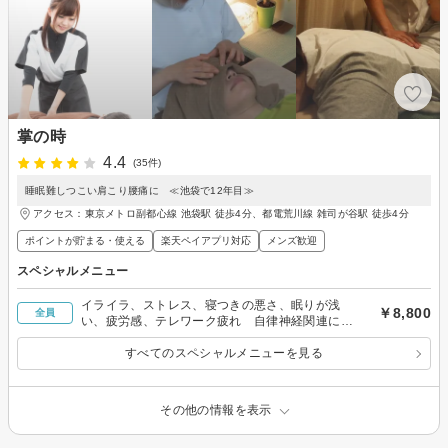
掌の時
4.4
(35件)
睡眠難しつこい肩こり腰痛に ≪池袋で12年目≫
アクセス：東京メトロ副都心線 池袋駅 徒歩4分、都電荒川線 雑司が谷駅 徒歩4分
ポイントが貯まる・使える
楽天ペイアプリ対応
メンズ歓迎
スペシャルメニュー
イライラ、ストレス、寝つきの悪さ、眠りが浅
￥8,800
全員
い、疲労感、テレワーク疲れ 自律神経関連に特
化したコース
すべてのスペシャルメニューを見る
その他の情報を表示