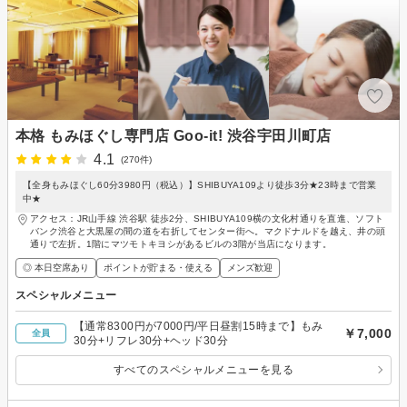
本格 もみほぐし専門店 Goo-it! 渋谷宇田川町店
4.1
(270件)
【全身もみほぐし60分3980円（税込）】SHIBUYA109より徒歩3分★23時まで営業
中★
アクセス：JR山手線 渋谷駅 徒歩2分、SHIBUYA109横の文化村通りを直進、ソフト
バンク渋谷と大黒屋の間の道を右折してセンター街へ。マクドナルドを越え、井の頭
通りで左折。1階にマツモトキヨシがあるビルの3階が当店になります。
◎ 本日空席あり
ポイントが貯まる・使える
メンズ歓迎
スペシャルメニュー
【通常8300円が7000円/平日昼割15時まで】もみ
￥7,000
全員
30分+リフレ30分+ヘッド30分
すべてのスペシャルメニューを見る