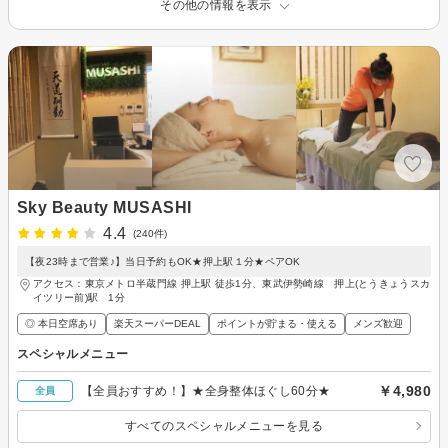
その他の情報を表示
Sky Beauty MUSASHI
4.4
(240件)
【夜23時まで営業♪】当日予約もOK★押上駅１分★ペアOK
アクセス：東京メトロ半蔵門線 押上駅 徒歩1分、東武伊勢崎線 押上(とうきょうスカ
イツリー前)駅 1分
◎ 本日空席あり
楽天スーパーDEAL
ポイントが貯まる・使える
メンズ歓迎
スペシャルメニュー
￥4,980
【全員おすすめ！】★全身整体ほぐし60分★
全員
すべてのスペシャルメニューを見る