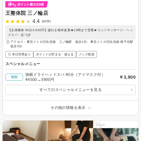
王整体院 三ノ輪店
4.4
(60件)
【全身整体 60分4,000円】疲れを根本改善★23時まで営業★リンパマッサージ・ヘッ
ドスパ・足つぼ
アクセス：東京メトロ日比谷線 三ノ輪駅 徒歩1分、東京メトロ日比谷線 南千住駅
徒歩3分
◎ 本日空席あり
ポイントが貯まる・使える
メンズ歓迎
スペシャルメニュー
快眠ドライヘッドスパ 40分（アイマスク付）
￥3,900
初回
¥4500→3900円
すべてのスペシャルメニューを見る
その他の情報を表示