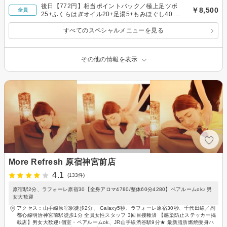
後日【772円】相当ポイントバック／極上足ツボ
￥8,500
全員
25+ふくらはぎオイル20+足湯5+もみほぐし40 計
90分
すべてのスペシャルメニューを見る
その他の情報を表示
More Refresh 原宿神宮前店
4.1
(133件)
原宿駅2分、ラフォーレ原宿30【全身アロマ4780/整体60分4280】ペアルームok♪ 男
女大歓迎
アクセス：山手線原宿駅徒歩2分、 Galaxy5秒、ラフォーレ原宿30秒、千代田線／副
都心線明治神宮前駅徒歩1分 全員女性スタッフ 3回目接種済 【感染防止ステッカー掲
載店】男女大歓迎♪個室・ペアルームok、JR山手線渋谷駅9分★ 最新脂肪燃焼痩身ハ