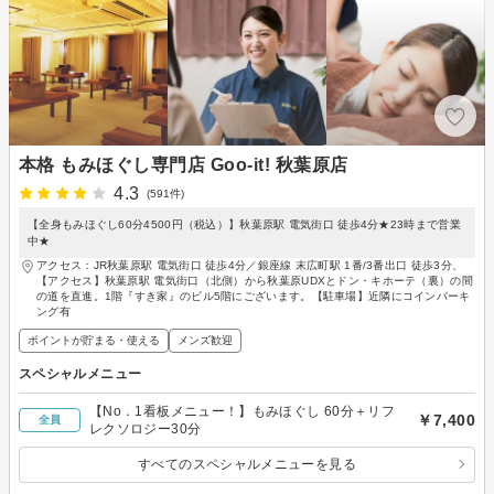
本格 もみほぐし専門店 Goo-it! 秋葉原店
4.3
(591件)
【全身もみほぐし60分4500円（税込）】秋葉原駅 電気街口 徒歩4分★23時まで営業
中★
アクセス：JR秋葉原駅 電気街口 徒歩4分／銀座線 末広町駅 1番/3番出口 徒歩3分、
【アクセス】秋葉原駅 電気街口（北側）から秋葉原UDXとドン・キホーテ（裏）の間
の道を直進。1階『すき家』のビル5階にございます。【駐車場】近隣にコインパーキ
ング有
ポイントが貯まる・使える
メンズ歓迎
スペシャルメニュー
【No．1看板メニュー！】もみほぐし 60分＋リフ
￥7,400
全員
レクソロジー30分
すべてのスペシャルメニューを見る