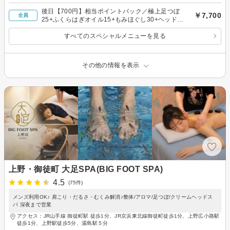
後日【700円】相当ポイントバック／極上足つぼ
￥7,700
全員
25+ふくらはぎオイル15+もみほぐし30+ヘッド
5+足湯5 計80分
すべてのスペシャルメニューを見る
その他の情報を表示
上野・御徒町 大足SPA(BIG FOOT SPA)
4.5
(75件)
メンズ利用OK♪ 肩こり・だるさ・むくみ解消♪整体/アロマ/足つぼ/クリームヘッドス
パ 深夜まで営業
アクセス：JR山手線 御徒町駅 徒歩1分、JR京浜東北線御徒町徒歩1分、上野広小路駅
徒歩1分、上野駅徒歩5分、湯島駅５分