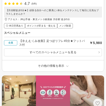
4.7
(5件)
【渋谷駅徒歩5分★】頑張る自分へのご褒美に♪体をメンテナンスして毎日に元気をプ
ラスしませんか？
アクセス：JR山手線・東京メトロ銀座線 渋谷駅 徒歩5分
◎ 本日空席あり
ポイントが貯まる・使える
メンズ歓迎
スペシャルメニュー
【冷え,むくみ改善】足つぼリフレ45分★フットバ
￥5,980
全員
ス付
すべてのスペシャルメニューを見る
その他の情報を表示