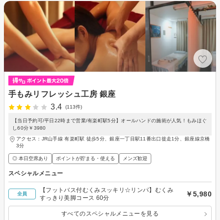
手もみリフレッシュ工房 銀座
3.4
(113件)
【当日予約可/平日22時まで営業/有楽町駅5分】オールハンドの施術が人気！もみほぐ
し60分￥3980
アクセス：JR山手線 有楽町駅 徒歩5分、銀座一丁目駅11番出口徙走1分、銀座線京橋
3分
◎ 本日空席あり
ポイントが貯まる・使える
メンズ歓迎
スペシャルメニュー
【フットバス付むくみスッキリ☆リンパ】むくみ
￥5,980
全員
すっきり美脚コース 60分
すべてのスペシャルメニューを見る