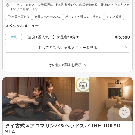
アクセス：東京メトロ半蔵門線 押上駅 徒歩1分、東武伊勢崎線 押上(とうきょうスカ
イツリー前)駅 1分
◎ 本日空席あり
楽天スーパーDEAL
ポイントが貯まる・使える
メンズ歓迎
スペシャルメニュー
￥5,580
【当店1番人気！】★足裏60分★
全員
すべてのスペシャルメニューを見る
その他の情報を表示
タイ古式＆アロマリンパ＆ヘッドスパ THE TOKYO
SPA.