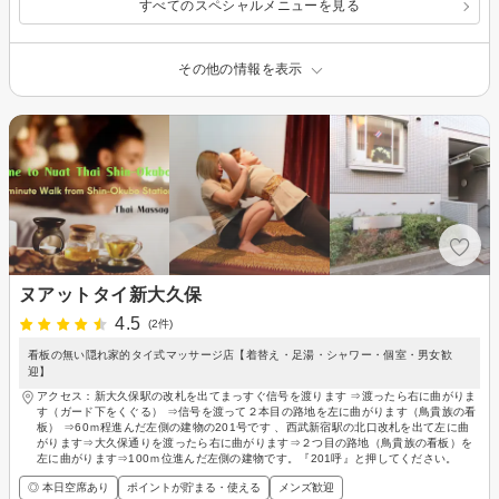
すべてのスペシャルメニューを見る
その他の情報を表示
ヌアットタイ新大久保
4.5
(2件)
看板の無い隠れ家的タイ式マッサージ店【着替え・足湯・シャワー・個室・男女歓
迎】
アクセス：新大久保駅の改札を出てまっすぐ信号を渡ります ⇒渡ったら右に曲がりま
す（ガード下をくぐる） ⇒信号を渡って２本目の路地を左に曲がります（鳥貴族の看
板） ⇒60ｍ程進んだ左側の建物の201号です 、西武新宿駅の北口改札を出て左に曲
がります⇒大久保通りを渡ったら右に曲がります⇒２つ目の路地（鳥貴族の看板）を
左に曲がります⇒100ｍ位進んだ左側の建物です。『201呼』と押してください。
◎ 本日空席あり
ポイントが貯まる・使える
メンズ歓迎