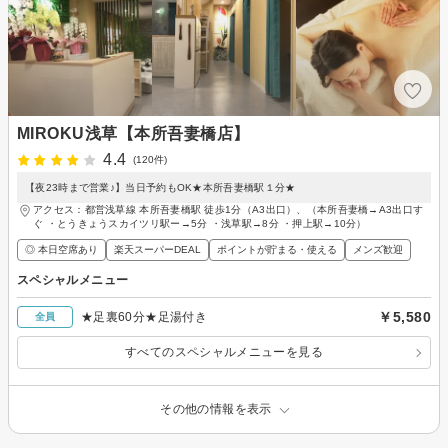
MIROKU浅草【本所吾妻橋店】
4.4
(120件)
【夜23時まで営業♪】当日予約もOK★本所吾妻橋駅１分★
アクセス：都営浅草線 本所吾妻橋駅 徒歩1分（A3出口）、（本所吾妻橋→A3出口す
ぐ ・とうきょうスカイツリ駅ー→5分 ・浅草駅→8分 ・押上駅→10分）
◎ 本日空席あり
楽天スーパーDEAL
ポイントが貯まる・使える
メンズ歓迎
スペシャルメニュー
￥5,580
★足裏60分★足湯付き
全員
すべてのスペシャルメニューを見る
その他の情報を表示