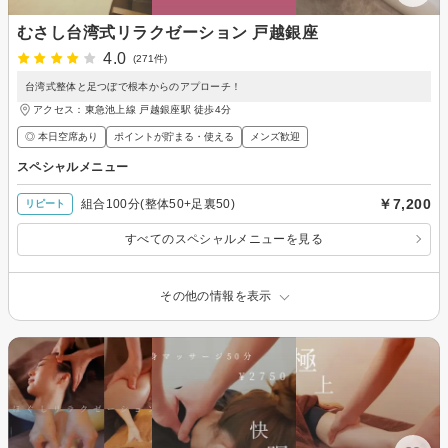
むさし台湾式リラクゼーション 戸越銀座
4.0
(271件)
台湾式整体と足つぼで根本からのアプローチ！
アクセス：東急池上線 戸越銀座駅 徒歩4分
◎ 本日空席あり
ポイントが貯まる・使える
メンズ歓迎
スペシャルメニュー
￥7,200
組合100分(整体50+足裏50)
リピート
すべてのスペシャルメニューを見る
その他の情報を表示