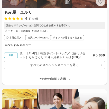
もみ屋 ユルリ
4.7
(15件)
素敵なリラクゼーション空間で心と体を癒やすお手伝い。
アクセス：京成本線 青砥駅 徒歩1分
◎ 本日空席あり
楽天スーパーDEAL
ポイントが貯まる・使える
スペシャルメニュー
後日【454円】相当ポイントバック／【疲れリセ
￥5,000
全員
ット】もみほぐし30分＋足裏ふくらはぎ30分
すべてのスペシャルメニューを見る
その他の情報を表示