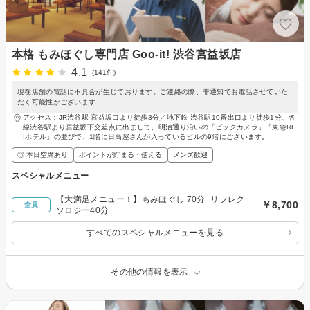
本格 もみほぐし専門店 Goo-it! 渋谷宮益坂店
4.1
(141件)
現在店舗の電話に不具合が生じております。ご連絡の際、非通知でお電話させていた
だく可能性がございます
アクセス：JR渋谷駅 宮益坂口より徒歩3分／地下鉄 渋谷駅10番出口より徒歩1分、各
線渋谷駅より宮益坂下交差点に出まして、明治通り沿いの「ビックカメラ」「東急RE
Iホテル」の並びで、1階に日高屋さんが入っているビルの9階にございます。
◎ 本日空席あり
ポイントが貯まる・使える
メンズ歓迎
スペシャルメニュー
【大満足メニュー！】もみほぐし 70分+リフレク
￥8,700
全員
ソロジー40分
すべてのスペシャルメニューを見る
その他の情報を表示