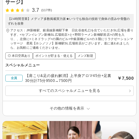
サージ】
3.7
(117件)
【24時間営業】メディア多数掲載実力派★いつでも独自の技術で身体の歪みや骨盤の
ずれを改善
アクセス：JR新橋駅、銀座線新橋駅下車 日比谷改札口を出ていただきSL広場を通り
すぎ、<セブンイレブン新橋SL広場前店>と<野郎ラーメン新橋駅前店>の間を入
り、、左側に<ミネドラッグ>の隣のビル<中銀新橋ビル>の３階にリラクゼーションマ
ッサージ 星苑【ホシノソノ】新橋駅SL広場前店がございます。道に迷われました
ら、お気軽にご連絡くださいませ。
◎ 本日空席あり
ポイントが貯まる・使える
メンズ歓迎
スペシャルメニュー
【肩こり&足の疲れ解消】上半身アロマ45分+足裏
￥7,500
全員
30分計75分9500→7500円
すべてのスペシャルメニューを見る
その他の情報を表示