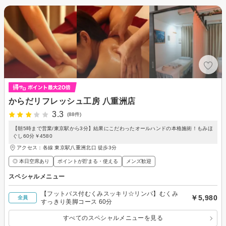
からだリフレッシュ工房 八重洲店
3.3
(88件)
【朝5時まで営業/東京駅から3分】結果にこだわったオールハンドの本格施術！もみほ
ぐし60分￥4580
アクセス：各線 東京駅八重洲北口 徒歩3分
◎ 本日空席あり
ポイントが貯まる・使える
メンズ歓迎
スペシャルメニュー
【フットバス付むくみスッキリ☆リンパ】むくみ
￥5,980
全員
すっきり美脚コース 60分
すべてのスペシャルメニューを見る