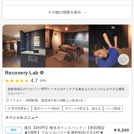
その他の情報を表示
Recovery Lab Φ
4.7
(5件)
資格師保証のリカバリー専門トータルボディケア店★あなたのココロもカラダも徹底
リカバリー♪
アクセス：JR田町駅・都営地下鉄三田駅より徒歩1分！
◎ 本日空席あり
楽天スーパーDEAL
ポイントが貯まる・使える
メンズ歓迎
スペシャルメニュー
後日【840円】相当ポイントバック／【初回限定
￥9,240
初回
★5周年】フルリカバリー全身約90分￥9,240★