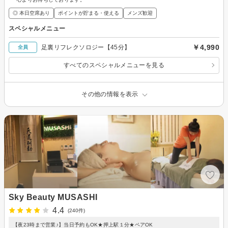
◎ 本日空席あり
ポイントが貯まる・使える
メンズ歓迎
スペシャルメニュー
￥4,990
足裏リフレクソロジー【45分】
全員
すべてのスペシャルメニューを見る
その他の情報を表示
Sky Beauty MUSASHI
4.4
(240件)
【夜23時まで営業♪】当日予約もOK★押上駅１分★ペアOK