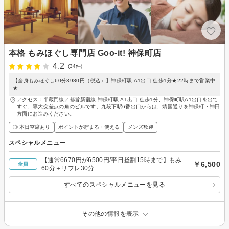
本格 もみほぐし専門店 Goo-it! 神保町店
4.2
(34件)
【全身もみほぐし60分3980円（税込）】神保町駅 A1出口 徒歩1分★22時まで営業中
★
アクセス：半蔵門線／都営新宿線 神保町駅 A1出口 徒歩1分、神保町駅A1出口を出て
すぐ、専大交差点の角のビルです。九段下駅6番出口からは、靖国通りを神保町・神田
方面にお進みください。
◎ 本日空席あり
ポイントが貯まる・使える
メンズ歓迎
スペシャルメニュー
【通常6670円が6500円/平日昼割15時まで】もみ
￥6,500
全員
60分＋リフレ30分
すべてのスペシャルメニューを見る
その他の情報を表示