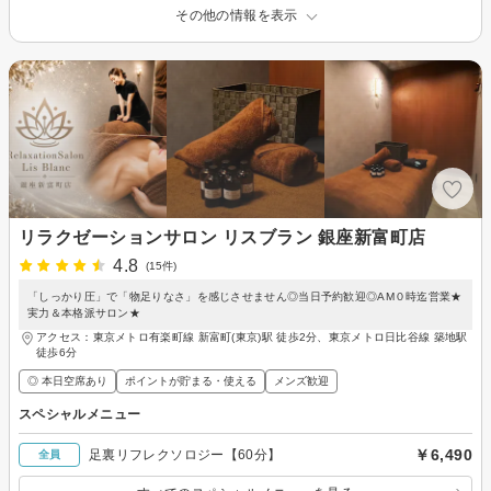
その他の情報を表示
リラクゼーションサロン リスブラン 銀座新富町店
4.8
(15件)
「しっかり圧」で「物足りなさ」を感じさせません◎当日予約歓迎◎AM０時迄営業★
実力＆本格派サロン★
アクセス：東京メトロ有楽町線 新富町(東京)駅 徒歩2分、東京メトロ日比谷線 築地駅
徒歩6分
◎ 本日空席あり
ポイントが貯まる・使える
メンズ歓迎
スペシャルメニュー
￥6,490
足裏リフレクソロジー【60分】
全員