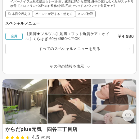
イパーナイフ正規取扱店☆レベル高い施術に静かな空間,身体の疲れ,むくみがスッキリ
改善【アロマリンパ/足つぼ/整体/小顔/毛穴 /ヘッドスパ/フット角質ケア】
◎ 本日空席あり
ポイントが貯まる・使える
メンズ歓迎
スペシャルメニュー
【美脚★ツルツル】足裏＋フット角質ケア＋オイ
￥4,980
全員
ルふくらはぎ 60分4980ペアOK
すべてのスペシャルメニューを見る
その他の情報を表示
からだplus元気 四谷三丁目店
4.5
(61件)