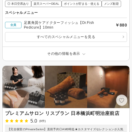
◎ 本日空席あり
楽天スーパーDEAL
ポイントが貯まる・使える
メンズ歓迎
スペシャルメニュー
足裏角質ケアドクターフィッシュ【Dr.Fish
￥880
全員
Pedicure】10min
すべてのスペシャルメニューを見る
その他の情報を表示
プレミアムサロン リスブラン 日本橋浜町明治座前店
5.0
(9件)
【完全個室のPrivateSalon】直前予約◎AM0時迄★カスタマイズセレクションが人気