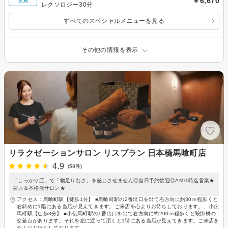
￥6,670
全員
レクソロジー30分
すべてのスペシャルメニューを見る
その他の情報を表示
リラクゼーションサロン リスブラン 日本橋馬喰町店
4.9
(58件)
「しっかり圧」で「物足りなさ」を感じさせません◎当日予約歓迎◎AM０時迄営業★
実力＆本格派サロン★
アクセス：馬喰町駅【徒歩1分】 ■馬喰町駅の2番出口を出て右方向に約30ｍ程歩くと
右斜めに1階にある当店が見えてきます。ご来店を心よりお待ちしております。、小伝
馬町駅【徒歩3分】 ■小伝馬町駅の1番出口を出て右方向に約200ｍ程歩くと鞍掛橋の
交差点があります。それを左に渡って頂くと1階にある当店が見えてきます。ご来店を
心よりお待ちしております。