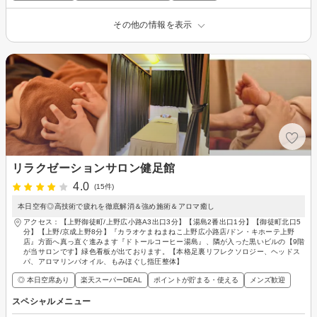
その他の情報を表示
リラクゼーションサロン健足館
4.0
(15件)
本日空有◎高技術で疲れを徹底解消＆強め施術＆アロマ癒し
アクセス：【上野御徒町/上野広小路A3出口3分】【湯島2番出口1分】【御徒町北口5
分】【上野/京成上野8分】『カラオケまねまねこ上野広小路店/ドン・キホーテ上野
店』方面へ真っ直ぐ進みます『ドトールコーヒー湯島』、隣が入った黒いビルの【9階
が当サロンです】緑色看板が出ております。【本格足裏リフレクソロジー、ヘッドス
パ、アロマリンパオイル、もみほぐし指圧整体】
◎ 本日空席あり
楽天スーパーDEAL
ポイントが貯まる・使える
メンズ歓迎
スペシャルメニュー