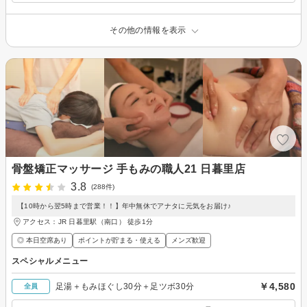
その他の情報を表示
骨盤矯正マッサージ 手もみの職人21 日暮里店
3.8
(288件)
【10時から翌5時まで営業！！】年中無休でアナタに元気をお届け♪
アクセス：JR 日暮里駅（南口） 徒歩1分
◎ 本日空席あり
ポイントが貯まる・使える
メンズ歓迎
スペシャルメニュー
￥4,580
足湯＋もみほぐし30分＋足ツボ30分
全員