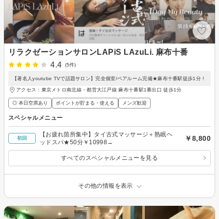
リラクゼーションサロンLAPiS LAzuLi. 麻布十番
4.4
(5件)
【著名人youtube TVで話題サロン】完全個室/ペアルーム完備★麻布十番駅徒歩1分！
アクセス：東京メトロ南北線・都営大江戸線 麻布十番駅1番出口 徒歩1分
◎ 本日空席あり
ポイントが貯まる・使える
メンズ歓迎
スペシャルメニュー
【お疲れ箇所集中】タイ古式マッサージ＋熟眠ヘ
￥8,800
初回
ッドスパ★50分￥10998→
すべてのスペシャルメニューを見る
その他の情報を表示