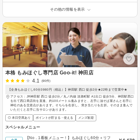
その他の情報を表示
本格 もみほぐし専門店 Goo-it! 神田店
4.1
(90件)
【全身もみほぐし60分3980円（税込）】神田駅 西口 徒歩2分★22時まで営業中★
アクセス：JR神田駅 西口 徒歩2分／丸ノ内線 淡路町駅 A1出口 徒歩5分、神田駅西口
を出て西口商店街を直進、約100メートル進みますと、左手に油そば屋さんと右手に
神社のある交差点があります。そちらを右折し、突き当たりを左折。そのまま進んで
いただくと左手に当サロンがあります。
◎ 本日空席あり
ポイントが貯まる・使える
メンズ歓迎
スペシャルメニュー
【No．1看板メニュー！】もみほぐし60分＋リフ