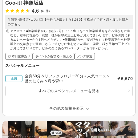
Goo-it! 神楽坂店
4.6
(43件)
半個室×高技術×コスパ◎【全身もみほぐし￥3,980】本格施術で首・肩・腰にお悩み
の方も♪、
アクセス：■神楽坂駅から（徒歩2分）：1ａ出口を出て神楽坂通りを左へ道なりに進
むと、右手に花屋の 花豊 様が目印の三上ビルが見えてまいります。ビルの奥にあ
るエレベーターから8階へどうぞ。、■飯田橋駅から（徒歩7分）：神楽坂下から神楽
坂上の交差点まで直進、さらに道なりに進むとに花屋の 花豊 様が目印の三上ビル
が見えてまいります。ビルの奥にあるエレベーターから8階へどうぞ。
◎ 本日空席あり
ポイントが貯まる・使える
メンズ歓迎
スペシャルメニュー
全身60分＆リフレクソロジー30分＜人気コース＞
￥6,670
全員
足のむくみ＆肩や背中
すべてのスペシャルメニューを見る
その他の情報を表示