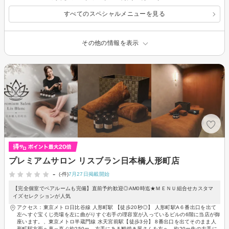
すべてのスペシャルメニューを見る
その他の情報を表示
プレミアムサロン リスブラン日本橋人形町店
-
(-件)
7月27日掲載開始
【完全個室でペアルームも完備】直前予約歓迎◎AM0時迄★ＭＥＮＵ組合せカスタマ
イズセレクションが人気
アクセス：東京メトロ日比谷線 人形町駅 【徒歩20秒◎】 人形町駅A６番出口を出て
左へすぐ宝くじ売場を左に曲がりすぐ右手の理容室が入っているビルの6階に当店が御
座います。、東京メトロ半蔵門線 水天宮前駅【徒歩3分】 8番出口を出てそのまま人
形町駅方面へ真っ直ぐ約250ｍ、左手にある鯛焼き屋さんを左へ、約20ｍ先の左手に