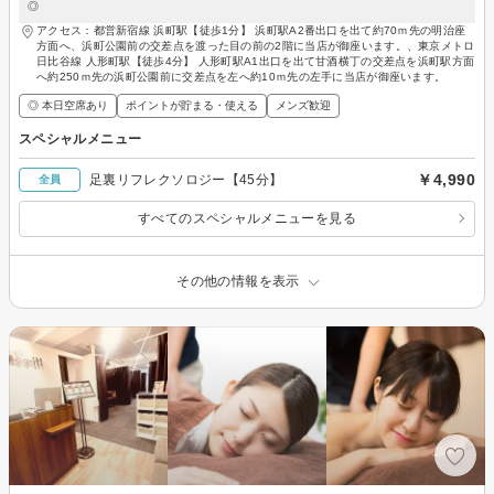
◎
アクセス：都営新宿線 浜町駅【徒歩1分】 浜町駅A2番出口を出て約70ｍ先の明治座
方面へ、浜町公園前の交差点を渡った目の前の2階に当店が御座います。、東京メトロ
日比谷線 人形町駅【徒歩4分】 人形町駅A1出口を出て甘酒横丁の交差点を浜町駅方面
へ約250ｍ先の浜町公園前に交差点を左へ約10ｍ先の左手に当店が御座います。
◎ 本日空席あり
ポイントが貯まる・使える
メンズ歓迎
スペシャルメニュー
￥4,990
足裏リフレクソロジー【45分】
全員
すべてのスペシャルメニューを見る
その他の情報を表示