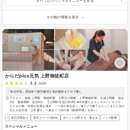
すべてのスペシャルメニューを見る
その他の情報を表示
からだplus元気 上野御徒町店
4.4
(63件)
『本日空有』高技術で疲労解消＆強め施術＆アロマ癒し
アクセス：各線 上野駅 御徒町駅 上野広小路駅 上野御徒町駅 京成上野駅 徒歩
3分 湯湯島駅 徒歩6分、【上野駅/不忍口利用】■中央通りより→ヨドバシカメラ・
カラオケ館・牛丼の松屋を過ぎ、一つ目の角を左へ。■アメヤ横丁より→二またに分か
れたら右方向「上中通り」へ進み１つ目の角（眼鏡市場）を右へ!
◎ 本日空席あり
楽天スーパーDEAL
ポイントが貯まる・使える
メンズ歓迎
スペシャルメニュー