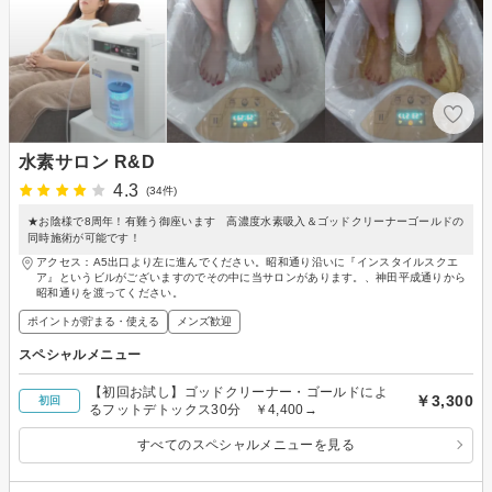
水素サロン R&D
4.3
(34件)
★お陰様で8周年！有難う御座います 高濃度水素吸入＆ゴッドクリーナーゴールドの
同時施術が可能です！
アクセス：A5出口より左に進んでください。昭和通り沿いに『インスタイルスクエ
ア』というビルがございますのでその中に当サロンがあります。、神田平成通りから
昭和通りを渡ってください。
ポイントが貯まる・使える
メンズ歓迎
スペシャルメニュー
【初回お試し】ゴッドクリーナー・ゴールドによ
￥3,300
初回
るフットデトックス30分 ￥4,400→
すべてのスペシャルメニューを見る