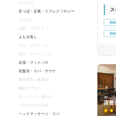
タイ古式
ス
足つぼ・足裏・リフレクソロジー
ロミロミ
初回
妊娠・マタニティ
初回
よもぎ蒸し
ヨガ・ピラティス
加圧・トレーニング
足湯・フットバス
岩盤浴・スパ・サウナ
酵素風呂・酵素浴
酸素カプセル
カッピング・吸い玉
宙整
ゲルマニウム温浴
ヘッドマッサージ・スパ