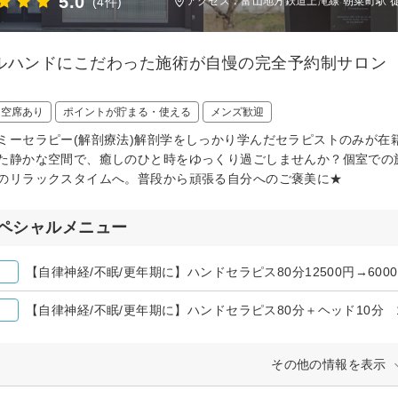
5.0
(4件)
アクセス：富山地方鉄道上滝線 朝菜町駅 徒
ルハンドにこだわった施術が自慢の完全予約制サロン
日空席あり
ポイントが貯まる・使える
メンズ歓迎
ミーセラピー(解剖療法)解剖学をしっかり学んだセラピストのみが在
た静かな空間で、癒しのひと時をゆっくり過ごしませんか？個室での
のリラックスタイムへ。普段から頑張る自分へのご褒美に★
ペシャルメニュー
【自律神経/不眠/更年期に】ハンドセラピス80分12500円→600
【自律神経/不眠/更年期に】ハンドセラピス80分＋ヘッド10分 13
その他の情報を表示