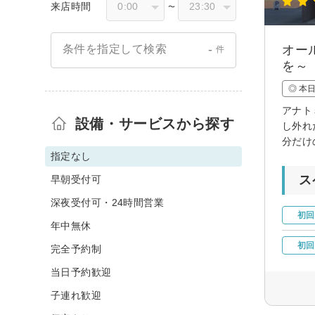
来店時間
〜
-
オー
条件を指定して検索
件
を～
◎ 本
アナト
設備・サービスから探す
し外れ
分だけ
指定なし
ス
早朝受付可
深夜受付可・24時間営業
初回
年中無休
初回
完全予約制
当日予約歓迎
子連れ歓迎