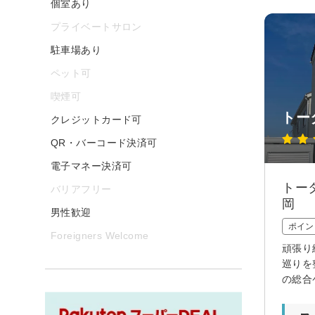
個室あり
プライベートサロン
駐車場あり
ペット可
喫煙可
トー
クレジットカード可
QR・バーコード決済可
電子マネー決済可
トー
バリアフリー
岡
男性歓迎
ポイン
Foreigners Welcome
頑張り
巡りを
の総合