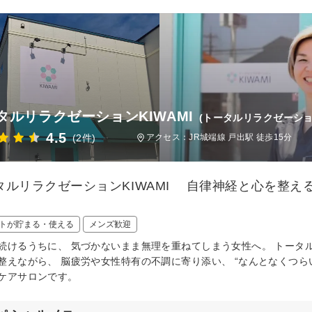
タルリラクゼーションKIWAMI
(トータルリラクゼーショ
4.5
(2件)
アクセス：JR城端線 戸出駅 徒歩15分
タルリラクゼーションKIWAMI 自律神経と心を整え
トが貯まる・使える
メンズ歓迎
続けるうちに、 気づかないまま無理を重ねてしまう女性へ。 トータル
整えながら、 脳疲労や女性特有の不調に寄り添い、 “なんとなくつら
ケアサロンです。