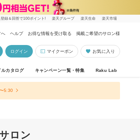
登録＆回答で100ポイント!
楽天グループ
楽天生命
楽天市場
方へ
ヘルプ
お得な情報を受け取る
掲載ご希望のサロン様
ログイン
マイクーポン
お気に入り
イルカタログ
キャンペーン一覧・特集
Raku Lab
5:30
)サロン