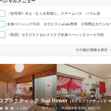
ペシャルメニュー
《女性用》冷え・むくみ対策に。スチームバス ハマム浴
《初回》セラピストセレクトケア全身ベーシックコース70分
その他の情報を表示
プラクティック Sun flower
(カイロプラクティック 
-
(-件)
アクセス：JR高山本線 速星駅 徒歩17分