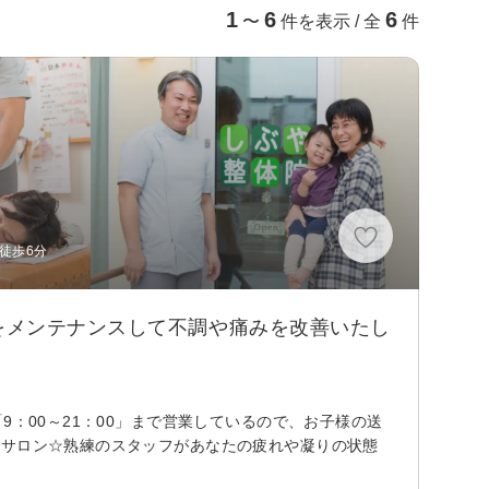
1
6
6
〜
件を表示 / 全
件
徒歩6分
をメンテナンスして不調や痛みを改善いたし
9：00～21：00」まで営業しているので、お子様の送
るサロン☆熟練のスタッフがあなたの疲れや凝りの状態