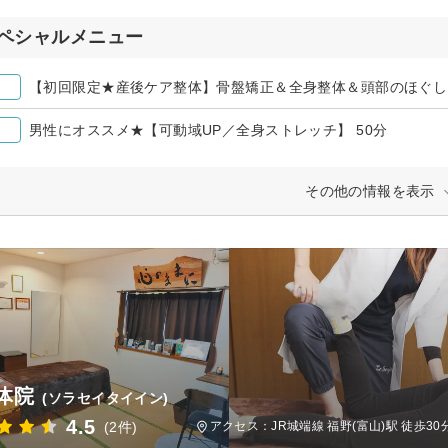
ペシャルメニュー
【初回限定★産後ケア整体】骨盤矯正＆全身整体＆頭部のほぐし 
男性にオススメ★【可動域UP／全身ストレッチ】 50分
その他の情報を表示
体院
(ソラセイタイイン)
4.5
(2件)
アクセス：JR城端線 福野(富山)駅 徒歩3