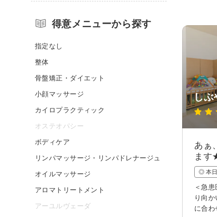
得意メニューから探す
指定なし
整体
骨盤矯正・ダイエット
小顔マッサージ
しぶ
カイロプラクティック
オステオパシー
ボディケア
あぁ
ます
リンパマッサージ・リンパドレナージュ
◎ 本
オイルマッサージ
＜急患
アロマトリートメント
り向か
アーユルヴェーダ
に合わ