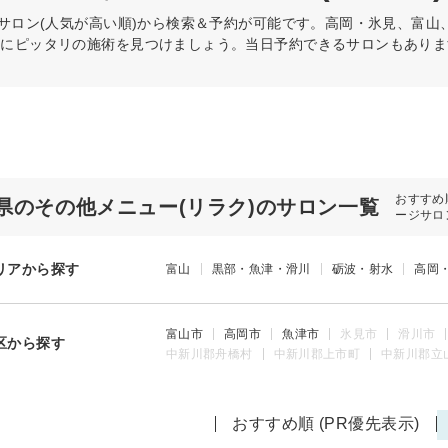
サロン(人気が高い順)から検索＆予約が可能です。高岡・氷見、富山
分にピッタリの施術を見つけましょう。当日予約できるサロンもありま
おすすめ
県のその他メニュー(リラク)のサロン一覧
ージサロ
リアから探す
富山
黒部・魚津・滑川
砺波・射水
高岡
富山市
高岡市
魚津市
氷見市
滑川市
区から探す
中新川郡舟橋村
中新川郡上市町
中新川郡立
おすすめ順 (PR優先表示)