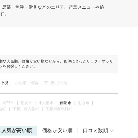
、黒部・魚津・滑川などのエリア、得意メニューや施
す。
順や人気順、価格が安い順などから、条件に合ったリラク・マッサ
ンをお探しください。
・氷見
小矢部・南砺
富山県その他
黒部市
砺波市
小矢部市
南砺市
射水市
山町
下新川郡入善町
下新川郡朝日町
人気が高い順
価格が安い順
口コミ数順