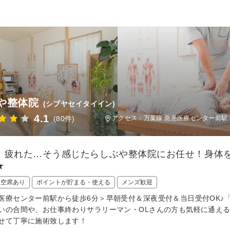
や整体院
(シブヤセイタイイン)
4.1
(80件)
アクセス：万葉線 急患医療センター前駅 
、疲れた…そう感じたらしぶや整体院にお任せ！身体
★
日空席あり
ポイントが貯まる・使える
メンズ歓迎
医療センター前駅から徒歩6分＞早朝受付＆深夜受付＆当日受付OK♪「
いの合間や、お仕事終わりサラリーマン・OLさんの方も気軽に通え
せて丁寧に施術致します！