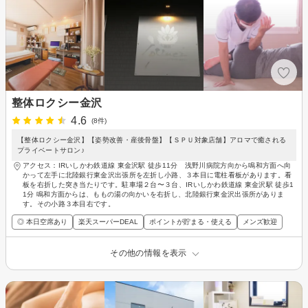
整体ロクシー金沢
4.6
(8件)
【整体ロクシー金沢】【姿勢改善・産後骨盤】【ＳＰＵ対象店舗】アロマで癒される
プライベートサロン♪
アクセス：IRいしかわ鉄道線 東金沢駅 徒歩11分 浅野川病院方向から鳴和方面へ向
かって左手に北陸銀行東金沢出張所を左折し小路、３本目に電柱看板があります。看
板を右折した突き当たりです。駐車場２台〜３台、IRいしかわ鉄道線 東金沢駅 徒歩1
1分 鳴和方面からは、ももの湯の向かいを右折し、北陸銀行東金沢出張所がありま
す。その小路３本目右です。
◎ 本日空席あり
楽天スーパーDEAL
ポイントが貯まる・使える
メンズ歓迎
その他の情報を表示