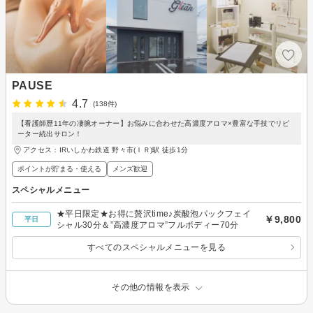
PAUSE
4.7
(138件)
【看護師歴11年の凄腕オーナー】お悩みに合わせた高濃度アロマ×豊富な手技でリピ
ーター続出サロン！
アクセス：IRいしかわ鉄道 野々市(ＩＲ)駅 徒歩1分
ポイントが貯まる・使える
メンズ歓迎
スペシャルメニュー
★平日限定★お得に贅沢time♪炭酸泡パックフェイ
￥9,800
平日
シャル30分＆”高濃度アロマ”フルボディー70分
すべてのスペシャルメニューを見る
その他の情報を表示