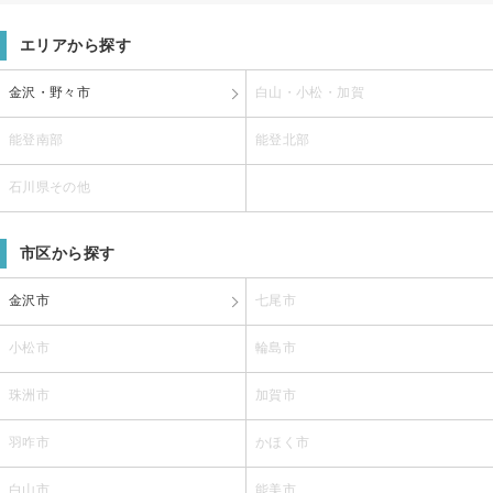
エリアから探す
金沢・野々市
白山・小松・加賀
能登南部
能登北部
石川県その他
市区から探す
金沢市
七尾市
小松市
輪島市
珠洲市
加賀市
羽咋市
かほく市
白山市
能美市