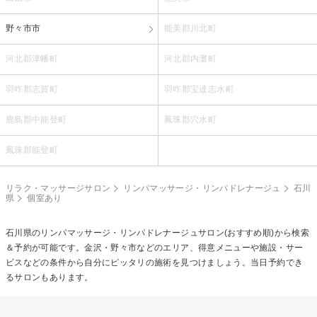
野々市市
能美郡川北町
河北郡津幡町
河北郡内灘町
羽咋郡志賀町
羽咋郡宝達志水町
鹿島郡中能登町
鳳珠郡穴水町
鳳珠郡能登町
リラク・マッサージサロン
リンパマッサージ・リンパドレナージュ
石川
県
個室あり
石川県の
リンパマッサージ・リンパドレナージュ
サロン(おすすめ順)から検索
＆予約が可能です。金沢・野々市などのエリア、得意メニューや施設・サー
ビスなどの条件から自分にピッタリの施術を見つけましょう。当日予約でき
るサロンもあります。