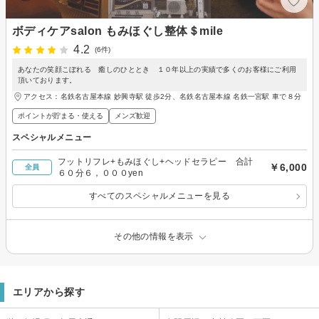
ボディケアsalon もみほぐし整体＄mile
4.2
(6件)
あなたの笑顔こぼれる 癒しのひととき １０年以上の実績で多くのお客様にご利用
頂いております。
アクセス：名鉄名古屋本線 妙興寺駅 徒歩2分、名鉄名古屋本線 名鉄一宮駅 車で８分
ポイントが貯まる・使える
メンズ歓迎
スペシャルメニュー
フットリフレ+もみほぐし+ヘッドセラピー 合計
￥6,000
全員
６０分６，０００yen
すべてのスペシャルメニューを見る
その他の情報を表示
エリアから探す