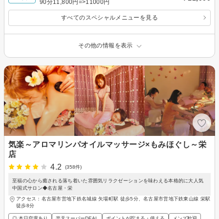
90分11,800円=>11000円
すべてのスペシャルメニューを見る
その他の情報を表示
気楽～アロマリンパオイルマッサージ×もみほぐし～栄
店
4.2
(358件)
至福の心から癒される落ち着いた雰囲気リラクゼーションを味わえる本格的に大人気
中国式サロン◆名古屋・栄
アクセス：名古屋市営地下鉄名城線 矢場町駅 徒歩5分、名古屋市営地下鉄東山線 栄駅
徒歩8分
◎ 本日空席あり
楽天スーパーDEAL
ポイントが貯まる・使える
メンズ歓迎