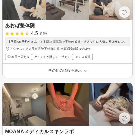
あおば整体院
4.5
(1件)
【平日AM予約空きあり！】駐車場完備で子連れ歓迎、大人女性に人気の整体サロン。
アクセス：名古屋市営地下鉄東山線 本郷(愛知)駅 徒歩2分
◎ 本日空席あり
ポイントが貯まる・使える
メンズ歓迎
その他の情報を表示
MOANAメディカルスキンラボ