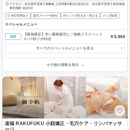
アクセス：名古屋市営地下鶴舞線 上前津駅6番出口徒歩2分、名古屋市営地下堀名城線
東別院駅 徒歩8分
◎ 本日空席あり
楽天スーパーDEAL
ポイントが貯まる・使える
メンズ歓迎
スペシャルメニュー
【新規限定】辛い眼精疲労に！快眠ドライヘッド
￥5,900
初回
スパ+顔ツボ60分
すべてのスペシャルメニューを見る
その他の情報を表示
楽福 RAKUFUKU 小顔矯正・毛穴ケア・リンパマッサ
ージ