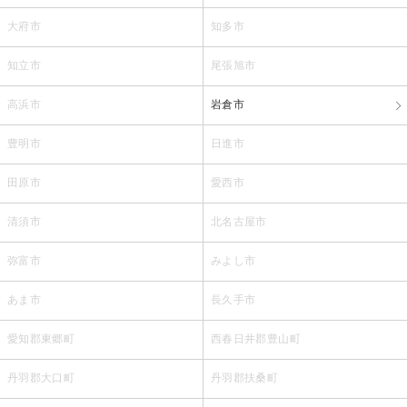
大府市
知多市
知立市
尾張旭市
高浜市
岩倉市
豊明市
日進市
田原市
愛西市
清須市
北名古屋市
弥富市
みよし市
あま市
長久手市
愛知郡東郷町
西春日井郡豊山町
丹羽郡大口町
丹羽郡扶桑町