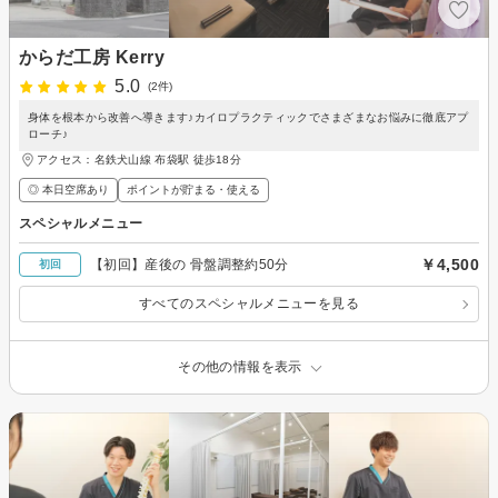
からだ工房 Kerry
5.0
(2件)
身体を根本から改善へ導きます♪カイロプラクティックでさまざまなお悩みに徹底アプ
ローチ♪
アクセス：名鉄犬山線 布袋駅 徒歩18分
◎ 本日空席あり
ポイントが貯まる・使える
スペシャルメニュー
￥4,500
【初回】産後の 骨盤調整約50分
初回
すべてのスペシャルメニューを見る
その他の情報を表示