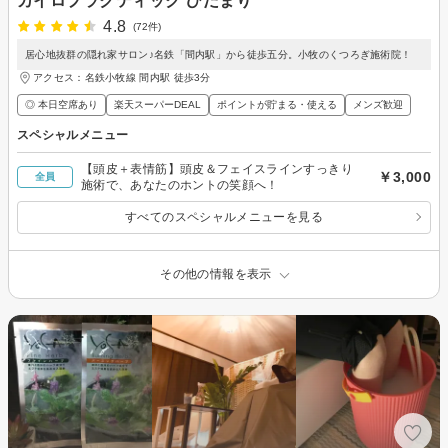
カイロプラクティック ひだまり
4.8
(72件)
居心地抜群の隠れ家サロン♪名鉄「間内駅」から徒歩五分。小牧のくつろぎ施術院！
アクセス：名鉄小牧線 間内駅 徒歩3分
◎ 本日空席あり
楽天スーパーDEAL
ポイントが貯まる・使える
メンズ歓迎
スペシャルメニュー
【頭皮＋表情筋】頭皮＆フェイスラインすっきり
￥3,000
全員
施術で、あなたのホントの笑顔へ！
すべてのスペシャルメニューを見る
その他の情報を表示