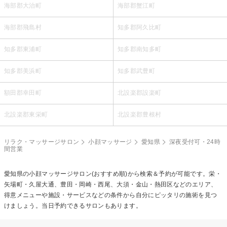
海部郡大治町
海部郡蟹江町
海部郡飛島村
知多郡阿久比町
知多郡東浦町
知多郡南知多町
知多郡美浜町
知多郡武豊町
額田郡幸田町
北設楽郡設楽町
北設楽郡東栄町
北設楽郡豊根村
リラク・マッサージサロン
小顔マッサージ
愛知県
深夜受付可・24時
間営業
愛知県の
小顔マッサージ
サロン(おすすめ順)から検索＆予約が可能です。栄・
矢場町・久屋大通、豊田・岡崎・西尾、大須・金山・熱田区などのエリア、
得意メニューや施設・サービスなどの条件から自分にピッタリの施術を見つ
けましょう。当日予約できるサロンもあります。