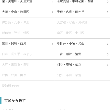
栄・矢場町・久屋大通
名駅周辺・中村公園・西区
大須・金山・熱田区
千種・名東・藤が丘
御器所・八事・赤池
大曽根・守山・尾張旭
新瑞橋・野並・緑区
南区・港区・中川区
豊田・岡崎・西尾
春日井・小牧・犬山
日進・長久手・みよし
一宮・稲沢・清洲
大府・東海市・豊明
刈谷・安城・知立
豊橋・豊川・田原
知多・半田・常滑
愛知県その他
市区から探す