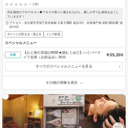
-
(-件)
完全個室のアロマサロン◆アロマの香りに癒されながら、癒しの手でお身体をほぐし
ていきます！
アクセス：名古屋市営地下鉄名城線 久屋大通駅 徒歩3分、名鉄瀬戸線 栄町(愛知)駅 徒
歩10分
ポイントが貯まる・使える
メンズ歓迎
スペシャルメニュー
【心と体の至福の時間★脱むくみ◎】ハイパーナ
￥35,200
全員
イフ全身（お顔込み）90分
すべてのスペシャルメニューを見る
その他の情報を表示