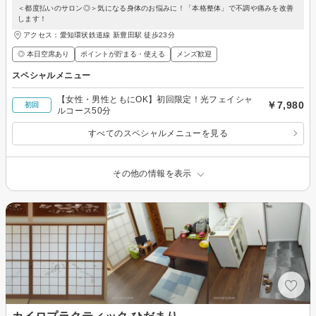
＜都度払いのサロン◎＞気になる身体のお悩みに！「本格整体」で不調や痛みを改善
します！
アクセス：愛知環状鉄道線 新豊田駅 徒歩23分
◎ 本日空席あり
ポイントが貯まる・使える
メンズ歓迎
スペシャルメニュー
【女性・男性ともにOK】初回限定！光フェイシャ
￥7,980
初回
ルコース50分
すべてのスペシャルメニューを見る
その他の情報を表示