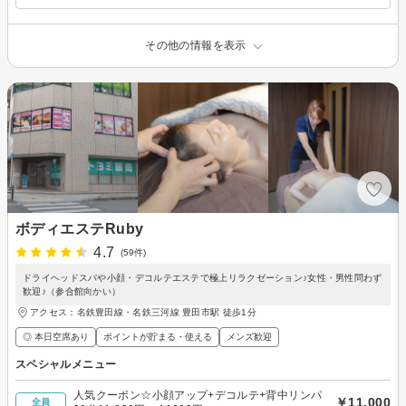
その他の情報を表示
ボディエステRuby
4.7
(59件)
ドライヘッドスパや小顔・デコルテエステで極上リラクゼーション♪女性・男性問わず
歓迎♪（参合館向かい）
アクセス：名鉄豊田線・名鉄三河線 豊田市駅 徒歩1分
◎ 本日空席あり
ポイントが貯まる・使える
メンズ歓迎
スペシャルメニュー
人気クーポン☆小顔アップ+デコルテ+背中リンパ
￥11,000
全員