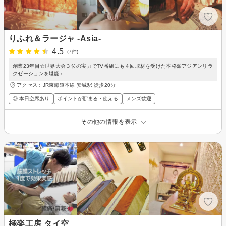
りふれ＆ラージャ -Asia-
4.5
(7件)
創業23年目☆世界大会３位の実力でTV番組にも４回取材を受けた本格派アジアンリラ
クゼーションを堪能♪
アクセス：JR東海道本線 安城駅 徒歩20分
◎ 本日空席あり
ポイントが貯まる・使える
メンズ歓迎
その他の情報を表示
極楽工房 タイ空