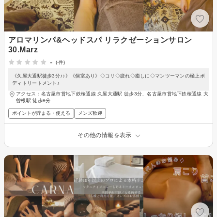
アロマリンパ&ヘッドスパ リラクゼーションサロン
30.Marz
-
(-件)
《久屋大通駅徒歩3分♪♪》《個室あり》◇コリ◇疲れ◇癒しに◇マンツーマンの極上ボ
ディトリートメント♪
アクセス：名古屋市営地下鉄桜通線 久屋大通駅 徒歩3分、名古屋市営地下鉄桜通線 大
曽根駅 徒歩8分
ポイントが貯まる・使える
メンズ歓迎
その他の情報を表示