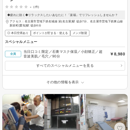
-
(-件)
◆疲れに効く◆リラックスしたいあなたに！「楽福」でリフレッシュしませんか？
アクセス：名古屋市営地下鉄名城線 栄(名古屋)駅 徒歩7分、名古屋市営地下鉄東山線
新栄町(愛知)駅 徒歩6分
◎ 本日空席あり
ポイントが貯まる・使える
メンズ歓迎
スペシャルメニュー
当日口コミ限定／石膏マスク保湿／小顔矯正／超
￥8,980
全員
音波美肌／毛穴／90分
すべてのスペシャルメニューを見る
その他の情報を表示