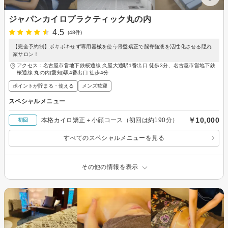
ジャパンカイロプラクティック丸の内
4.5
(48件)
【完全予約制】ボキボキせず専用器械を使う骨盤矯正で脳脊髄液を活性化させる隠れ
家サロン！
アクセス：名古屋市営地下鉄桜通線 久屋大通駅1番出口 徒歩3分、名古屋市営地下鉄
桜通線 丸の内(愛知)駅4番出口 徒歩4分
ポイントが貯まる・使える
メンズ歓迎
スペシャルメニュー
￥10,000
本格カイロ矯正＋小顔コース（初回は約190分）
初回
すべてのスペシャルメニューを見る
その他の情報を表示