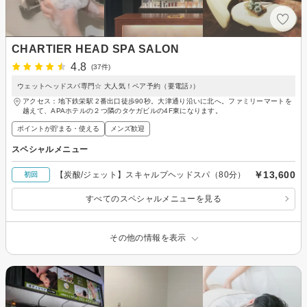
CHARTIER HEAD SPA SALON
4.8
(37件)
ウェットヘッドスパ専門☆ 大人気！ペア予約（要電話♪）
アクセス：地下鉄栄駅 2番出口徒歩90秒。大津通り沿いに北へ。ファミリーマートを
越えて、APAホテルの２つ隣のタケガビルの4F東になります。
ポイントが貯まる・使える
メンズ歓迎
スペシャルメニュー
￥13,600
【炭酸/ジェット】スキャルプヘッドスパ（80分）
初回
すべてのスペシャルメニューを見る
その他の情報を表示