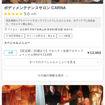
ボディメンテナンスサロン CARNA
5.0
(1件)
完全個室のプライベートサロンでリラックスしたひとときを。ボディケアに自信あ
り。マタニティ期も安心。
アクセス：名古屋市営地下鉄東山線 新栄町(愛知)駅 徒歩5分
◎ 本日空席あり
ポイントが貯まる・使える
メンズ歓迎
スペシャルメニュー
【安定期～35週まで】マタニティ全身アロマ＋フ
￥13,000
全員
ェイシャル90分￥13,000
すべてのスペシャルメニューを見る
その他の情報を表示