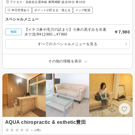
アクセス：名鉄名古屋本線 東岡崎駅 徒歩36分 車10分
◎ 本日空席あり
ポイントが貯まる・使える
メンズ歓迎
スペシャルメニュー
【イチゴ鼻や毛穴の詰まり】小鼻の黒ずみを水素
￥7,980
初回
水で洗浄¥12980→¥7980
すべてのスペシャルメニューを見る
その他の情報を表示
AQUA chiropractic & esthetic豊田
-
(-件)