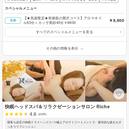
スペシャルメニュー
【★気楽限定★乾燥肌の贅沢コース】アロマオイ
￥8,800
全員
ル60分＋カッサ美顔40分￥8800
すべてのスペシャルメニューを見る
その他の情報を表示
快眠ヘッドスパ＆リラクゼーションサロン Riche
4.6
(43件)
寝落ち必至の快眠ドライヘッドスパ×極上アロマトリートメントで、慢性的な疲れもす
っきりリフレッシュ♪