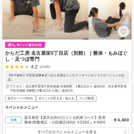
からだ工房 名古屋栄5丁目店（別館）｜整体・もみほぐ
し・足つぼ専門
4.2
(174件)
【年中無休】中区栄近隣★足つぼと全身ほぐしのマッサージ＆リラクゼーションのお
店♪
アクセス：名古屋市営地下鉄名城線 矢場町駅 1番出口から 徒歩3分、名古屋市営地
下鉄名城線 栄駅駅13番出口から南に 徒歩5分
楽天スーパーDEAL
ポイントが貯まる・使える
メンズ歓迎
スペシャルメニュー
楽天格安【楽天以外の口コミも約束コース】美容
￥4,400
全員
整体(骨盤矯正・小顔矯正)60分 ￥5200→￥4400
すべてのスペシャルメニューを見る