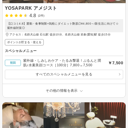
YOSAPARK アメジスト
4.8
(2件)
【口コミ4.8】運動・食事制限×気軽にダイエット艶肌◎¥4,800～/新生活に向けて☆
紫外線対策◎
アクセス：名鉄犬山線 石仏駅 徒歩10分、名鉄犬山線 岩倉(愛知)駅 徒歩15分
ポイントが貯まる・使える
スペシャルメニュー
紫外線・しみしわケア・たるみ撃退！ぷるんと潤
￥7,500
初回
肌♪水素美顔コース［100分］7,800→7,500
すべてのスペシャルメニューを見る
その他の情報を表示