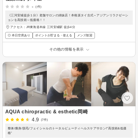
-
(-件)
《三河安城徒歩１分》老舗サロンの姉妹店！本格派タイ古式～アジアンリラクゼーシ
ョンを高技術～低価格！！
アクセス：JR東海道本線 三河安城駅 徒歩4分
◎ 本日空席あり
ポイントが貯まる・使える
メンズ歓迎
その他の情報を表示
AQUA chiropractic & esthetic岡崎
4.9
(7件)
整体/痩身/脱毛/フェイシャルのトータルビューティヘルスケアサロン!"高技術&低価
格"