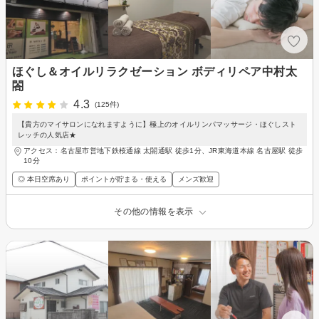
ほぐし＆オイルリラクゼーション ボディリペア中村太
閤
4.3
(125件)
【貴方のマイサロンになれますように】極上のオイルリンパマッサージ・ほぐしスト
レッチの人気店★
アクセス：名古屋市営地下鉄桜通線 太閤通駅 徒歩1分、JR東海道本線 名古屋駅 徒歩
10分
◎ 本日空席あり
ポイントが貯まる・使える
メンズ歓迎
その他の情報を表示