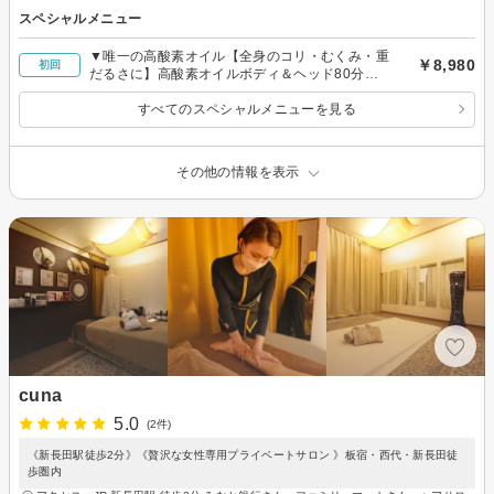
スペシャルメニュー
▼唯一の高酸素オイル【全身のコリ・むくみ・重
￥8,980
初回
だるさに】高酸素オイルボディ＆ヘッド80分
8,980
すべてのスペシャルメニューを見る
その他の情報を表示
cuna
5.0
(2件)
《新長田駅徒歩2分》《贅沢な女性専用プライベートサロン 》板宿・西代・新長田徒
歩圏内