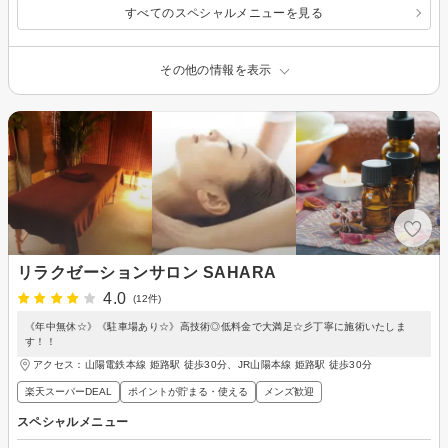
すべてのスペシャルメニューを見る
その他の情報を表示
リラクゼーションサロン SAHARA
4.0
(12件)
《年中無休☆》《駐車場あり☆》高技術◎低料金で大満足☆彡丁寧に施術いたしま
す！！
アクセス：山陽電鉄本線 姫路駅 徒歩30分、JR山陽本線 姫路駅 徒歩30分
楽天スーパーDEAL
ポイントが貯まる・使える
メンズ歓迎
スペシャルメニュー