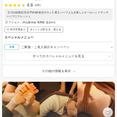
4.8
(3件)
【1日2組限定/完全予約制/温活サロン】黄土ハーブよもぎ蒸しとオールハンドマッサ
ージでリフレッシュ
アクセス：JR山陽本線 竜野駅 徒歩8分
◎ 本日空席あり
ポイントが貯まる・使える
スペシャルメニュー
-
ご家族・ご友人紹介キャンペーン
全員
すべてのスペシャルメニューを見る
その他の情報を表示