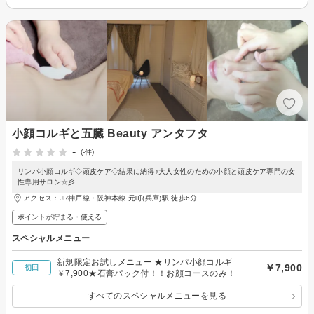
小顔コルギと五臓 Beauty アンタフタ
-
(-件)
リンパ小顔コルギ◇頭皮ケア◇結果に納得♪大人女性のための小顔と頭皮ケア専門の女
性専用サロン☆彡
アクセス：JR神戸線・阪神本線 元町(兵庫)駅 徒歩6分
ポイントが貯まる・使える
スペシャルメニュー
新規限定お試しメニュー ★リンパ小顔コルギ
￥7,900
初回
￥7,900★石膏パック付！！お顔コースのみ！
すべてのスペシャルメニューを見る