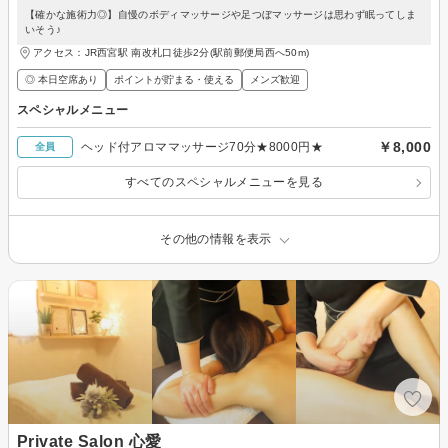
【確かな施術力◎】自慢のボディマッサージや足つぼマッサージは思わず眠ってしま
いそう♪
アクセス：JR西宮駅 南改札口徒歩2分(駅前郵便局西へ50m)
◎ 本日空席あり
ポイントが貯まる・使える
メンズ歓迎
スペシャルメニュー
￥8,000
ヘッド付アロママッサージ70分★8000円★
全員
すべてのスペシャルメニューを見る
その他の情報を表示
Private Salon 心愛