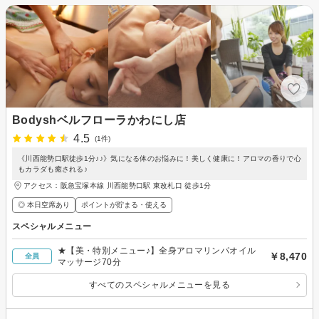
Bodyshベルフローラかわにし店
4.5
(1件)
《川西能勢口駅徒歩1分♪♪》気になる体のお悩みに！美しく健康に！アロマの香りで心
もカラダも癒される♪
アクセス：阪急宝塚本線 川西能勢口駅 東改札口 徒歩1分
◎ 本日空席あり
ポイントが貯まる・使える
スペシャルメニュー
★【美・特別メニュー♪】全身アロマリンパオイル
￥8,470
全員
マッサージ70分
すべてのスペシャルメニューを見る