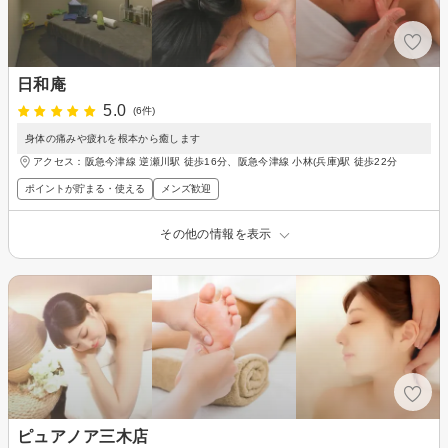
日和庵
5.0
(6件)
身体の痛みや疲れを根本から癒します
アクセス：阪急今津線 逆瀬川駅 徒歩16分、阪急今津線 小林(兵庫)駅 徒歩22分
ポイントが貯まる・使える
メンズ歓迎
その他の情報を表示
ピュアノア三木店