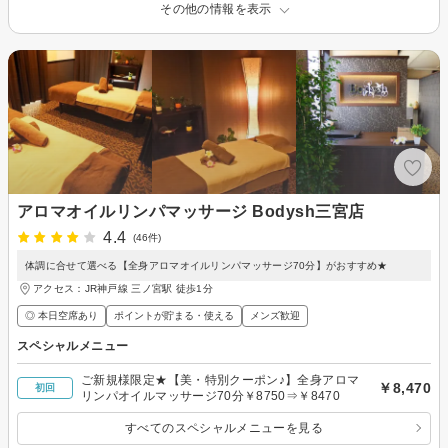
その他の情報を表示
アロマオイルリンパマッサージ Bodysh三宮店
4.4
(46件)
体調に合せて選べる【全身アロマオイルリンパマッサージ70分】がおすすめ★
アクセス：JR神戸線 三ノ宮駅 徒歩1分
◎ 本日空席あり
ポイントが貯まる・使える
メンズ歓迎
スペシャルメニュー
ご新規様限定★【美・特別クーポン♪】全身アロマ
￥8,470
初回
リンパオイルマッサージ70分￥8750⇒￥8470
すべてのスペシャルメニューを見る