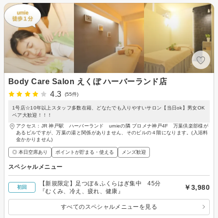
Body Care Salon えくぼ ハーバーランド店
4.3
(55件)
1号店☆10年以上スタッフ多数在籍、どなたでも入りやすいサロン【当日ok】男女OK
ペア大歓迎！！！
アクセス：JR 神戸駅 ハーバーランド umieの隣 プロメナ神戸4F 万葉倶楽部様が
あるビルですが、万葉の湯と関係がありません、そのビルの４階になります。(入浴料
金かかりません)
◎ 本日空席あり
ポイントが貯まる・使える
メンズ歓迎
スペシャルメニュー
【新規限定】足つぼ＆ふくらはぎ集中 45分
￥3,980
初回
『むくみ、冷え、疲れ、健康』
すべてのスペシャルメニューを見る