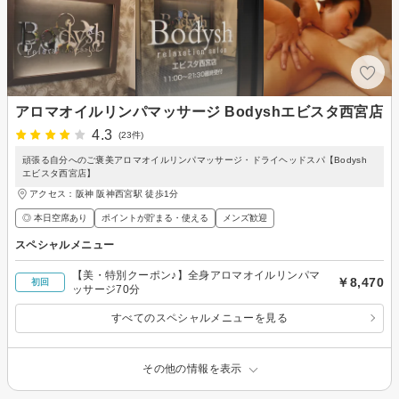
アロマオイルリンパマッサージ Bodyshエビスタ西宮店
4.3
(23件)
頑張る自分へのご褒美アロマオイルリンパマッサージ・ドライヘッドスパ【Bodysh
エビスタ西宮店】
アクセス：阪神 阪神西宮駅 徒歩1分
◎ 本日空席あり
ポイントが貯まる・使える
メンズ歓迎
スペシャルメニュー
【美・特別クーポン♪】全身アロマオイルリンパマ
￥8,470
初回
ッサージ70分
すべてのスペシャルメニューを見る
その他の情報を表示