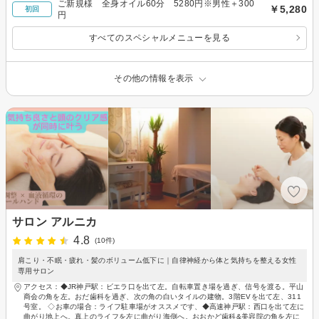
ご新規様 全身オイル60分 5280円※男性＋300
￥5,280
初回
円
すべてのスペシャルメニューを見る
その他の情報を表示
サロン アルニカ
4.8
(10件)
肩こり・不眠・疲れ・髪のボリューム低下に｜自律神経から体と気持ちを整える女性
専用サロン
アクセス：◆JR神戸駅：ビエラ口を出て左。自転車置き場を過ぎ、信号を渡る。平山
商会の角を左。おだ歯科を過ぎ、次の角の白いタイルの建物。3階EVを出て左、311
号室。 ◇お車の場合：ライフ駐車場がオススメです、◆高速神戸駅：西口を出て左に
曲がり地上へ。真上のライフを左に曲がり海側へ。おおかど歯科&美容院の角を左に