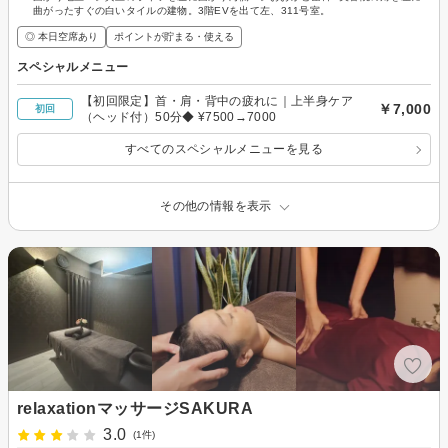
曲がったすぐの白いタイルの建物。3階EVを出て左、311号室。
◎ 本日空席あり
ポイントが貯まる・使える
スペシャルメニュー
【初回限定】首・肩・背中の疲れに｜上半身ケア
￥7,000
初回
（ヘッド付）50分◆ ¥7500→7000
すべてのスペシャルメニューを見る
その他の情報を表示
relaxationマッサージSAKURA
3.0
(1件)