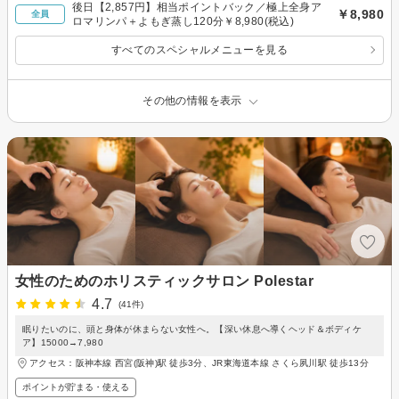
後日【2,857円】相当ポイントバック／極上全身ア
￥8,980
全員
ロマリンパ＋よもぎ蒸し120分￥8,980(税込)
すべてのスペシャルメニューを見る
その他の情報を表示
女性のためのホリスティックサロン Polestar
4.7
(41件)
眠りたいのに、頭と身体が休まらない女性へ。【深い休息へ導くヘッド＆ボディケ
ア】15000→7,980
アクセス：阪神本線 西宮(阪神)駅 徒歩3分、JR東海道本線 さくら夙川駅 徒歩13分
ポイントが貯まる・使える