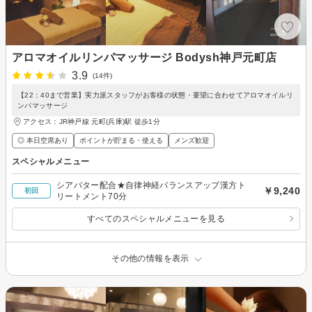
アロマオイルリンパマッサージ Bodysh神戸元町店
3.9
(14件)
【22：40まで営業】実力派スタッフがお客様の状態・要望に合わせてアロマオイルリ
ンパマッサージ
アクセス：JR神戸線 元町(兵庫)駅 徒歩1分
◎ 本日空席あり
ポイントが貯まる・使える
メンズ歓迎
スペシャルメニュー
シアバター配合★自律神経バランスアップ漢方ト
￥9,240
初回
リートメント70分
すべてのスペシャルメニューを見る
その他の情報を表示