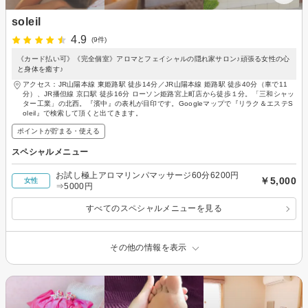
soleil
4.9
(9件)
《カード払い可》《完全個室》アロマとフェイシャルの隠れ家サロン♪頑張る女性の心
と身体を癒す♪
アクセス：JR山陽本線 東姫路駅 徒歩14分／JR山陽本線 姫路駅 徒歩40分（車で11
分）、JR播但線 京口駅 徒歩16分 ローソン姫路宮上町店から徒歩１分。「三和シャッ
ター工業」の北西。『濱中』の表札が目印です。Googleマップで『リラク＆エステS
oleil』で検索して頂くと出てきます。
ポイントが貯まる・使える
スペシャルメニュー
お試し極上アロマリンパマッサージ60分6200円
￥5,000
女性
⇒5000円
すべてのスペシャルメニューを見る
その他の情報を表示