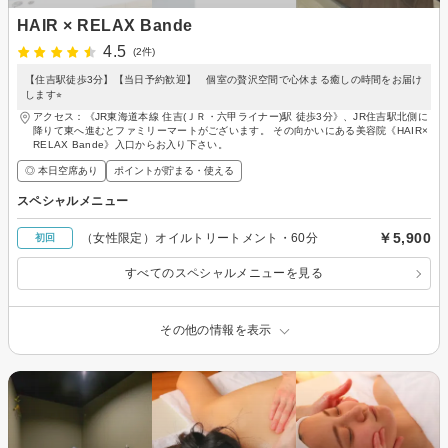
HAIR × RELAX Bande
4.5
(2件)
【住吉駅徒歩3分】【当日予約歓迎】 個室の贅沢空間で心休まる癒しの時間をお届け
します⭐︎
アクセス：《JR東海道本線 住吉(ＪＲ・六甲ライナー)駅 徒歩3分》、JR住吉駅北側に
降りて東へ進むとファミリーマートがございます。 その向かいにある美容院《HAIR×
RELAX Bande》入口からお入り下さい。
◎ 本日空席あり
ポイントが貯まる・使える
スペシャルメニュー
￥5,900
（女性限定）オイルトリートメント・60分
初回
すべてのスペシャルメニューを見る
その他の情報を表示