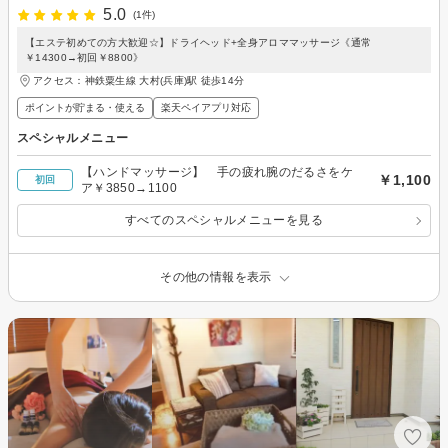
5.0
(1件)
【エステ初めての方大歓迎☆】ドライヘッド+全身アロママッサージ《通常
￥14300→初回￥8800》
アクセス：神鉄粟生線 大村(兵庫)駅 徒歩14分
ポイントが貯まる・使える
楽天ペイアプリ対応
スペシャルメニュー
【ハンドマッサージ】 手の疲れ腕のだるさをケ
￥1,100
初回
ア￥3850→1100
すべてのスペシャルメニューを見る
その他の情報を表示