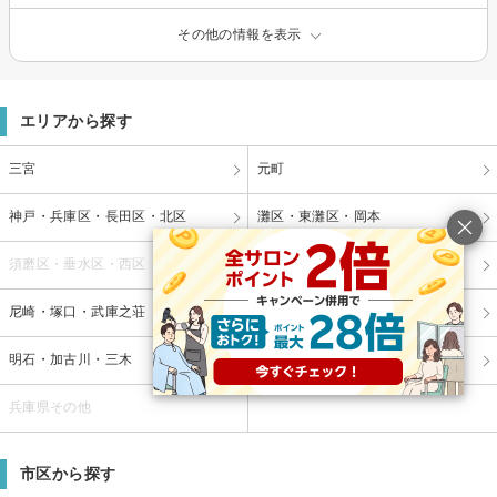
その他の情報を表示
エリアから探す
三宮
元町
神戸・兵庫区・長田区・北区
灘区・東灘区・岡本
須磨区・垂水区・西区
西宮・芦屋
尼崎・塚口・武庫之荘
宝塚・川西・伊丹・三田
明石・加古川・三木
姫路・播州赤穂
兵庫県その他
市区から探す