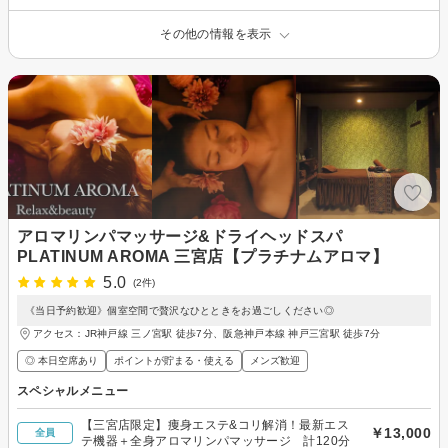
その他の情報を表示
アロマリンパマッサージ&ドライヘッドスパ
PLATINUM AROMA 三宮店【プラチナムアロマ】
5.0
(2件)
《当日予約歓迎》個室空間で贅沢なひとときをお過ごしください◎
アクセス：JR神戸線 三ノ宮駅 徒歩7分、阪急神戸本線 神戸三宮駅 徒歩7分
◎ 本日空席あり
ポイントが貯まる・使える
メンズ歓迎
スペシャルメニュー
【三宮店限定】痩身エステ&コリ解消！最新エス
￥13,000
全員
テ機器＋全身アロマリンパマッサージ 計120分