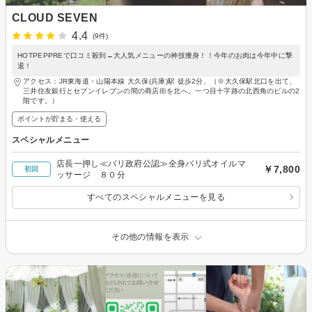
CLOUD SEVEN
4.4
(9件)
HOTPEPPREで口コミ殺到←大人気メニューの神技痩身！！今年のお肉は今年中に撃
退！
アクセス：JR東海道・山陽本線 大久保(兵庫)駅 徒歩2分、（※大久保駅北口を出て、
三井住友銀行とセブンイレブンの間の商店街を北へ。一つ目十字路の北西角のビルの2
階です。）
ポイントが貯まる・使える
スペシャルメニュー
店長一押し≪バリ政府公認≫全身バリ式オイルマ
￥7,800
初回
ッサージ ８０分
すべてのスペシャルメニューを見る
その他の情報を表示