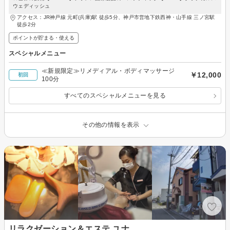
ウェディッシュ
アクセス：JR神戸線 元町(兵庫)駅 徒歩5分、神戸市営地下鉄西神・山手線 三ノ宮駅
徒歩2分
ポイントが貯まる・使える
スペシャルメニュー
≪新規限定≫リメディアル・ボディマッサージ
￥12,000
初回
100分
すべてのスペシャルメニューを見る
その他の情報を表示
リラクゼーション＆エステ ユナ