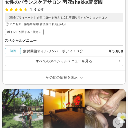
女性のバランスケアサロン 芍花shakka苦楽園
4.8
(2件)
《完全プライベート》姿勢で身体を整える女性専用リラクゼーションサロン
アクセス：阪急甲陽線 苦楽園口駅 徒歩4分
ポイントが貯まる・使える
スペシャルメニュー
￥5,600
疲労回復オイルリンパ ボディ７０分
初回
すべてのスペシャルメニューを見る
その他の情報を表示