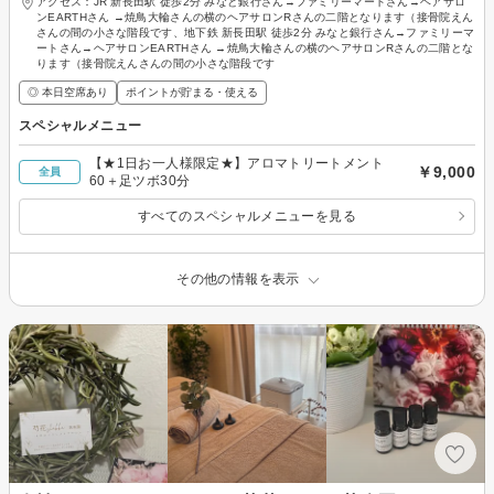
アクセス：JR 新長田駅 徒歩2分 みなと銀行さん→ファミリーマートさん→ヘアサロ
ンEARTHさん →焼鳥大輪さんの横のヘアサロンRさんの二階となります（接骨院えん
さんの間の小さな階段です、地下鉄 新長田駅 徒歩2分 みなと銀行さん→ファミリーマ
ートさん→ヘアサロンEARTHさん →焼鳥大輪さんの横のヘアサロンRさんの二階とな
ります（接骨院えんさんの間の小さな階段です
◎ 本日空席あり
ポイントが貯まる・使える
スペシャルメニュー
【★1日お一人様限定★】アロマトリートメント
￥9,000
全員
60＋足ツボ30分
すべてのスペシャルメニューを見る
その他の情報を表示