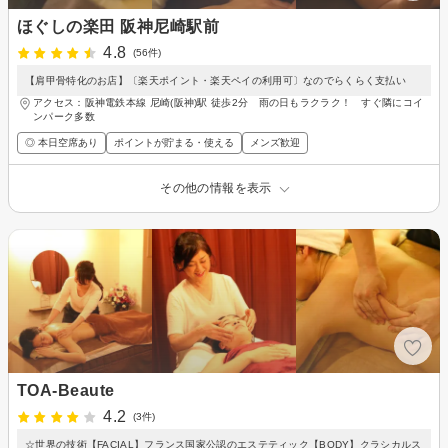
ほぐしの楽田 阪神尼崎駅前
4.8
(56件)
【肩甲骨特化のお店】〔楽天ポイント・楽天ペイの利用可〕なのでらくらく支払い
アクセス：阪神電鉄本線 尼崎(阪神)駅 徒歩2分 雨の日もラクラク！ すぐ隣にコイ
ンパーク多数
◎ 本日空席あり
ポイントが貯まる・使える
メンズ歓迎
その他の情報を表示
TOA‐Beaute
4.2
(3件)
☆世界の技術【FACIAL】フランス国家公認のエステティック【BODY】クラシカルス