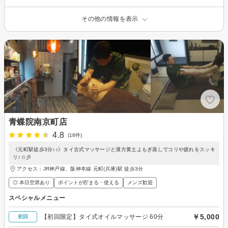
その他の情報を表示
青蝶院南京町店
4.8
(18件)
《元町駅徒歩3分♪♪》タイ古式マッサージと漢方黄土よもぎ蒸しでコリや疲れをスッキ
リ♪☆彡
アクセス：JR神戸線、阪神本線 元町(兵庫)駅 徒歩3分
◎ 本日空席あり
ポイントが貯まる・使える
メンズ歓迎
スペシャルメニュー
￥5,000
【初回限定】タイ式オイルマッサージ 60分
初回