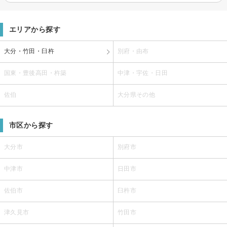
エリアから探す
大分・竹田・臼杵
別府・由布
国東・豊後高田・杵築
中津・宇佐・日田
佐伯
大分県その他
市区から探す
大分市
別府市
中津市
日田市
佐伯市
臼杵市
津久見市
竹田市