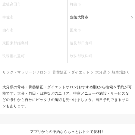
豊後高田市
杵築市
宇佐市
豊後大野市
由布市
国東市
東国東郡姫島村
速見郡日出町
玖珠郡九重町
玖珠郡玖珠町
リラク・マッサージサロン
骨盤矯正・ダイエット
大分県
駐車場あり
大分県の
骨格・骨盤矯正・ダイエット
サロン(おすすめ順)から検索＆予約が可
能です。大分・竹田・臼杵などのエリア、得意メニューや施設・サービスな
どの条件から自分にピッタリの施術を見つけましょう。当日予約できるサロ
ンもあります。
アプリからの予約ならもっとおトクで便利！