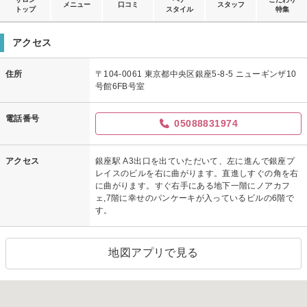
メニュー
口コミ
スタッフ
トップ
スタイル
特集
アクセス
住所
〒104-0061 東京都中央区銀座5-8-5 ニューギンザ10
号館6FB号室
電話番号
05088831974
アクセス
銀座駅 A3出口を出ていただいて、左に進んで銀座プ
レイスのビルを右に曲がります。直進しすぐの角を右
に曲がります。すぐ右手にある地下一階にノアカフ
ェ,7階に幸せのパンケーキが入っているビルの6階で
す。
地図アプリで見る