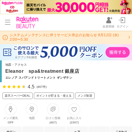
会員登録
ログイン
システムメンテナンスに伴うサービス停止のお知らせ 8月12日 (水)
2:00〜5:30
地図・アクセス
Eleanor spa&treatment 銀座店
エレノア スパアンドトリートメント ギンザテン
4.5
(467件)
楽天スーパーDEAL
ポイントが貯まる・使える
メンズ歓迎
メンズ優先
地図
口コミ投稿
お気に入り
OFF
(467)
(1507)
サロン
ヘア
こだわり