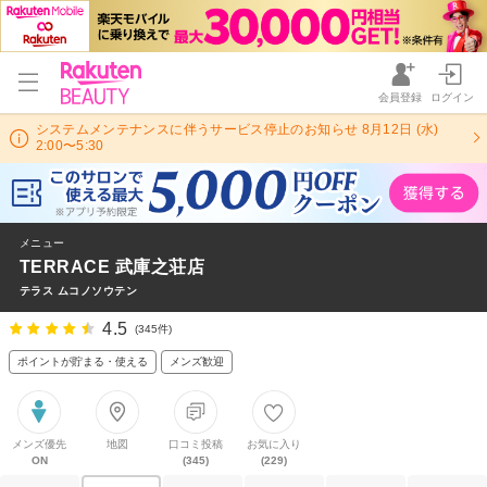
会員登録
ログイン
システムメンテナンスに伴うサービス停止のお知らせ 8月12日 (水)
2:00〜5:30
メニュー
TERRACE 武庫之荘店
テラス ムコノソウテン
4.5
(345件)
ポイントが貯まる・使える
メンズ歓迎
メンズ優先
地図
口コミ投稿
お気に入り
ON
(345)
(229)