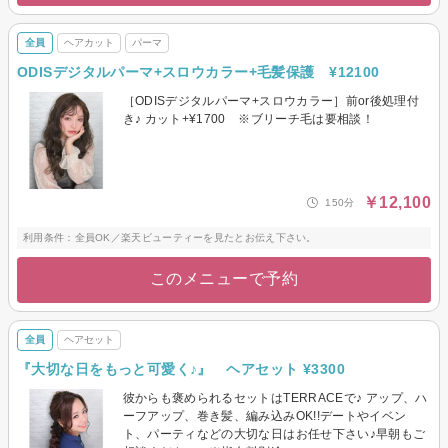
全員
ヘアカット
パーマ
ODISデジタルパーマ+スロウカラー+毛髪保護 ¥12100
［ODISデジタルパーマ+スロウカラー］前or後処理付
き♪ カット+¥1700 ※ブリーチ毛は要相談！
￥12,100
150分
利用条件：全員OK／楽天ビューティーを見たとお伝え下さい。
このメニューで予約
全員
ヘアセット
『大切な日をもっと可愛く♪』 ヘアセット ¥3300
彼からも褒められるセットはTERRACEで♪ アップ、ハ
ーフアップ、巻き髪、編み込みOK!!デートやイベン
ト、パーティなどの大切な日はお任せ下さい♪早朝もご