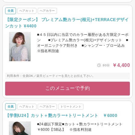
全員
ヘアカット
ヘアカラー
【限定クーポン】 プレミアム艶カラー(根元)+TERRACEデザイ
ンカット ¥4400
■４５日以内に当店でのカラー履歴がある方限定クーポ
ン ■プレミアム艶カラー(根元)+デザインカット ■
オーガニックケア剤付き ■シャンプー・ブロー込み
※指名料別途
￥4,400
90分
利用条件：全員OK／楽天ビューティーを見たとお伝え下さい。
このメニューで予約
全員
ヘアカット
ヘアカラー
トリートメント
【学割U24】カット＋艶カラー+トリートメント ￥6000
■24歳以下限定■カット＋艶カラー+トリートメント
￥6000【SB込】 ※指名料別途