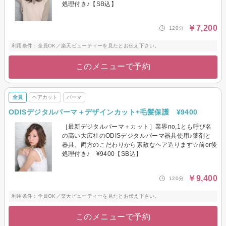
処理付き♪【SB込】
￥7,200
120分
利用条件：全員OK／楽天ビューティーを見たとお伝え下さい。
このメニューで予約
全員
ヘアカット
パーマ
ODISデジタルパーマ＋デザインカット+毛髪保護 ¥9400
［最新デジタルパーマ＋カット］業界no,1とも呼び名
の高い大広社のODISデジタルパーマ器具使用♪薬剤と
器具、両方のこだわりから素敵なヘア造ります☆前or後
処理付き♪ ¥9400【SB込】
￥9,400
120分
利用条件：全員OK／楽天ビューティーを見たとお伝え下さい。
このメニューで予約