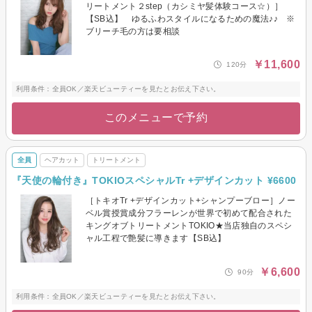
リートメント２step（カシミヤ髪体験コース☆）］
【SB込】 ゆるふわスタイルになるための魔法♪♪ ※
ブリーチ毛の方は要相談
￥11,600
120分
利用条件：全員OK／楽天ビューティーを見たとお伝え下さい。
このメニューで予約
全員
ヘアカット
トリートメント
『天使の輪付き』TOKIOスペシャルTr +デザインカット ¥6600
［トキオTr +デザインカット+シャンプーブロー］ノー
ベル賞授賞成分フラーレンが世界で初めて配合された
キングオブトリートメントTOKIO★当店独自のスペシ
ャル工程で艶髪に導きます【SB込】
￥6,600
90分
利用条件：全員OK／楽天ビューティーを見たとお伝え下さい。