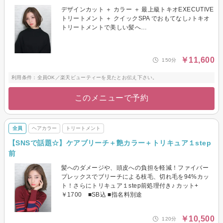
デザインカット ＋ カラー ＋ 最上級トキオEXECUTIVE
トリートメント ＋ クイックSPA でおもてなし♪トキオ
トリートメントで美しい髪へ…
￥11,600
150分
利用条件：全員OK／楽天ビューティーを見たとお伝え下さい。
このメニューで予約
全員
ヘアカラー
トリートメント
【SNSで話題☆】ケアブリーチ＋艶カラー＋トリキュア１step
前
髪へのダメージや、頭皮への負担を軽減！ファイバー
プレックスでブリーチによる枝毛、切れ毛を94%カッ
ト！さらにトリキュア１step前処理付き♪ カット+
￥1700 ■SB込 ■指名料別途
￥10,500
120分