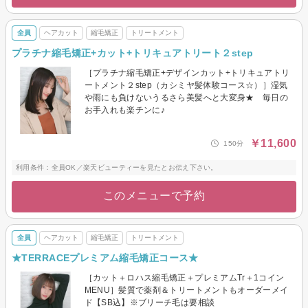
全員
ヘアカット
縮毛矯正
トリートメント
プラチナ縮毛矯正+カット+トリキュアトリート２step
［プラチナ縮毛矯正+デザインカット+トリキュアトリ
ートメント２step（カシミヤ髪体験コース☆）］湿気
や雨にも負けないうるさら美髪へと大変身★ 毎日の
お手入れも楽チンに♪
￥11,600
150分
利用条件：全員OK／楽天ビューティーを見たとお伝え下さい。
このメニューで予約
全員
ヘアカット
縮毛矯正
トリートメント
★TERRACEプレミアム縮毛矯正コース★
［カット＋ロハス縮毛矯正＋プレミアムTr＋1コイン
MENU］髪質で薬剤＆トリートメントもオーダーメイ
ド【SB込】※ブリーチ毛は要相談