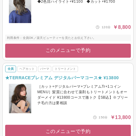
◆2色目ハイライト+¥1100 ◆カット+¥1700
￥8,800
120分
利用条件：全員OK／楽天ビューティーを見たとお伝え下さい。
このメニューで予約
全員
ヘアカット
パーマ
トリートメント
★TERRACEプレミアム デジタルパーマコース★ ¥13800
［カット+デジタルパーマ+プレミアムTr+1コイン
MENU］髪質に合わせて薬剤もトリートメントもオー
ダーメイド ¥13800コースで激トク【SB込】※ブリー
チ毛の方は要相談
￥13,800
150分
このメニューで予約