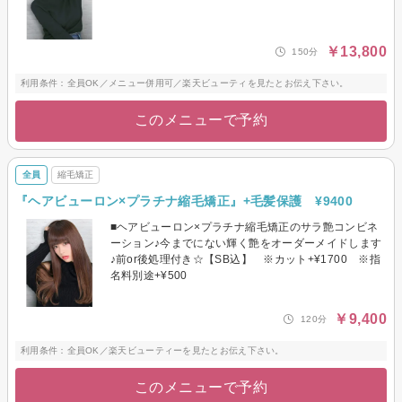
￥13,800
150分
利用条件：全員OK／メニュー併用可／楽天ビューティを見たとお伝え下さい。
このメニューで予約
全員
縮毛矯正
『ヘアビューロン×プラチナ縮毛矯正』+毛髪保護 ¥9400
■ヘアビューロン×プラチナ縮毛矯正のサラ艶コンビネ
ーション♪今までにない輝く艶をオーダーメイドします
♪前or後処理付き☆【SB込】 ※カット+¥1700 ※指
名料別途+¥500
￥9,400
120分
利用条件：全員OK／楽天ビューティーを見たとお伝え下さい。
このメニューで予約