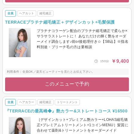
全員
ヘアカット
縮毛矯正
TERRACEプラチナ縮毛矯正＋デザインカット+毛髪保護
プラチナコラーゲン配合のプラチナ縮毛矯正で柔らか×
サラサラストレートに！ あなただけの輝く艶をオーダ
ーメイド調合します♪前or後処理付き☆【SB込】※指名
料別途・ブリーチ毛の方は要相談
￥9,400
150分
利用条件：全員OK／楽天ビューティーを見たとお伝え下さい。
このメニューで予約
全員
ヘアカラー
縮毛矯正
トリートメント
『TERRACEの最高峰◆』艶カラー&ストレートコース ¥16500
［デザインカット+プレミアム艶カラー+LOHAS縮毛矯
正+プレミアムトリートメント+1コインMENU］髪質に
合わせて薬剤&トリートメントをオーダーメイド