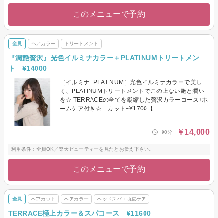
このメニューで予約
全員
ヘアカラー
トリートメント
『潤艶贅沢』光色イルミナカラー＋PLATINUMトリートメン
ト ¥14000
［イルミナ+PLATINUM］光色イルミナカラーで美し
く、PLATINUMトリートメントでこの上ない艶と潤い
を☆ TERRACEの全てを凝縮した贅沢カラーコース♪ホ
ームケア付き☆ カット+¥1700【
￥14,000
90分
利用条件：全員OK／楽天ビューティーを見たとお伝え下さい。
このメニューで予約
全員
ヘアカット
ヘアカラー
ヘッドスパ・頭皮ケア
TERRACE極上カラー＆スパコース ¥11600