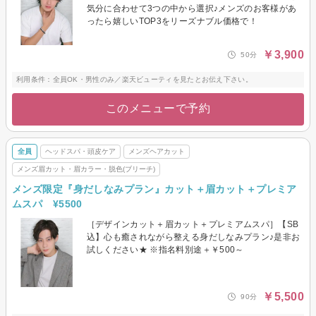
気分に合わせて3つの中から選択♪メンズのお客様があ
ったら嬉しいTOP3をリーズナブル価格で！
￥3,900
50分
利用条件：全員OK・男性のみ／楽天ビューティを見たとお伝え下さい。
このメニューで予約
全員
ヘッドスパ・頭皮ケア
メンズヘアカット
メンズ眉カット・眉カラー・脱色(ブリーチ)
メンズ限定『身だしなみプラン』カット＋眉カット＋プレミア
ムスパ ¥5500
［デザインカット＋眉カット＋プレミアムスパ］【SB
込】心も癒されながら整える身だしなみプラン♪是非お
試しください★ ※指名料別途＋￥500～
￥5,500
90分