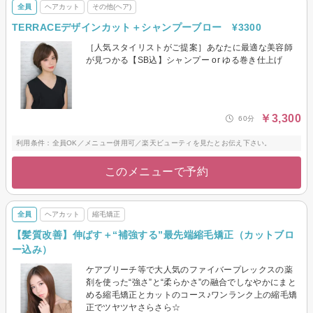
全員
ヘアカット
その他(ヘア)
TERRACEデザインカット＋シャンプーブロー ¥3300
［人気スタイリストがご提案］あなたに最適な美容師
が見つかる【SB込】シャンプー or ゆる巻き仕上げ
￥3,300
60分
利用条件：全員OK／メニュー併用可／楽天ビューティを見たとお伝え下さい。
このメニューで予約
全員
ヘアカット
縮毛矯正
【髪質改善】伸ばす＋“補強する”最先端縮毛矯正（カットブロ
ー込み）
ケアブリーチ等で大人気のファイバープレックスの薬
剤を使った“強さ”と“柔らかさ”の融合でしなやかにまと
める縮毛矯正とカットのコース♪ワンランク上の縮毛矯
正でツヤツヤさらさら☆