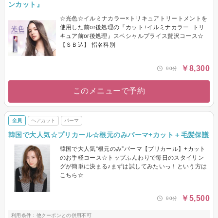
ンカット』
☆光色☆イルミナカラー×トリキュアトリートメントを
使用した前or後処理の『カット+イルミナカラー+トリ
キュア前or後処理』スペシャルプライス贅沢コース☆
【ＳＢ込】 指名料別
￥8,300
90分
このメニューで予約
全員
ヘアカット
パーマ
韓国で大人気☆プリカール☆根元のみパーマ+カット＋毛髪保護
韓国で大人気“根元のみ”パーマ【プリカール】+カット
のお手軽コース☆トップふんわりで毎日のスタイリン
グが簡単に決まる♪まずは試してみたいっ！という方は
こちら☆
￥5,500
90分
利用条件：他クーポンとの併用不可