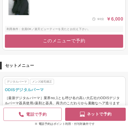
￥6,000
90分
利用条件：全員OK／楽天ビューティーを見たとお伝え下さい。
このメニューで予約
セットメニュー
デジタルパーマ
メンズ縮毛矯正
ODISデジタルパーマ
［最新デジタルパーマ］業界no,1とも呼び名の高い大広社のODISデジタ
ルパーマ器具使用♪薬剤と器具、両方のこだわりから素敵なヘア造ります
【SB込】
ネットで予約
電話で予約
￥7,700
120分
電話予約はポイント利用・付与対象外です
このメニューで予約