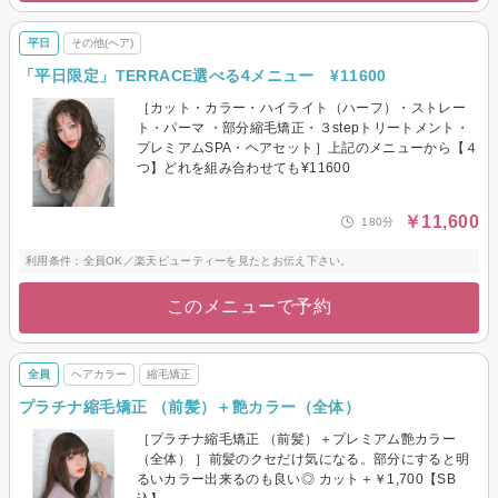
平日
その他(ヘア)
「平日限定」TERRACE選べる4メニュー ¥11600
［カット・カラー・ハイライト（ハーフ）・ストレー
ト・パーマ ・部分縮毛矯正・３stepトリートメント・
プレミアムSPA・ヘアセット］上記のメニューから【４
つ】どれを組み合わせても¥11600
￥11,600
180分
利用条件：全員OK／楽天ビューティーを見たとお伝え下さい。
このメニューで予約
全員
ヘアカラー
縮毛矯正
プラチナ縮毛矯正 （前髪）＋艶カラー（全体）
［プラチナ縮毛矯正 （前髪）＋プレミアム艶カラー
（全体） ］前髪のクセだけ気になる。部分にすると明
るいカラー出来るのも良い◎ カット＋￥1,700【SB