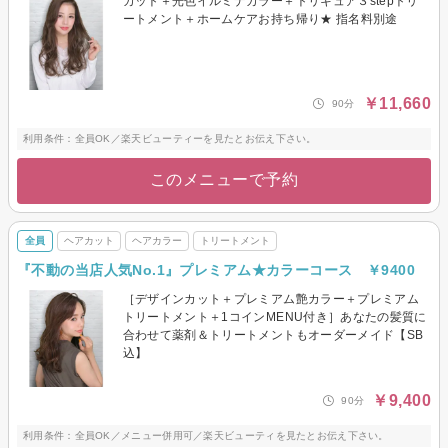
カット＋光色イルミナカラー＋トリキュア３stepトリ
ートメント＋ホームケアお持ち帰り★ 指名料別途
￥11,660
90分
利用条件：全員OK／楽天ビューティーを見たとお伝え下さい。
このメニューで予約
全員
ヘアカット
ヘアカラー
トリートメント
『不動の当店人気No.1』プレミアム★カラーコース ￥9400
［デザインカット＋プレミアム艶カラー＋プレミアム
トリートメント＋1コインMENU付き］あなたの髪質に
合わせて薬剤＆トリートメントもオーダーメイド【SB
込】
￥9,400
90分
利用条件：全員OK／メニュー併用可／楽天ビューティを見たとお伝え下さい。