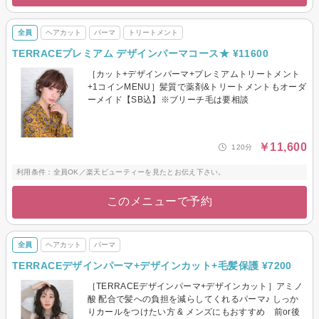
全員
ヘアカット
パーマ
トリートメント
TERRACEプレミアム デザインパーマコース★ ¥11600
［カット+デザインパーマ+プレミアムトリートメント
+1コインMENU］髪質で薬剤&トリートメントもオーダ
ーメイド【SB込】※ブリーチ毛は要相談
￥11,600
120分
利用条件：全員OK／楽天ビューティーを見たとお伝え下さい。
このメニューで予約
全員
ヘアカット
パーマ
TERRACEデザインパーマ+デザインカット+毛髪保護 ¥7200
［TERRACEデザインパーマ+デザインカット］アミノ
酸 配合で髪への負担を減らしてくれるパーマ♪ しっか
りカールをつけたい方 & メンズにもおすすめ 前or後