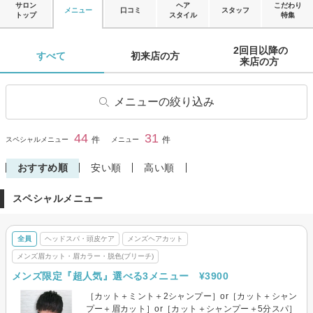
サロン
ヘア
こだわり
メニュー
口コミ
スタッフ
トップ
スタイル
特集
2回目以降の

すべて 
初来店の方 
来店の方 
メニューの絞り込み
ヘアカット
前髪カット
44
31
閉じる
件
件
スペシャルメニュー
メニュー
ヘアカラー
リタッチカラー
おすすめ順
安い順
高い順
ヘアマニキュア
パーマ
スペシャルメニュー
デジタルパーマ
縮毛矯正
ストレートパーマ
トリートメント
全員
ヘッドスパ・頭皮ケア
メンズヘアカット
ヘッドスパ・頭皮ケア
ヘアセット
メンズ眉カット・眉カラー・脱色(ブリーチ)
その他(ヘア)
メンズヘアカット
メンズ限定『超人気』選べる3メニュー ¥3900
メンズ縮毛矯正
メンズ眉カット・眉カラー・
［カット＋ミント＋2シャンプー］or［カット＋シャン
脱色(ブリーチ)
プー＋眉カット］or［カット＋シャンプー＋5分スパ］