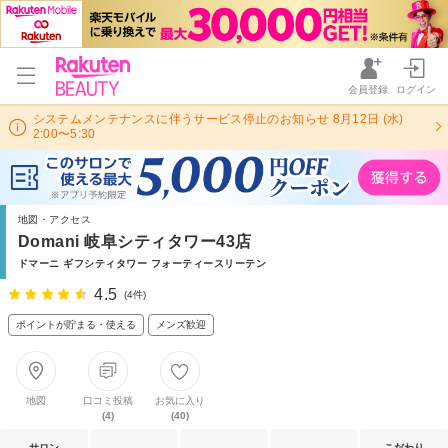
会員登録
ログイン
システムメンテナンスに伴うサービス停止のお知らせ 8月12日 (水)
2:00〜5:30
地図・アクセス
Domani 岐阜シティタワー43店
ドマーニ ギフシティタワー フォーティースリーテン
4.5
(4件)
ポイントが貯まる・使える
メンズ歓迎
地図
口コミ投稿
お気に入り
(4)
(40)
サロン
こだわり