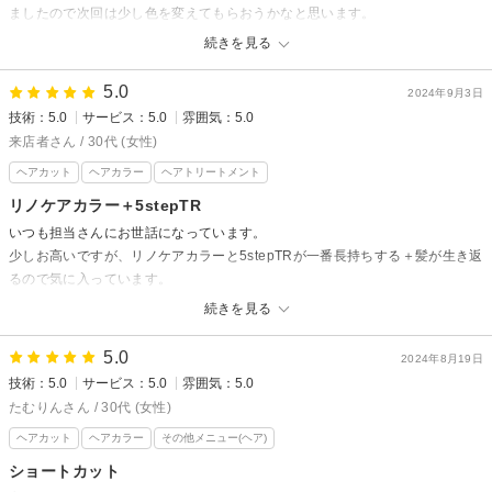
ましたので次回は少し色を変えてもらおうかなと思います。
続きを見る
半個室 rire hair 香椎店からの返信
来店者さん様
5.0
2024年9月3日
先日もお暑い中ご来店いただきありがとうございました。
技術：5.0
サービス：5.0
雰囲気：5.0
この度も素敵な口コミもありがとうございます。
来店者さん / 30代 (女性)
数か月振りの当店でのヘアカラーでしたが、少し黒みを感じるとの事でし
ヘアカット
ヘアカラー
ヘアトリートメント
たので、次回は毛先の方も色味を合わせるメニューにされると色味も変化
リノケアカラー＋5stepTR
して、ご希望に沿うことができるかと思います。
いつも担当さんにお世話になっています。
次回はもっと満足して頂けるよう努力して参ります。
少しお高いですが、リノケアカラーと5stepTRが一番長持ちする＋髪が生き返
またのご来店心よりお待ちしております。
るので気に入っています。
続きを見る
毎回状況を丁寧に確認してくださり、今回はカットから前髪カットに変更し
ていただきました。
5.0
また、こちらの都合で退店時間を早めたいと無茶なお願いをしてしまいまし
2024年8月19日
たが対応いただきありがとうございました。プロを感じました…
技術：5.0
サービス：5.0
雰囲気：5.0
たむりんさん / 30代 (女性)
これからもよろしくお願いいたします。
ヘアカット
ヘアカラー
その他メニュー(ヘア)
半個室 rire hair 香椎店からの返信
ショートカット
いつもスーリール香椎店をご利用頂きありがとうございます。