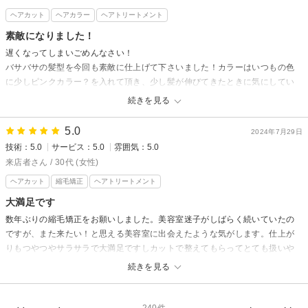
間に他美容室も行きましたが納得いかず…
ヘアカット
ヘアカラー
ヘアトリートメント
改めてこれからも宜しくお願い致します。とっても丁寧な施術ありがとうご
素敵になりました！
ざいました♪
遅くなってしまいごめんなさい！
半個室 rire hair 香椎店からの返信
バサバサの髪型を今回も素敵に仕上げて下さいました！カラーはいつもの色
に少しピンクカラー？を入れて頂き、少し髪が伸びてきたときに気にしてい
あき様
た白髪も余り目立たなく、いつもより色味も軽やかになって、とってもよか
先日はお暑い中ご来店いただきありがとうございました。
続きを見る
ったです！ヘアが素敵だと暑い日もどこかへお出かけしたくなりますね！い
素敵な口コミもありがとうございます。
つも満足しかありません。ありがとうございます！またお伺いします、宜し
5.0
今回もしっかりオーダーをして頂けて、私も施術がスムーズに行き、縮毛
2024年7月29日
くお願いします。
矯正にカラーで満足してくださり、私も大変嬉しく思います。
技術：5.0
サービス：5.0
雰囲気：5.0
その後やりづらいところなどございませんか？
来店者さん / 30代 (女性)
半個室 rire hair 香椎店からの返信
何かございましたら何なりとお申し付けください。
ヘアカット
縮毛矯正
ヘアトリートメント
ハナブー様
次回は1ヵ月後カラーメインで満足して頂けるよう努力して参ります。
先日はお暑い中ご来店いただきありがとうございました。
大満足です
またのご来店心よりお待ちしております
数年ぶりの縮毛矯正をお願いしました。美容室迷子がしばらく続いていたの
いつも素敵な口コミもありがとうございます。
ですが、また来たい！と思える美容室に出会えたような気がします。仕上が
今回はいつもと色味を変えてみたので、今回の色味も気に入って頂けて大
りもつやつやサラサラで大満足ですしカットで整えてもらってとても扱いや
変嬉しく思います。
すくなりました。担当してくださった美容師さんとお話するのも楽しくて、
その後やりづらいところなどございませんか？
続きを見る
とても息抜きになりました(^^)是非またお願いしたいと思います！ありがとう
何かありましら。何なりとお申し付けください。
ございました！
今回も艶とサラサラ感を実感して頂けていたので、次回も満足して頂ける
よう努力して参ります。