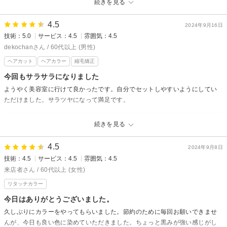
続きを見る
半個室 rire hair 香椎店からの返信
4.5
2024年9月16日
あっしーさん様
技術：5.0
サービス：4.5
雰囲気：4.5
先日はスーリール香椎店に御来店頂きありがとうございました。
dekochanさん / 60代以上 (男性)
とっても嬉しい口コミを頂き励みになります♪
ヘアカット
ヘアカラー
縮毛矯正
さっぱりとした涼しげなヘアスタイル、お似合いでしたね(^-^)
気に入っていただき良かったです。
今回もサラサラになりました
ようやく美容室に行けて良かったです。自分でセットしやすいようにしてい
また似合うヘアスタイルをしっかりご提案させて頂きますね。
ただけました。サラツヤになって満足です。
次回の御来店も心よりお待ちいたしております。
半個室 rire hair 香椎店からの返信
続きを見る
dekochan様
4.5
先日はお暑い中ご来店いただきありがとうございました。
2024年9月8日
技術：4.5
サービス：4.5
雰囲気：4.5
素敵な口コミもありがとうございます。
来店者さん / 60代以上 (女性)
今回はいつもより少し周期に空きがございましたが、今回のヘアスタイル
も気に入っていただけて大変嬉しく思います。
リタッチカラー
その後やりづらいところなどございませんか？
今日はありがとうございました。
何かございましたら何なりとお申し付けください。
久しぶりにカラーをやってもらいました。節約のために毎回お願いできませ
次回も満足して頂けるよう努力してまいります。
んが、今日も良い色に染めていただきました。ちょっと黒みが強い感じがし
またのご来店心よりお待ちしております。