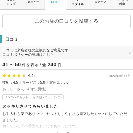
メニュー
口コミ
スタッフ
トップ
スタイル
特集
このお店の口コミを投稿する
口コミ
口コミは来店者様の主観的なご意見です
口コミポリシーの詳細はこちら
41
50
240
〜
件を表示 / 全
件
4.5
2024年9月17日
技術：4.5
サービス：5.0
雰囲気：5.0
あっしーさん / 40代 (男性)
メンズヘアカット
その他メニュー(ヘア)
スッキリさせてもらいました
お手入れも楽でありつつ、セットもしやすさも両立したカットにしていただ
きました。
切っている間の雰囲気もとても良かったです。
また、お願いしたいです。