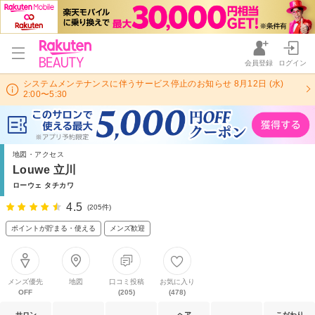
会員登録
ログイン
システムメンテナンスに伴うサービス停止のお知らせ 8月12日 (水)
2:00〜5:30
地図・アクセス
Louwe 立川
ローウェ タチカワ
4.5
(205件)
ポイントが貯まる・使える
メンズ歓迎
メンズ優先
地図
口コミ投稿
お気に入り
OFF
(205)
(478)
サロン
ヘア
こだわり