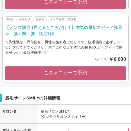
このメニューで予約
脱毛・ムダ毛処理
顔脱毛
メンズ脱毛・髭脱毛
【メンズ脱毛!!見えるところだけ！】本気の最新スピード脱毛
☆ 脇＋腕＋脚 脱毛1回
☆男性限定！掃部指名 男性の施術者になります。脱毛箇所は必ずシェー
ビングしてきてください。来年にそなえて本気の脱毛!!スピーディーで痛
みが少ない最新機械使用!!
￥6,000
60分
このメニューで予約
脱毛サロンSMILYの詳細情報
サロン名
脱毛サロンSMILY
(ダツモウサロンスマイリー)
電話・ネット予約