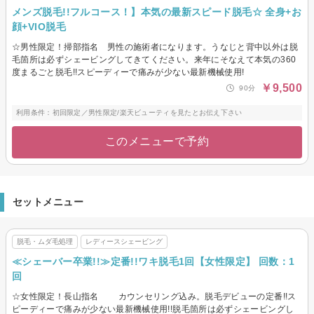
メンズ脱毛!!フルコース！】本気の最新スピード脱毛☆ 全身+お
顔+VIO脱毛
☆男性限定！掃部指名 男性の施術者になります。うなじと背中以外は脱
毛箇所は必ずシェービングしてきてください。来年にそなえて本気の360
度まるごと脱毛!!スピーディーで痛みが少ない最新機械使用!
￥9,500
90分
利用条件：初回限定／男性限定/楽天ビューティを見たとお伝え下さい
このメニューで予約
セットメニュー
脱毛・ムダ毛処理
レディースシェービング
≪シェーバー卒業!!≫定番!!ワキ脱毛1回【女性限定】 回数：1
回
☆女性限定！長山指名 カウンセリング込み。脱毛デビューの定番!!ス
ピーディーで痛みが少ない最新機械使用!!脱毛箇所は必ずシェービングし