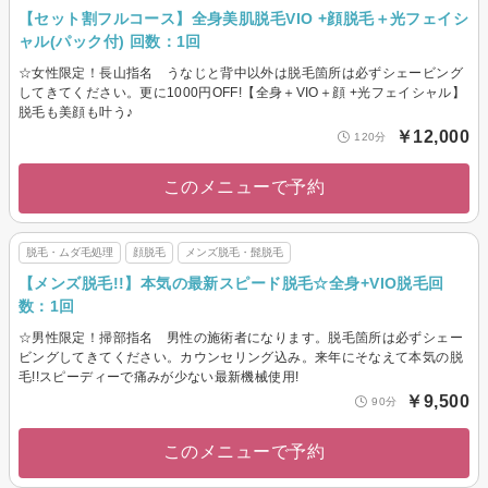
【セット割フルコース】全身美肌脱毛VIO +顔脱毛＋光フェイシ
ャル(パック付) 回数：1回
☆女性限定！長山指名 うなじと背中以外は脱毛箇所は必ずシェービング
してきてください。更に1000円OFF!【全身＋VIO＋顔 +光フェイシャル】
脱毛も美顔も叶う♪
￥12,000
120分
このメニューで予約
脱毛・ムダ毛処理
顔脱毛
メンズ脱毛・髭脱毛
【メンズ脱毛!!】本気の最新スピード脱毛☆全身+VIO脱毛回
数：1回
☆男性限定！掃部指名 男性の施術者になります。脱毛箇所は必ずシェー
ビングしてきてください。カウンセリング込み。来年にそなえて本気の脱
毛!!スピーディーで痛みが少ない最新機械使用!
￥9,500
90分
このメニューで予約