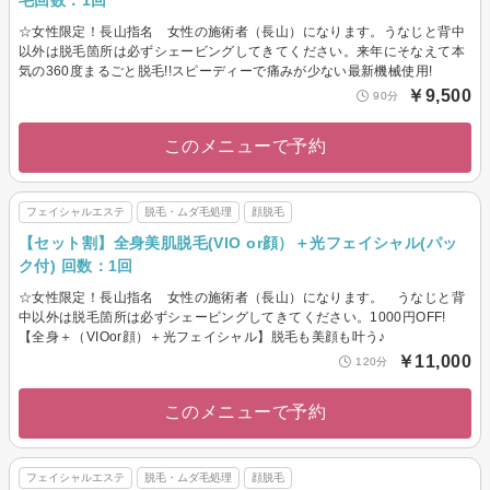
☆女性限定！長山指名 女性の施術者（長山）になります。うなじと背中
以外は脱毛箇所は必ずシェービングしてきてください。来年にそなえて本
気の360度まるごと脱毛!!スピーディーで痛みが少ない最新機械使用!
￥9,500
90分
このメニューで予約
フェイシャルエステ
脱毛・ムダ毛処理
顔脱毛
【セット割】全身美肌脱毛(VIO or顔）＋光フェイシャル(パッ
ク付) 回数：1回
☆女性限定！長山指名 女性の施術者（長山）になります。 うなじと背
中以外は脱毛箇所は必ずシェービングしてきてください。1000円OFF!
【全身＋（VIOor顔）＋光フェイシャル】脱毛も美顔も叶う♪
￥11,000
120分
このメニューで予約
フェイシャルエステ
脱毛・ムダ毛処理
顔脱毛