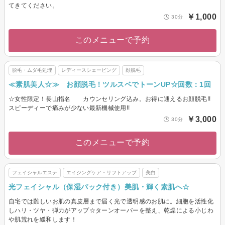
てきてください。
￥1,000
30分
このメニューで予約
脱毛・ムダ毛処理
レディースシェービング
顔脱毛
≪素肌美人☆≫ お顔脱毛！ツルスベでトーンUP☆回数：1回
☆女性限定！長山指名 カウンセリング込み。お得に通えるお顔脱毛!!
スピーディーで痛みが少ない最新機械使用!!
￥3,000
30分
このメニューで予約
フェイシャルエステ
エイジングケア・リフトアップ
美白
光フェイシャル（保湿パック付き）美肌・輝く素肌へ☆
自宅では難しいお肌の真皮層まで届く光で透明感のお肌に。細胞を活性化
しハリ・ツヤ・弾力がアップ☆ターンオーバーを整え、乾燥による小じわ
や肌荒れを緩和します！