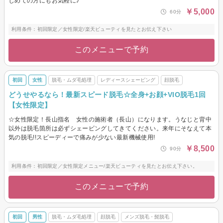
じめての方にもお気軽に♪
￥5,000
60分
利用条件：初回限定／女性限定/楽天ビューティを見たとお伝え下さい
このメニューで予約
初回
女性
脱毛・ムダ毛処理
レディースシェービング
顔脱毛
どうせやるなら！最新スピード脱毛☆全身+お顔+VIO脱毛1回
【女性限定】
☆女性限定！長山指名 女性の施術者（長山）になります。うなじと背中
以外は脱毛箇所は必ずシェービングしてきてください。来年にそなえて本
気の脱毛!!スピーディーで痛みが少ない最新機械使用!
￥8,500
90分
利用条件：初回限定／女性限定メニュー/楽天ビューティを見たとお伝え下さい。
このメニューで予約
初回
男性
脱毛・ムダ毛処理
顔脱毛
メンズ脱毛・髭脱毛