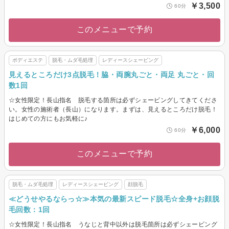
￥3,500
60分
このメニューで予約
ボディエステ
脱毛・ムダ毛処理
レディースシェービング
見えるところだけ3点脱毛！脇・両腕丸ごと・両足 丸ごと・回
数1回
☆女性限定！長山指名 脱毛する箇所は必ずシェービングしてきてくださ
い。女性の施術者（長山）になります。まずは、見えるところだけ脱毛！
はじめての方にもお気軽に♪
￥6,000
60分
このメニューで予約
脱毛・ムダ毛処理
レディースシェービング
顔脱毛
≪どうせやるならっ☆≫本気の最新スピード脱毛☆全身+お顔脱
毛回数：1回
☆女性限定！長山指名 うなじと背中以外は脱毛箇所は必ずシェービング