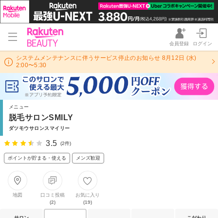
会員登録
ログイン
システムメンテナンスに伴うサービス停止のお知らせ 8月12日 (水)
2:00〜5:30
メニュー
脱毛サロンSMILY
ダツモウサロンスマイリー
3.5
(2件)
ポイントが貯まる・使える
メンズ歓迎
地図
口コミ投稿
お気に入り
(2)
(19)
サロン
こだわり