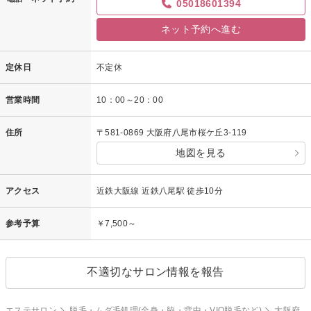
05018601394
ネット予約へ進む
定休日
不定休
営業時間
10：00～20：00
住所
〒581-0869 大阪府八尾市桜ケ丘3-119
地図を見る
アクセス
近鉄大阪線 近鉄八尾駅 徒歩10分
参考予算
￥7,500～
不適切なサロン情報を報告
エステサロン
脱毛・ムダ毛処理(全身・脇・背中・VIO脱毛など)
大阪府