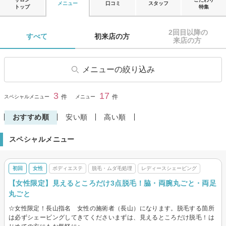
メニュー
口コミ
スタッフ
トップ
特集
2回目以降の

すべて 
初来店の方 
来店の方 
メニューの絞り込み
フェイシャルエステ
美白
3
17
閉じる
件
件
スペシャルメニュー
メニュー
エイジングケア・リフトアッ
ボディエステ
プ
おすすめ順
安い順
高い順
脱毛・ムダ毛処理
顔脱毛
スペシャルメニュー
レディースシェービング
メンズ脱毛・髭脱毛
初回
女性
ボディエステ
脱毛・ムダ毛処理
レディースシェービング
【女性限定】見えるところだけ3点脱毛！脇・両腕丸ごと・両足
丸ごと
☆女性限定！長山指名 女性の施術者（長山）になります。脱毛する箇所
は必ずシェービングしてきてくださいまずは、見えるところだけ脱毛！は