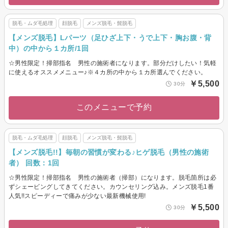
脱毛・ムダ毛処理
顔脱毛
メンズ脱毛・髭脱毛
【メンズ脱毛】Lパーツ（足ひざ上下・うで上下・胸お腹・背
中）の中から１カ所/1回
☆男性限定！掃部指名 男性の施術者になります。部分だけしたい！気軽
に使えるオススメメニュー♪※４カ所の中から１カ所選んでください。
￥5,500
30分
このメニューで予約
脱毛・ムダ毛処理
顔脱毛
メンズ脱毛・髭脱毛
【メンズ脱毛!!】毎朝の習慣が変わる♪ヒゲ脱毛（男性の施術
者） 回数：1回
☆男性限定！掃部指名 男性の施術者（掃部）になります。脱毛箇所は必
ずシェービングしてきてください。カウンセリング込み。メンズ脱毛1番
人気!!スピーディーで痛みが少ない最新機械使用!
￥5,500
30分