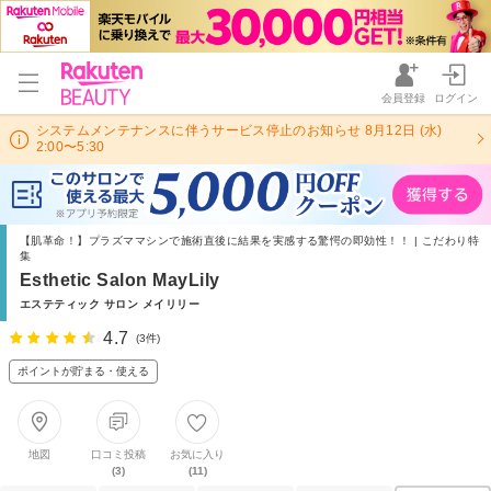
会員登録
ログイン
システムメンテナンスに伴うサービス停止のお知らせ 8月12日 (水)
2:00〜5:30
【肌革命！】プラズママシンで施術直後に結果を実感する驚愕の即効性！！ | こだわり特
集
Esthetic Salon MayLily
エステティック サロン メイリリー
4.7
(3件)
ポイントが貯まる・使える
地図
口コミ投稿
お気に入り
(3)
(11)