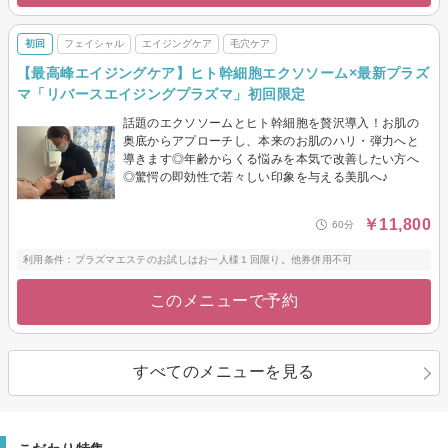
初回
フェイシャル
エイジングケア
毛穴ケア
【最高峰エイジングケア】ヒト幹細胞エクソソーム×最新プラズ
マ「リバースエイジングプラズマ」初回限定
話題のエクソソームとヒト幹細胞を贅沢導入！お肌の
奥底からアプローチし、本来のお肌のハリ・弾力へと
導きます◎年齢からくる悩みを本気で改善したい方へ
◎驚愕の即効性で若々しい印象を与える美肌へ♪
￥11,800
60分
利用条件：プラズマエステのお試しはお一人様１回限り。他券併用不可
このメニューで予約
すべてのメニューを見る