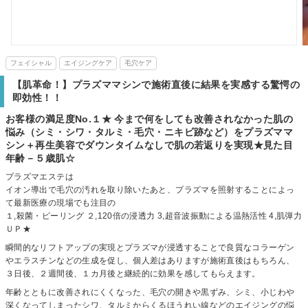
フェイシャル
エイジングケア
毛穴ケア
【肌革命！】プラズママシンで施術直後に結果を実感する驚愕の
即効性！！
お客様の満足度No.１★ 今まで何をしても改善されなかった肌の
悩み（シミ・シワ・タルミ・毛穴・ニキビ跡など）をプラズママ
シン＋再生美容でダウンタイムなしで肌の若返りを実現★見た目
年齢－５歳肌☆
プラズマエステは
イオン導出で毛穴の汚れを取り除いたあと、プラズマを照射することによっ
て最新医療の現場でも注目の
１,殺菌・ピーリング ２,120倍の浸透力 3,超音波振動による温熱活性 4,肌弾力
ＵＰ★
瞬間的なリフトアップの実現とプラズマが浸透することで良質なコラーゲン
やエラスチンなどの生成を促し、個人差はありますが施術直後はもちろん、
３日後、２週間後、１カ月後と継続的に効果を感してもらえます。
年齢とともに改善されにくくなった、毛穴の開きや黒ずみ、シミ、小じわや
深くなってしまったシワ、タルミからくるほうれい線などのエイジングの悩