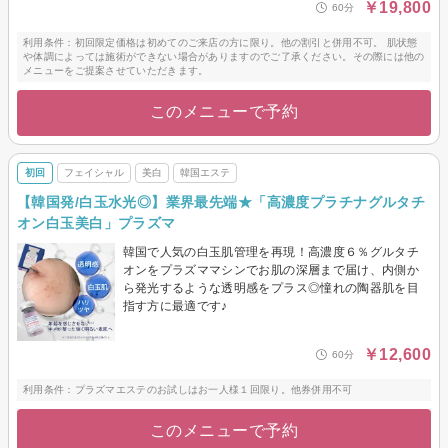
￥19,800
60分
利用条件：初回限定価格は初めてのご来店の方に限り。他の割引と併用不可。 肌状態
や体調によっては施術ができない場合がありますのでご了承ください。その際には他の
メニューをご提案させていただきます。
このメニューで予約
初回
フェイシャル
美白
韓国エステ
【韓国発/白玉水光◎】業界最先端★「高濃度プラチナグルタチ
オン白玉美白」プラズマ
韓国で人気の白玉肌管理を再現！高濃度６％グルタチ
オンをプラズママシンでお肌の深層まで届け、内側か
ら発光するような透明感をプラス◎憧れの陶器肌を目
指す方に最適です♪
￥12,600
60分
利用条件：プラズマエステのお試しはお一人様１回限り。他券併用不可
このメニューで予約