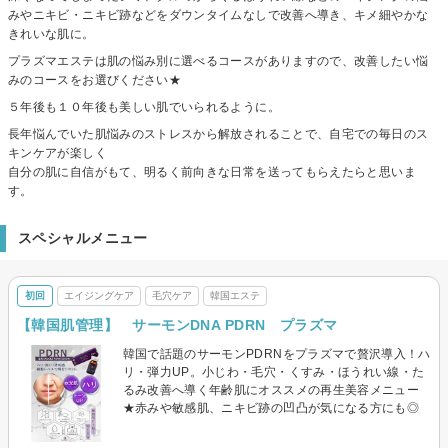
みやニキビ・ニキビ跡などをダウンタイムなしで改善へ導き、キメ細やかな
きれいな肌に。
プラズマエステは肌の悩み別に選べるコースがありますので、改善したい悩
みのコースをお選びください★
５年後も１０年後も美しい肌でいられるように。
長年悩んでいた肌悩みのストレスから解放されることで、自宅での毎日のス
キンケアが楽しく
自分の肌に自信がもて、明るく前向きな日常を送ってもらえたらと思いま
す。
スペシャルメニュー
初回
エイジングケア
毛穴ケア
韓国エステ
【韓国肌管理】 サーモンDNA PDRN プラズマ
韓国で話題のサーモンPDRNをプラズマで贅沢導入！ハ
リ・弾力UP。小じわ・毛穴・くすみ・ほうれい線・た
るみ改善へ導く年齢肌にオススメの再生美容メニュー
★赤みや敏感肌、ニキビ跡の凹凸が気になる方にも◎